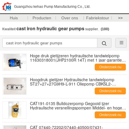
Guangzhou kehao Pump Manufacturing Co., Ltd.
Huis
Producten
Over ons
Fabriekstour
>>
cast iron hydraulic gear pumps
Kwaliteit
supplier.
(100)
Hoge druk gietijzeren hydraulische tandwielpomp
11630318001(JHP2100R 14T) met 1 jaar garantie
voor industriële toepassingen
Onderzoek nu
Hoogdruk gietijzer Hydraulische tandwielpomp
ST27+27+27G9H9-L-911 Oliepomp CBKSL2-
G27+G27+G27-A2T4ΦL met 1 jaar garantie voor
Onderzoek nu
industriële voorzieningen
CAT191-0135 Bulldozerpomp Gegooid ijzer
Hydraulische versnellingspompen Middel- en hoge
druk Externe maaskoppelpomp Hoge doorstroming
Onderzoek nu
CAT 07440-72202/07440-40500/07431-