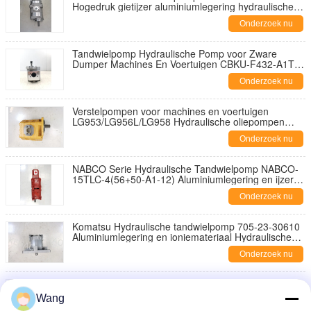
Hogedruk gietijzer aluminiumlegering hydraulische
oliepomp voor Komatsu WA250-6 hydraulische
Onderzoek nu
onderdelen fabriek levering
Tandwielpomp Hydraulische Pomp voor Zware
Dumper Machines En Voertuigen CBKU-F432-A1TZ
Staal en aluminiumlegeringen Hydraulische
Onderzoek nu
Oliepomp Graafmachine Fabriek Levering
Verstelpompen voor machines en voertuigen
LG953/LG956L/LG958 Hydraulische oliepompen
voor graafmachines
Onderzoek nu
NABCO Serie Hydraulische Tandwielpomp NABCO-
15TLC-4(56+50-A1-12) Aluminiumlegering en ijzeren
materialen Hydraulische Oliepomp voor
Onderzoek nu
Graafmachine
Komatsu Hydraulische tandwielpomp 705-23-30610
Aluminiumlegering en ioniemateriaal Hydraulische
oliepomp voor Komatsu WA600-3D Machinery
Onderzoek nu
CBF Serie Hydraulische Tandwielpomp CBF-C25
Aluminiumlegering en IJzer Materialen Hydraulische
Wang
Oliepomp voor Vorkheftruck