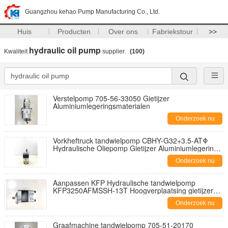
Guangzhou kehao Pump Manufacturing Co., Ltd.
Huis
Producten
Over ons
Fabriekstour
>>
hydraulic oil pump
Kwaliteit
supplier.
(100)
Verstelpomp 705-56-33050 Gietijzer
Aluminiumlegeringsmaterialen
Onderzoek nu
Vorkheftruck tandwielpomp CBHY-G32+3.5-ATΦ
Hydraulische Oliepomp Gietijzer Aluminiumlegering
Hydraulische Oliepomp Hydraulische Onderdelen
Onderzoek nu
Fabriekslevering
Aanpassen KFP Hydraulische tandwielpomp
KFP3250AFMSSH-13T Hoogverplaatsing gietijzer
olie tandwielpomp ISO9001 gecertificeerde
Onderzoek nu
hydraulische oliepomp één jaar garantie
Graafmachine tandwielpomp 705-51-20170