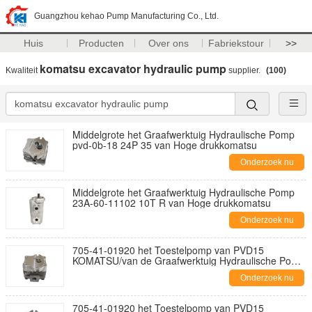
Guangzhou kehao Pump Manufacturing Co., Ltd.
Huis
Producten
Over ons
Fabriekstour
>>
komatsu excavator hydraulic pump
Kwaliteit
supplier.
(100)
Middelgrote het Graafwerktuig Hydraulische Pomp
pvd-0b-18 24P 35 van Hoge drukkomatsu
Onderzoek nu
Middelgrote het Graafwerktuig Hydraulische Pomp
23A-60-11102 10T R van Hoge drukkomatsu
Onderzoek nu
705-41-01920 het Toestelpomp van PVD15
KOMATSU/van de Graafwerktuig Hydraulische Pomp
OEM
Onderzoek nu
705-41-01920 het Toestelpomp van PVD15