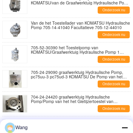
KOMATSU/van de Graafwerktuig Hydraulische Pomp
OEM
Onderzoek nu
Van de het Toestellader van KOMATSU Hydraulische
Pomp 705-14-41040 Facultatieve 705-12-44010
Onderzoek nu
705-52-30390 het Toestelpomp van
KOMATSU/Graafwerktuig Hydraulische Pomp 1
Jaargarantie
Onderzoek nu
705-24-29090 graafwerktuig Hydraulische Pomp,
pc75uu-3 pc75ud-3 KOMATSU De Pomp van het
Gietijzertoestel
Onderzoek nu
704-24-24420 graafwerktuig Hydraulische
Pomp/Pomp van het het Gietijzertoestel van
KOMATSU de Hydraulische
Onderzoek nu
De Dubbele Hydraulische Pomp van KOMATSU voor
OEM van Tractorlader 705-51-21000 ODM
Wang