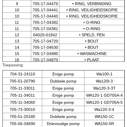
9
705-17-04470
• RING, VERBINDING
10
705-17-04441
• RING, VEILIGHEIDSKOPIE
10
705-17-04440
• RING, VEILIGHEIDSKOPIE
11
705-17-04382
• O-RING
11
705-17-04381
• O-RING
12
04020-01842
• SPELD, PEN
13
705-17-04720
• BOUT
14
705-17-04630
• BOUT
15
705-17-04980
• WASMACHINE
16
705-17-04870
• PLAAT
Toepassing:
17
704-17-05811
• VERBINDING, OLIE
17
704-17-05810
• VERBINDING, OLIE
704-31-24110
Enige pomp
Wa100-1
18
04065-06220
• RING, BREUK
705-51-20790
Dubbele pomp
Wa120l-3
705-11-33011
Enige pomp
Wa120-3-3T
705-11-34011
Enige pomp
WA120-1 GD705A-4
705-11-34060
Enige pomp
WA120-1 GD705A-5
705-73-30010
Enige pomp
Wa120-3-4
705-51-20180
Dubbele pomp
WA150-1C
705-56-34690
Drievoudige pomp
WA150-5R