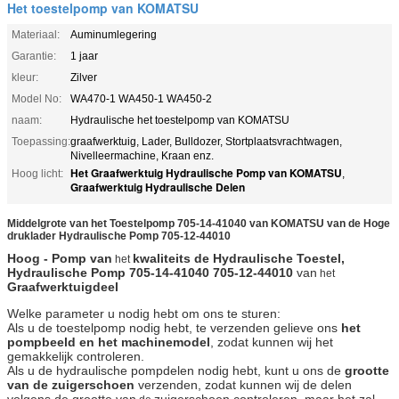
Het toestelpomp van KOMATSU
Materiaal:
Auminumlegering
Garantie:
1 jaar
kleur:
Zilver
Model No:
WA470-1 WA450-1 WA450-2
naam:
Hydraulische het toestelpomp van KOMATSU
Toepassing:
graafwerktuig, Lader, Bulldozer, Stortplaatsvrachtwagen,
Nivelleermachine, Kraan enz.
Het Graafwerktuig Hydraulische Pomp van KOMATSU
Hoog licht:
,
Graafwerktuig Hydraulische Delen
Middelgrote van het Toestelpomp 705-14-41040 van KOMATSU van de Hoge
druklader Hydraulische Pomp 705-12-44010
Hoog - Pomp van
kwaliteits de Hydraulische Toestel,
het
Hydraulische Pomp
705-14-41040 705-12-44010
van
het
Graafwerktuigdeel
Welke parameter u nodig hebt om ons te sturen:
Als u de toestelpomp nodig hebt, te verzenden gelieve ons
het
pompbeeld en het machinemodel
, zodat kunnen wij het
gemakkelijk controleren.
Als u de hydraulische pompdelen nodig hebt, kunt u ons de
grootte
van de zuigerschoen
verzenden, zodat kunnen wij de delen
volgens de grootte van
zuigerschoen controleren, maar het zal