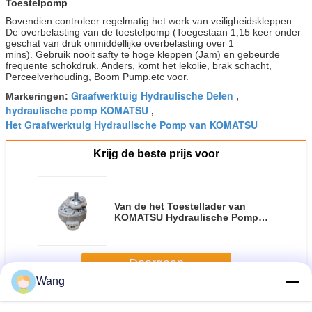
Toestelpomp
Bovendien controleer regelmatig het werk van veiligheidskleppen.
De overbelasting van de toestelpomp (Toegestaan 1,15 keer onder
geschat van druk onmiddellijke overbelasting over 1
mins). Gebruik nooit safty te hoge kleppen (Jam) en gebeurde
frequente schokdruk. Anders, komt het lekolie, brak schacht,
Perceelverhouding, Boom Pump.etc voor.
Graafwerktuig Hydraulische Delen
Markeringen:
,
hydraulische pomp KOMATSU
,
Het Graafwerktuig Hydraulische Pomp van KOMATSU
Krijg de beste prijs voor
Van de het Toestellader van
KOMATSU Hydraulische Pomp
705-14-41040 Facultatieve 705-
12-44010
Doorgaan
Wang
Het toestelpomp van KOMATSU
Meer