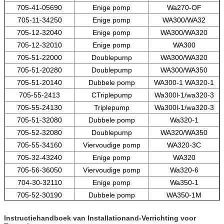
705-41-05690
Enige pomp
Wa270-OF
705-11-34250
Enige pomp
WA300/WA32
705-12-32040
Enige pomp
WA300/WA320
705-12-32010
Enige pomp
WA300
705-51-22000
Doublepump
WA300/WA320
705-51-20280
Doublepump
WA300/WA350
705-51-20140
Dubbele pomp
WA300-1 WA320-1
705-55-2413
CTriplepump
Wa300l-1/wa320-3
705-55-24130
Triplepump
Wa300l-1/wa320-3
705-51-32080
Dubbele pomp
Wa320-1
705-52-32080
Doublepump
WA320/WA350
705-55-34160
Viervoudige pomp
WA320-3C
705-32-43240
Enige pomp
WA320
705-56-36050
Viervoudige pomp
Wa320-6
704-30-32110
Enige pomp
Wa350-1
705-52-30190
Dubbele pomp
WA350-1M
Instructiehandboek van Installationand-Verrichting voor