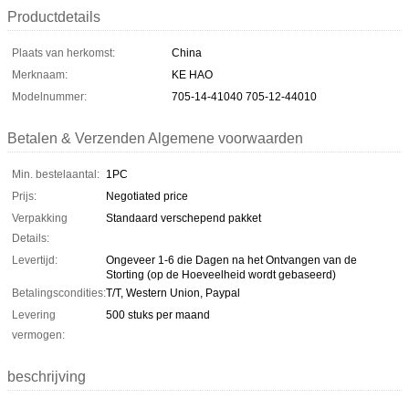
Productdetails
Plaats van herkomst:
China
Merknaam:
KE HAO
Modelnummer:
705-14-41040 705-12-44010
Betalen & Verzenden Algemene voorwaarden
Min. bestelaantal:
1PC
Prijs:
Negotiated price
Verpakking
Standaard verschepend pakket
Details:
Levertijd:
Ongeveer 1-6 die Dagen na het Ontvangen van de
Storting (op de Hoeveelheid wordt gebaseerd)
Betalingscondities:
T/T, Western Union, Paypal
Levering
500 stuks per maand
vermogen:
beschrijving