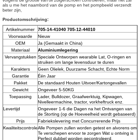
de
als u me het naambord van de pomp en het pompbeeld verzendt
beter zijn,
Productomschrijving:
Artikelnummer
705-14-41040 705-12-44010
Voorwaarde
Nieuw
OEM
Ja (Gemaakt in China)
Materiaal
Aluminiumlegering
Vervangstukken
Speciale Ontworpen wearable Lat, O-ringen en
struiken om lange levensduur te duren
Karakters
Geen Olielek, Duurzame Schacht, Echte Norm
Garantie
Één Jaar
Pakket
De standaard Houten Uitvoer/Kartongevallen
Gewicht
Ongeveer 5-50KG
Toepassing
Lader, Bulldozer, Graafwerktuig, Kipwagen,
Nivelleermachine, tractor, vorkheftruck enz.
Levertijd
Ongeveer 1-6 die Dagen na het Ontvangen van
de Storting (op de Hoeveelheid wordt gebaseerd)
Prijs
Fabriekslevering met Concurrerende Prijs
Kwaliteitscontrole
Alle Pompen zullen worden getest en alvorens om
Te verschepen ervoor te zorgen Wat u ontving is
Perfect dubbel worden gecontroleerd.