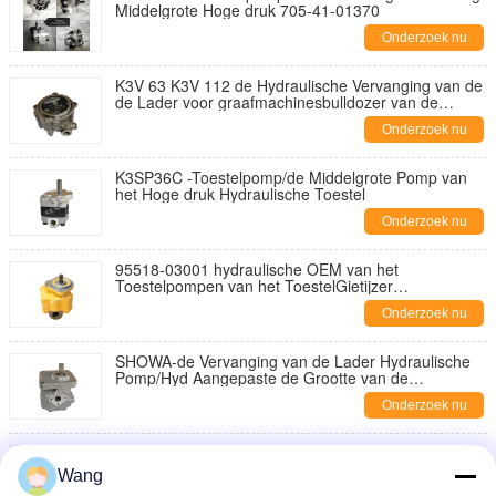
Middelgrote Hoge druk 705-41-01370
Onderzoek nu
K3V 63 K3V 112 de Hydraulische Vervanging van de
de Lader voor graafmachinesbulldozer van de
Toestelpomp
Onderzoek nu
K3SP36C -Toestelpomp/de Middelgrote Pomp van
het Hoge druk Hydraulische Toestel
Onderzoek nu
95518-03001 hydraulische OEM van het
Toestelpompen van het ToestelGietijzer
Hydraulische ODM Steun
Onderzoek nu
SHOWA-de Vervanging van de Lader Hydraulische
Pomp/Hyd Aangepaste de Grootte van de
Toestelpomp
Onderzoek nu
Middelgrote het Toestelpompen BNABCO
PHS3580H-A6X-0013 NOBOKE van Hoge druk
Wang
Commerciële Hydraulica