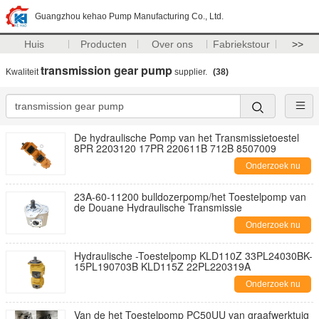
Guangzhou kehao Pump Manufacturing Co., Ltd.
Huis
Producten
Over ons
Fabriekstour
>>
transmission gear pump
Kwaliteit
supplier.
(38)
De hydraulische Pomp van het Transmissietoestel
8PR 2203120 17PR 220611B 712B 8507009
Onderzoek nu
23A-60-11200 bulldozerpomp/het Toestelpomp van
de Douane Hydraulische Transmissie
Onderzoek nu
Hydraulische -Toestelpomp KLD110Z 33PL24030BK-
15PL190703B KLD115Z 22PL220319A
Onderzoek nu
Van de het Toestelpomp PC50UU van graafwerktuig