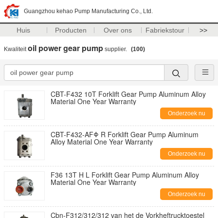
Guangzhou kehao Pump Manufacturing Co., Ltd.
Huis
Producten
Over ons
Fabriekstour
>>
oil power gear pump
Kwaliteit
supplier.
(100)
CBT-F432 10T Forklift Gear Pump Aluminum Alloy
Material One Year Warranty
Onderzoek nu
CBT-F432-AFΦ R Forklift Gear Pump Aluminum
Alloy Material One Year Warranty
Onderzoek nu
F36 13T H L Forklift Gear Pump Aluminum Alloy
Material One Year Warranty
Onderzoek nu
Cbn-F312/312/312 van het de Vorkheftrucktoestel