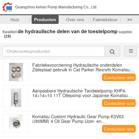
Guangzhou kehao Pump Manufacturing Co., Ltd.
Huis
Producten
Over ons
Fabriekstour
>>
de hydraulische delen van de toestelpomp
Kwaliteit
supplier.
(19)
Fabrieksvoorziening Hydraulische onderdelen
Zijdeplaat gebruik in Cat Parker Rexroth Komatsu
Hydraulische versnellingsbom IJzer Aluminium
Contacteer ons
legering Kopermaterialen
Aanpasbare Hydraulische Tandwielpomp KHP4-
14+14+10 11T Oliepomp voor Japanse Komatsu
IJzer en Aluminium legering materialen
Contacteer ons
Olieoverdrachtspomp OEM ODM
Komatsu Custom Hydraulic Gear Pump K3V63
((80MM) 4 Oil Gear Pump IJzer- en
aluminiumlegeringsmaterialen Olieoverdrachtpomp
Contacteer ons
voor zware machines