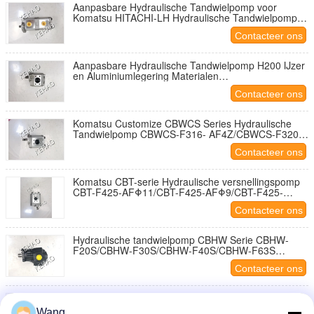
Aanpasbare Hydraulische Tandwielpomp voor
Komatsu HITACHI-LH Hydraulische Tandwielpomp
IJzer en Aluminiumlegering Materialen Oliepomp
Contacteer ons
OEM Ondersteund
Aanpasbare Hydraulische Tandwielpomp H200 IJzer
en Aluminiumlegering Materialen
Olieoverdrachtspomp voor Komatsu Zwaar Materieel
Contacteer ons
OEM Ondersteund
Komatsu Customize CBWCS Series Hydraulische
Tandwielpomp CBWCS-F316- AF4Z/CBWCS-F320-
AF4Z Hydraulische Tandwielpomp IJzer en
Contacteer ons
Aluminiumlegering Materialen Oliepompen OEM
Ondersteund
Komatsu CBT-serie Hydraulische versnellingspomp
CBT-F425-AFΦ11/CBT-F425-AFΦ9/CBT-F425-
AFΦL
Contacteer ons
Hydraulische tandwielpomp CBHW Serie CBHW-
F20S/CBHW-F30S/CBHW-F40S/CBHW-F63S
Oliepompen van ijzer en aluminiumlegering OEM
Contacteer ons
ODM
Kawasaki CBHK-serie Hydraulische tandwielpomp
CBHK-F36/CBHK-F40/CBHK-F32
Wang