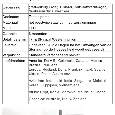
toepassing
graafwerktuig, Lader, Bulldozer, Stortplaatsvrachtwagen,
Nivelleermachine, Kraan enz.
Deelnaam
Toestelpomp
Materiaal
het roestvrije staal van het ijzeraluminium
MOQ
1PC
Garantie
6 maanden
Betalingstermijn
T/T& &Paypal Western Union
Levertijd
Ongeveer 1-6 die Dagen na het Ontvangen van de
Storting (op de Hoeveelheid wordt gebaseerd)
Verpakking
Standaard verschepend pakket
hoofdmarkten
Amerika: De V.S., Colombia, Canada, Mexico,
Brazilië, Peru enz.
Europa: Rusland, Duits, Frankrijk, Italië, Spanje,
Ukrain, Polen, Austra enz.
Azië: Iran, Indonesië, India, Singapore, Maleisië,
Korea, Filippijnen, Vietnam enz.
Afrika: Ejypt, Kenia, Marokko, Mauritius, Ghana
Oceanica: Australië, Nieuw Zeeland