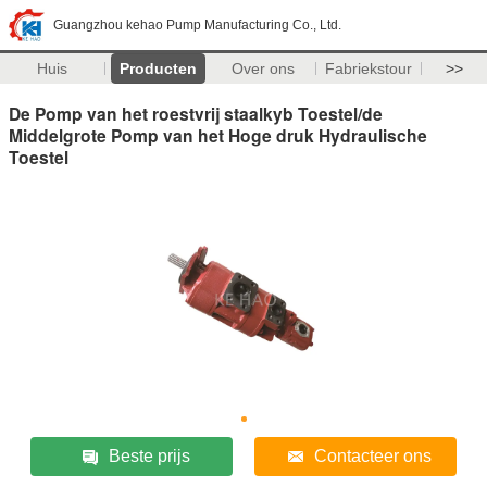
Guangzhou kehao Pump Manufacturing Co., Ltd.
Huis
Producten
Over ons
Fabriekstour
>>
De Pomp van het roestvrij staalkyb Toestel/de
Middelgrote Pomp van het Hoge druk Hydraulische
Toestel
Beste prijs
Contacteer ons