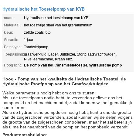
Hydraulische het Toestelpomp van KYB
naam:
Hydraulische het toestelpomp van KYB
Materiaal:
het roestvrije staal van het ijzeraluminium
kleur:
zelfde zoals foto
Garantie:
1 jaar
Pomptype:
Tandwielpomp
Toepassing:
graafwerktuig, Lader, Bulldozer, Stortplaatsvrachtwagen,
Nivelleermachine, Kraan enz.
De Pomp van het transmissietoestel
hydraulische pomp
Hoog licht:
,
Hoog - Pomp van het kwaliteits de Hydraulische Toestel, de
Hydraulische Proefpomp van het Graafwerktuigdeel
Welke parameter u nodig hebt om ons te sturen:
Als u de toestelpomp nodig hebt, te verzenden gelieve ons het
pompbeeld en het machinemodel, zodat kunnen wij het gemakkelijk
controleren.
Als u de hydraulische pompdelen nodig hebt, kunt u ons de grootte
van de zuigerschoen verzenden, zodat kunnen wij de delen volgens
de grootte van de zuigerschoen controleren, maar het zal beter zijn
als u me het naambord van de pomp en het pompbeeld verzendt
Productomschrijving: