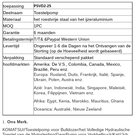
toepassing
PSVD2-25
Deelnaam
Toestelpomp
Materiaal
het roestvrije staal van het ijzeraluminium
MOQ
1PC
Garantie
6 maanden
Betalingstermijn
T/T& &Paypal Western Union
Levertijd
Ongeveer 1-6 die Dagen na het Ontvangen van de
Storting (op de Hoeveelheid wordt gebaseerd)
Verpakking
Standaard verschepend pakket
hoofdmarkten
Amerika: De V.S., Colombia, Canada, Mexico,
Brazilië, Peru enz.
Europa: Rusland, Duits, Frankrijk, Italië, Spanje,
Ukrain, Polen, Austra enz.
Azië: Iran, Indonesië, India, Singapore, Maleisië,
Korea, Filippijnen, Vietnam enz.
Afrika: Ejypt, Kenia, Marokko, Mauritius, Ghana
Oceanica: Australië, Nieuw Zeeland
Ons Merk.
1 .
KOMATSU//Toestelpomp voor Bulldozer/het Volledige Hydraulische
Toestel van de Motorleiding/GearPump voor Vorkheftruck/Kat//Jcb