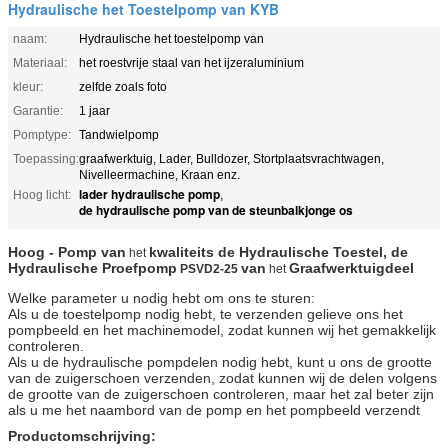
Hydraulische het Toestelpomp van KYB
naam:
Hydraulische het toestelpomp van
Materiaal:
het roestvrije staal van het ijzeraluminium
kleur:
zelfde zoals foto
Garantie:
1 jaar
Pomptype:
Tandwielpomp
Toepassing:
graafwerktuig, Lader, Bulldozer, Stortplaatsvrachtwagen,
Nivelleermachine, Kraan enz.
lader hydraulische pomp
Hoog licht:
,
de hydraulische pomp van de steunbalkjonge os
Hoog - Pomp van
kwaliteits de Hydraulische Toestel, de
het
Hydraulische Proefpomp
van
Graafwerktuigdeel
PSVD2-25
het
Welke parameter u nodig hebt om ons te sturen:
Als u de toestelpomp nodig hebt, te verzenden gelieve ons het
pompbeeld en het machinemodel, zodat kunnen wij het gemakkelijk
controleren.
Als u de hydraulische pompdelen nodig hebt, kunt u ons de grootte
van de zuigerschoen verzenden, zodat kunnen wij de delen volgens
de grootte van de zuigerschoen controleren, maar het zal beter zijn
als u me het naambord van de pomp en het pompbeeld verzendt
Productomschrijving: