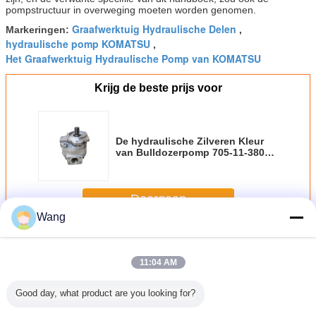
pompstructuur in overweging moeten worden genomen.
Graafwerktuig Hydraulische Delen
Markeringen:
,
hydraulische pomp KOMATSU
,
Het Graafwerktuig Hydraulische Pomp van KOMATSU
Krijg de beste prijs voor
De hydraulische Zilveren Kleur
van Bulldozerpomp 705-11-38010
705-11-40010 KOMATSU
Doorgaan
Wang
Het toestelpomp van KOMATSU
Meer
11:04 AM
Good day, what product are you looking for?
stelpomp
Het Toestelpomp
Het Toestelpomp
705-11-33011 het
Drievoud