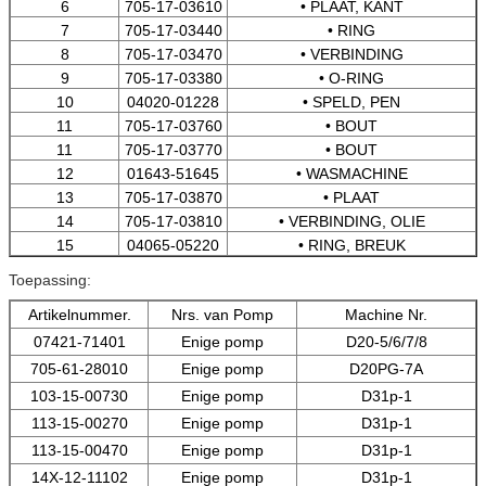
6
705-17-03610
• PLAAT, KANT
7
705-17-03440
• RING
8
705-17-03470
• VERBINDING
9
705-17-03380
• O-RING
10
04020-01228
• SPELD, PEN
11
705-17-03760
• BOUT
11
705-17-03770
• BOUT
12
01643-51645
• WASMACHINE
13
705-17-03870
• PLAAT
14
705-17-03810
• VERBINDING, OLIE
15
04065-05220
• RING, BREUK
Toepassing:
Artikelnummer.
Nrs. van Pomp
Machine Nr.
07421-71401
Enige pomp
D20-5/6/7/8
705-61-28010
Enige pomp
D20PG-7A
103-15-00730
Enige pomp
D31p-1
113-15-00270
Enige pomp
D31p-1
113-15-00470
Enige pomp
D31p-1
14X-12-11102
Enige pomp
D31p-1