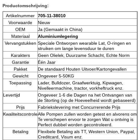
Productomschrijving:
Artikelnummer
705-11-38010
Voorwaarde
Nieuw
OEM
Ja (Gemaakt in China)
Materiaal
Aluminiumlegering
Vervangstukken
Speciale Ontworpen wearable Lat, O-ringen en
struiken om lange levensduur te duren
Karakters
Geen Olielek, Duurzame Schacht, Echte Norm
Garantie
Één Jaar
Pakket
De standaard Houten Uitvoer/Kartongevallen
Gewicht
Ongeveer 5-50KG
Toepassing
Lader, Bulldozer, Graafwerktuig, Kipwagen,
Nivelleermachine, tractor, vorkheftruck enz.
Levertijd
Ongeveer 1-6 die Dagen na het Ontvangen van
de Storting (op de Hoeveelheid wordt gebaseerd)
Prijs
Fabriekslevering met Concurrerende Prijs
Kwaliteitscontrole
Alle Pompen zullen worden getest en alvorens om
Te verschepen ervoor te zorgen Wat u ontving is
Perfect dubbel worden gecontroleerd.
Betaling
Flexibele Betaling als TT, Western Union, Paypal,
Creditcard, Visum enz.