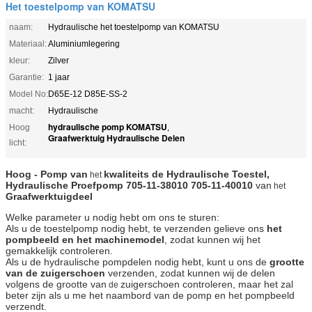
Het toestelpomp van KOMATSU
naam:
Hydraulische het toestelpomp van KOMATSU
Materiaal:
Aluminiumlegering
kleur:
Zilver
Garantie:
1 jaar
Model No:
D65E-12 D85E-SS-2
macht:
Hydraulische
hydraulische pomp KOMATSU
Hoog
,
Graafwerktuig Hydraulische Delen
licht:
Hoog - Pomp van
kwaliteits de Hydraulische Toestel,
het
Hydraulische Proefpomp
705-11-38010 705-11-40010
van
het
Graafwerktuigdeel
Welke parameter u nodig hebt om ons te sturen:
Als u de toestelpomp nodig hebt, te verzenden gelieve ons
het
pompbeeld en het machinemodel
, zodat kunnen wij het
gemakkelijk controleren.
Als u de hydraulische pompdelen nodig hebt, kunt u ons de
grootte
van de zuigerschoen
verzenden, zodat kunnen wij de delen
volgens de grootte van
zuigerschoen controleren, maar het zal
de
beter zijn als u me het naambord van de pomp en het pompbeeld
verzendt.