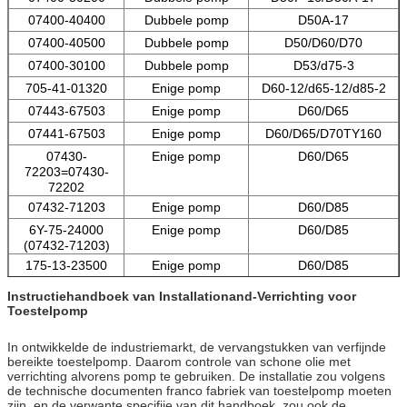
07400-40400
Dubbele pomp
D50A-17
07400-40500
Dubbele pomp
D50/D60/D70
07400-30100
Dubbele pomp
D53/d75-3
705-41-01320
Enige pomp
D60-12/d65-12/d85-2
07443-67503
Enige pomp
D60/D65
07441-67503
Enige pomp
D60/D65/D70TY160
07430-
Enige pomp
D60/D65
72203=07430-
72202
07432-71203
Enige pomp
D60/D85
6Y-75-24000
Enige pomp
D60/D85
(07432-71203)
175-13-23500
Enige pomp
D60/D85
705-51-20800
Dubbele pomp
D65P-12
Instructiehandboek van Installationand-Verrichting voor
Toestelpomp
705-51-20930
Dubbele pomp
D65P-12
705-51-20830
Dubbele pomp
D65WX-15 D70LE-12
In ontwikkelde de industriemarkt, de vervangstukken van verfijnde
bereikte toestelpomp. Daarom controle van schone olie met
verrichting alvorens pomp te gebruiken. De installatie zou volgens
de technische documenten franco fabriek van toestelpomp moeten
zijn, en de verwante specifiie van dit handboek, zou ook de