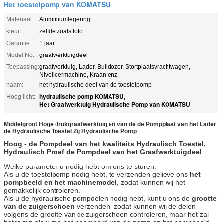
Het toestelpomp van KOMATSU
Materiaal:
Aluminiumlegering
kleur:
zelfde zoals foto
Garantie:
1 jaar
Model No:
graafwerktuigdeel
Toepassing:
graafwerktuig, Lader, Bulldozer, Stortplaatsvrachtwagen,
Nivelleermachine, Kraan enz.
naam:
het hydraulische deel van de toestelpomp
hydraulische pomp KOMATSU
Hoog licht:
,
Het Graafwerktuig Hydraulische Pomp van KOMATSU
Middelgroot Hoge drukgraafwerktuig en van de de Pompplaat van het Lader
de Hydraulische Toestel Zij Hydraulische Pomp
Hoog - de Pompdeel van het kwaliteits Hydraulisch Toestel,
Hydraulisch Proef de Pompdeel van het Graafwerktuigdeel
Welke parameter u nodig hebt om ons te sturen:
Als u de toestelpomp nodig hebt, te verzenden gelieve ons
het
pompbeeld en het machinemodel
, zodat kunnen wij het
gemakkelijk controleren.
Als u de hydraulische pompdelen nodig hebt, kunt u ons de
grootte
van de zuigerschoen
verzenden, zodat kunnen wij de delen
volgens de grootte van
zuigerschoen controleren, maar het zal
de
beter zijn als u me het naambord van de pomp en het pompbeeld