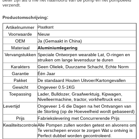
verzendt.
Productomschrijving:
Artikelnummer
Plaatkant
Voorwaarde
Nieuw
OEM
Ja (Gemaakt in China)
Materiaal
Aluminiumlegering
Vervangstukken
Speciale Ontworpen wearable Lat, O-ringen en
struiken om lange levensduur te duren
Karakters
Geen Olielek, Duurzame Schacht, Echte Norm
Garantie
Één Jaar
Pakket
De standaard Houten Uitvoer/Kartongevallen
Gewicht
Ongeveer 0.5-1KG
Toepassing
Lader, Bulldozer, Graafwerktuig, Kipwagen,
Nivelleermachine, tractor, vorkheftruck enz.
Levertijd
Ongeveer 1-6 die Dagen na het Ontvangen van
de Storting (op de Hoeveelheid wordt gebaseerd)
Prijs
Fabriekslevering met Concurrerende Prijs
Kwaliteitscontrole
Alle Pompen zullen worden getest en alvorens om
Te verschepen ervoor te zorgen Wat u ontving is
Perfect dubbel worden gecontroleerd.