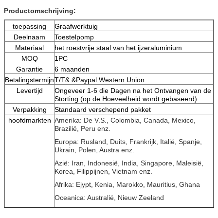
Productomschrijving:
toepassing
Graafwerktuig
Deelnaam
Toestelpomp
Materiaal
het roestvrije staal van het ijzeraluminium
MOQ
1PC
Garantie
6 maanden
Betalingstermijn
T/T& &Paypal Western Union
Levertijd
Ongeveer 1-6 die Dagen na het Ontvangen van de
Storting (op de Hoeveelheid wordt gebaseerd)
Verpakking
Standaard verschepend pakket
hoofdmarkten
Amerika: De V.S., Colombia, Canada, Mexico,
Brazilië, Peru enz.
Europa: Rusland, Duits, Frankrijk, Italië, Spanje,
Ukrain, Polen, Austra enz.
Azië: Iran, Indonesië, India, Singapore, Maleisië,
Korea, Filippijnen, Vietnam enz.
Afrika: Ejypt, Kenia, Marokko, Mauritius, Ghana
Oceanica: Australië, Nieuw Zeeland