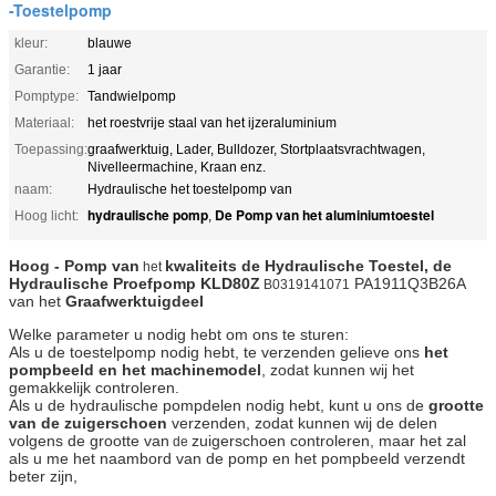
-Toestelpomp
kleur:
blauwe
Garantie:
1 jaar
Pomptype:
Tandwielpomp
Materiaal:
het roestvrije staal van het ijzeraluminium
Toepassing:
graafwerktuig, Lader, Bulldozer, Stortplaatsvrachtwagen,
Nivelleermachine, Kraan enz.
naam:
Hydraulische het toestelpomp van
hydraulische pomp
De Pomp van het aluminiumtoestel
Hoog licht:
,
Hoog - Pomp van
kwaliteits de Hydraulische Toestel, de
het
Hydraulische Proefpomp
KLD80Z
PA1911Q3B26A
B0319141071
van het
Graafwerktuigdeel
Welke parameter u nodig hebt om ons te sturen:
Als u de toestelpomp nodig hebt, te verzenden gelieve ons
het
pompbeeld en het machinemodel
, zodat kunnen wij het
gemakkelijk controleren.
Als u de hydraulische pompdelen nodig hebt, kunt u ons de
grootte
van de zuigerschoen
verzenden, zodat kunnen wij de delen
volgens de grootte van
zuigerschoen controleren, maar het zal
de
als u me het naambord van de pomp en het pompbeeld verzendt
beter zijn,