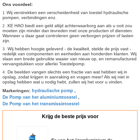
Ons voordeel:
Wij verstrekken een verscheidenheid van toestel hydraulische
1.
pompen, verbindingen enz.
KE HAO biedt een geld altijd achterwaarborg aan als u ooit zou
2 .
moeten zijn minder dan tevreden met onze producten of diensten.
Wanneer u daar gaat controleren geen verborgen prijzen of lasten
zijn.
Wij hebben hoogte geleverd - de kwaliteit, stelde de prijs vast -
3 .
redelijk van componenten en eenheden aan honderden klanten. Wij
slaan een brede gebruikte waaier van nieuw op, en remanufactured
vervangstukken voor allerlei Toestelpomp.
De beelden vangen slechts een fractie van wat hebben wij in
4 .
opslag, zodat krijgen in aanraking en vragen meer! Als wij niet in
opslag hebben wat u nodig hebt, zullen wij het voor u vinden.
hydraulische pomp
Markeringen:
,
De Pomp van het aluminiumtoestel
,
De Pomp van het transmissietoestel
Krijg de beste prijs voor
Ss van het ijzeraluminium de