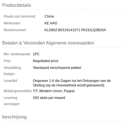
Productdetails
Plaats van herkomst:
China
Merknaam:
KE HAO
Modelnummer:
KLD80Z B0319141071 PA1911Q3B26A
Betalen & Verzenden Algemene voorwaarden
Min. bestelaantal:
1PC
Prijs:
Negotiated price
Verpakking
Standaard verschepend pakket
Details:
Levertijd:
Ongeveer 1-6 die Dagen na het Ontvangen van de
Storting (op de Hoeveelheid wordt gebaseerd)
Betalingscondities:
T/T, Western Union, Paypal
Levering
500 stuks per maand
vermogen:
beschrijving