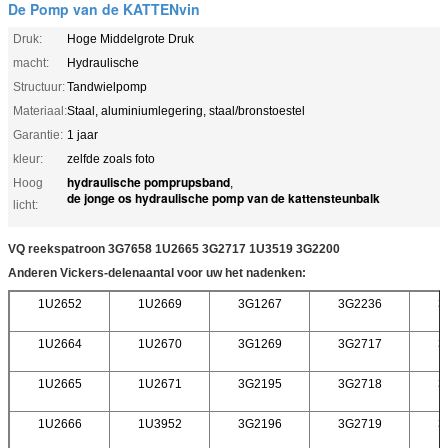
De Pomp van de KATTENvin
Druk:
Hoge Middelgrote Druk
macht:
Hydraulische
Structuur:
Tandwielpomp
Materiaal:
Staal, aluminiumlegering, staal/bronstoestel
Garantie:
1 jaar
kleur:
zelfde zoals foto
hydraulische pomprupsband
Hoog
,
de jonge os hydraulische pomp van de kattensteunbalk
licht:
VQ reekspatroon 3G7658 1U2665 3G2717 1U3519 3G2200
Anderen Vickers-delenaantal voor uw het nadenken:
1U2652
1U2669
3G1267
3G2236
3
1U2664
1U2670
3G1269
3G2717
3
1U2665
1U2671
3G2195
3G2718
3
1U2666
1U3952
3G2196
3G2719
3