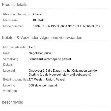
Productdetails
Plaats van herkomst:
China
Merknaam:
KE HAO
Modelnummer:
1U3952 3G2195 3G7654 3G7663 1U2666 3G2196
Betalen & Verzenden Algemene voorwaarden
Min. bestelaantal:
1PC
Prijs:
Negotiated price
Verpakking
Standaard verschepend pakket
Details:
Levertijd:
Ongeveer 1-6 die Dagen na het Ontvangen van de
Storting (op de Hoeveelheid wordt gebaseerd)
Betalingscondities:
T/T, Western Union, Paypal
Levering
500 stuks per maand
vermogen:
beschrijving