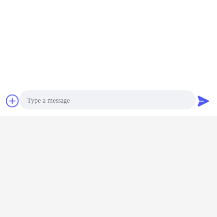
Chat
Vraag een offerte
aan
Photo
Video Call
Audio Call