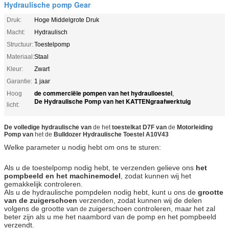
Hydraulische pomp Gear
Druk:
Hoge Middelgrote Druk
Macht:
Hydraulisch
Structuur:
Toestelpomp
Materiaal:
Staal
Kleur:
Zwart
Garantie:
1 jaar
de commerciële pompen van het hydraulioestel
Hoog
,
De Hydraulische Pomp van het KATTENgraafwerktuig
licht:
De volledige hydraulische van
de het
toestelkat D7F van
de
Motorleiding
Pomp van
het de
Bulldozer Hydraulische Toestel A10V43
Welke parameter u nodig hebt om ons te sturen:
Als u de toestelpomp nodig hebt, te verzenden gelieve ons
het
pompbeeld en het machinemodel
, zodat kunnen wij het
gemakkelijk controleren.
Als u de hydraulische pompdelen nodig hebt, kunt u ons de
grootte
van de zuigerschoen
verzenden, zodat kunnen wij de delen
volgens de grootte van
zuigerschoen controleren, maar het zal
de
beter zijn als u me het naambord van de pomp en het pompbeeld
verzendt.