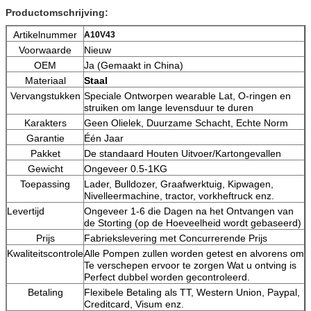
Productomschrijving:
Artikelnummer
A10V43
Voorwaarde
Nieuw
OEM
Ja (Gemaakt in China)
Materiaal
Staal
Vervangstukken
Speciale Ontworpen wearable Lat, O-ringen en
struiken om lange levensduur te duren
Karakters
Geen Olielek, Duurzame Schacht, Echte Norm
Garantie
Één Jaar
Pakket
De standaard Houten Uitvoer/Kartongevallen
Gewicht
Ongeveer 0.5-1KG
Toepassing
Lader, Bulldozer, Graafwerktuig, Kipwagen,
Nivelleermachine, tractor, vorkheftruck enz.
Levertijd
Ongeveer 1-6 die Dagen na het Ontvangen van
de Storting (op de Hoeveelheid wordt gebaseerd)
Prijs
Fabriekslevering met Concurrerende Prijs
Kwaliteitscontrole
Alle Pompen zullen worden getest en alvorens om
Te verschepen ervoor te zorgen Wat u ontving is
Perfect dubbel worden gecontroleerd.
Betaling
Flexibele Betaling als TT, Western Union, Paypal,
Creditcard, Visum enz.