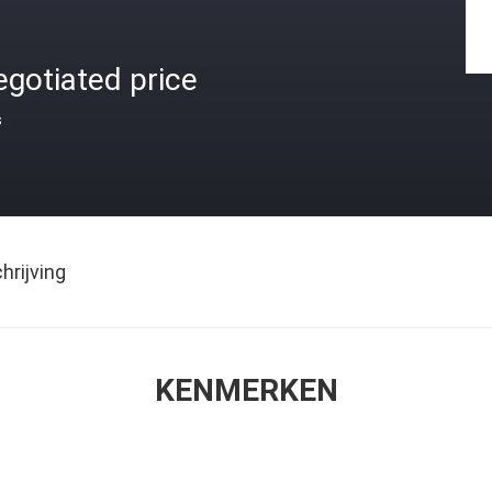
gotiated price
s
rijving
KENMERKEN