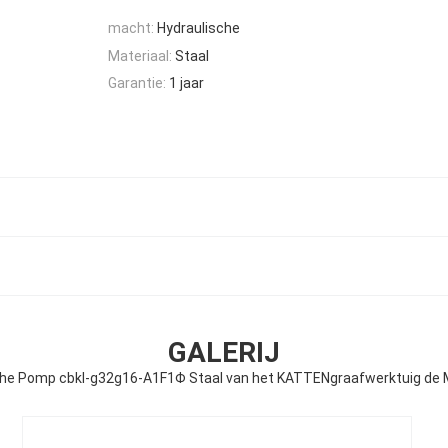
macht:
Hydraulische
Materiaal:
Staal
Garantie:
1 jaar
GALERIJ
che Pomp cbkl-g32g16-A1F1Φ Staal van het KATTENgraafwerktuig de M