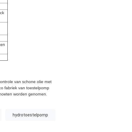
uck
gen
ontrole van schone olie met
co fabriek van toestelpomp
g moeten worden genomen.
hydrotoestelpomp