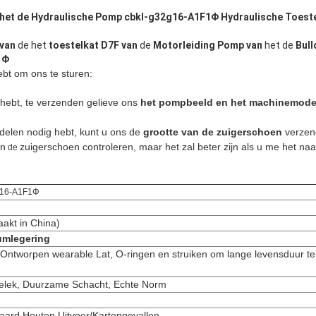
het de Hydraulische Pomp cbkl-g32g16-A1F1Φ Hydraulische Toeste
 van
de het
toestelkat D7F van
de
Motorleiding Pomp van
het de
Bull
1Φ
bt om ons te sturen:
 hebt, te verzenden gelieve ons
het pompbeeld en het machinemode
delen nodig hebt, kunt u ons de
grootte van de zuigerschoen
verzend
an
zuigerschoen controleren, maar het zal beter zijn als u me het 
de
g16-A1F1Φ
akt in China)
umlegering
 Ontworpen wearable Lat, O-ringen en struiken om lange levensduur te
elek, Duurzame Schacht, Echte Norm
aard Houten Uitvoer/Kartongevallen