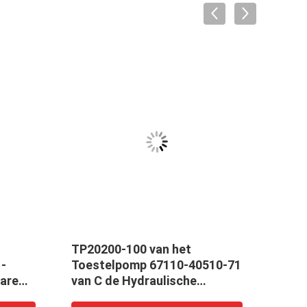
TP20200-100 van het
PV2R
 -
Toestelpomp 67110-40510-71
Pomp
are
van C de Hydraulische
druk
Vervanging van de de
Jaar