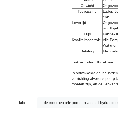
Gewicht
Ongevee
Toepassing
Lader, Bu
enz.
Levertijd
Ongeveer
wordt ge
Prijs
Fabrieks
Kwaliteitscontrole
Alle Pom
Wat u on
Betaling
Flexibele
Instructiehandboek van I
In ontwikkelde de industrie
verrichting alvorens pomp t
moeten zijn, en de verwant
label:
de commerciële pompen van het hydraulioe