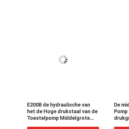
he
E200B de hydraulische van
De mi
lpomp
het de Hoge drukstaal van de
Pomp 
Toestelpomp Middelgrote
drukg
Materiële Zwarte
Jaarg