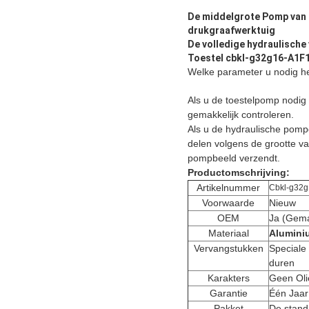
De middelgrote Pomp van 
drukgraafwerktuig
De volledige hydraulische
Toestel cbkl-g32g16-A1F
Welke parameter u nodig he
Als u de toestelpomp nodig
gemakkelijk controleren.
Als u de hydraulische pomp
delen volgens de grootte v
pompbeeld verzendt.
Productomschrijving:
Artikelnummer
Cbkl-g32
Voorwaarde
Nieuw
OEM
Ja (Gema
Materiaal
Alumini
Vervangstukken
Speciale
duren
Karakters
Geen Oli
Garantie
Één Jaar
Pakket
De stand