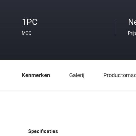
1PC
Ne
MOQ
Prij
Kenmerken
Galerij
Productomsch
Specificaties