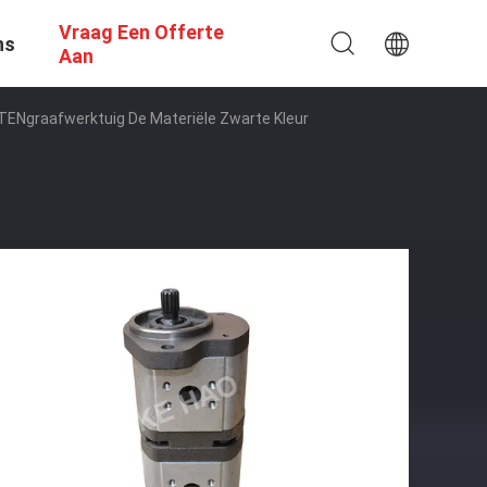
Vraag Een Offerte
ns
Aan
ENgraafwerktuig De Materiële Zwarte Kleur