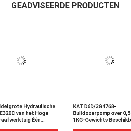
GEADVISEERDE PRODUCTEN
ddelgrote Hydraulische
KAT D6D/3G4768-
E320C van het Hoge
Bulldozerpomp over 0,5
raafwerktuig Één
1KG-Gewichts Beschikb
arantie
OEM