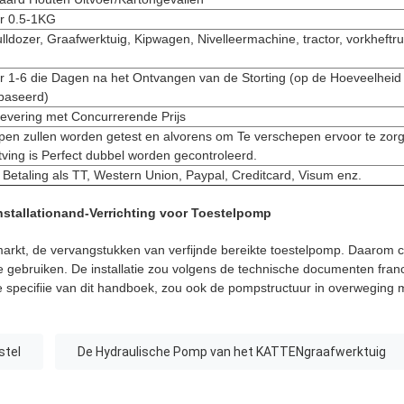
r 0.5-1KG
lldozer, Graafwerktuig, Kipwagen, Nivelleermachine, tractor, vorkheftr
 1-6 die Dagen na het Ontvangen van de Storting (op de Hoeveelheid
baseerd)
levering met Concurrerende Prijs
pen zullen worden getest en alvorens om Te verschepen ervoor te zor
tving is Perfect dubbel worden gecontroleerd.
 Betaling als TT, Western Union, Paypal, Creditcard, Visum enz.
nstallationand-Verrichting voor Toestelpomp
markt, de vervangstukken van verfijnde bereikte toestelpomp. Daarom c
e gebruiken. De installatie zou volgens de technische documenten fran
e specifiie van dit handboek, zou ook de pompstructuur in overwegin
stel
De Hydraulische Pomp van het KATTENgraafwerktuig