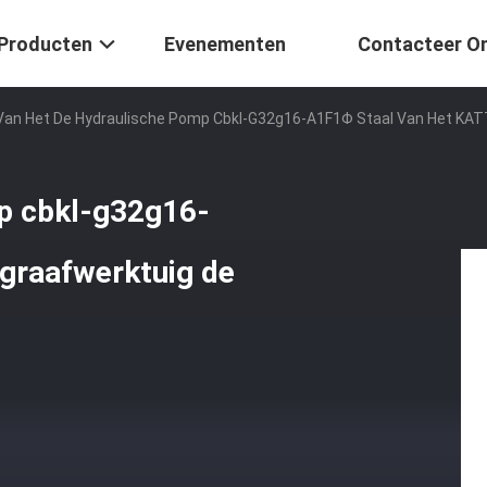
Producten
Evenementen
Contacteer O
Van Het De Hydraulische Pomp Cbkl-G32g16-A1F1Φ Staal Van Het KATT
p cbkl-g32g16-
graafwerktuig de