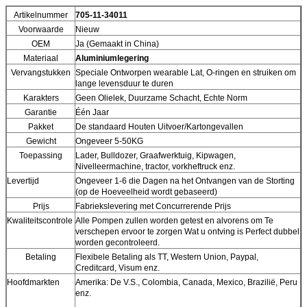
Artikelnummer
705-11-34011
Voorwaarde
Nieuw
OEM
Ja (Gemaakt in China)
Materiaal
Aluminiumlegering
Vervangstukken
Speciale Ontworpen wearable Lat, O-ringen en struiken om
lange levensduur te duren
Karakters
Geen Olielek, Duurzame Schacht, Echte Norm
Garantie
Één Jaar
Pakket
De standaard Houten Uitvoer/Kartongevallen
Gewicht
Ongeveer 5-50KG
Toepassing
Lader, Bulldozer, Graafwerktuig, Kipwagen,
Nivelleermachine, tractor, vorkheftruck enz.
Levertijd
Ongeveer 1-6 die Dagen na het Ontvangen van de Storting
(op de Hoeveelheid wordt gebaseerd)
Prijs
Fabriekslevering met Concurrerende Prijs
Kwaliteitscontrole
Alle Pompen zullen worden getest en alvorens om Te
verschepen ervoor te zorgen Wat u ontving is Perfect dubbel
worden gecontroleerd.
Betaling
Flexibele Betaling als TT, Western Union, Paypal,
Creditcard, Visum enz.
Hoofdmarkten
Amerika: De V.S., Colombia, Canada, Mexico, Brazilië, Peru
enz.