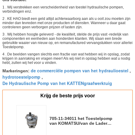
1 . Wij verstrekken een verscheidenheid van toestel hydraulische pompen,
verbindingen enz.
2 . KE HAO biedt een geld altijd achterwaarborg aan als u ooit zou moeten zijn
minder dan tevreden met onze producten of diensten. Wanneer u daar gaat
controleren geen verborgen prijzen of lasten zijn.
3 . Wij hebben hoogte geleverd - de kwaliteit, stelde de prijs vast -redelijk van
componenten en eenheden aan honderden klanten. Wij slaan een brede
gebruikte waaier van nieuw op, en remanufactured vervangstukken voor allerlei
Toestelpomp.
4 . De beelden vangen slechts een fractie van wat hebben wij in opslag, zodat
krijgen in aanraking en vragen meer! Als wij niet in opslag hebben wat u nodig
hebt, zullen wij het voor u vinden.
de commerciële pompen van het hydraulioestel
Markeringen:
,
hydrotoestelpomp
,
De Hydraulische Pomp van het KATTENgraafwerktuig
Krijg de beste prijs voor
705-11-34011 het Toestelpomp
van KOMATSU/van de Lader
Hydraulische Pomp het Materiaal
van de Aluminiumlegering