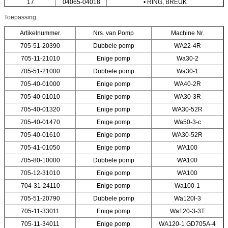
17
04065-04018
• RING, BREUK
Toepassing:
Artikelnummer.
Nrs. van Pomp
Machine Nr.
705-51-20390
Dubbele pomp
WA22-4R
705-11-21010
Enige pomp
Wa30-2
705-51-21000
Dubbele pomp
Wa30-1
705-40-01000
Enige pomp
WA40-2R
705-40-01010
Enige pomp
WA30-3R
705-40-01320
Enige pomp
WA30-52R
705-40-01470
Enige pomp
Wa50-3-c
705-40-01610
Enige pomp
WA30-52R
705-41-01050
Enige pomp
WA100
705-80-10000
Dubbele pomp
WA100
705-12-31010
Enige pomp
WA100
704-31-24110
Enige pomp
Wa100-1
705-51-20790
Dubbele pomp
Wa120l-3
705-11-33011
Enige pomp
Wa120-3-3T
705-11-34011
Enige pomp
WA120-1 GD705A-4