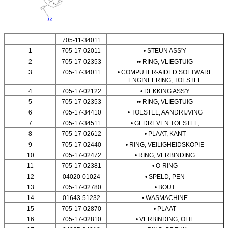
705-11-34011
1
705-17-02011
• STEUN ASS'Y
2
705-17-02353
•• RING, VLIEGTUIG
3
705-17-34011
• COMPUTER-AIDED SOFTWARE
ENGINEERING, TOESTEL
4
705-17-02122
• DEKKING ASS'Y
5
705-17-02353
•• RING, VLIEGTUIG
6
705-17-34410
• TOESTEL, AANDRIJVING
7
705-17-34511
• GEDREVEN TOESTEL,
8
705-17-02612
• PLAAT, KANT
9
705-17-02440
• RING, VEILIGHEIDSKOPIE
10
705-17-02472
• RING, VERBINDING
11
705-17-02381
• O-RING
12
04020-01024
• SPELD, PEN
13
705-17-02780
• BOUT
14
01643-51232
• WASMACHINE
15
705-17-02870
• PLAAT
16
705-17-02810
• VERBINDING, OLIE