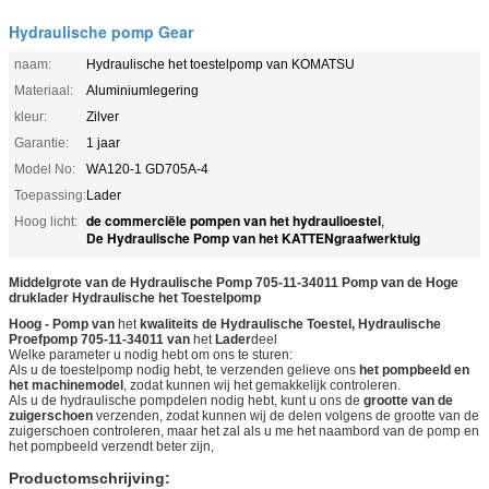
Hydraulische pomp Gear
naam:
Hydraulische het toestelpomp van KOMATSU
Materiaal:
Aluminiumlegering
kleur:
Zilver
Garantie:
1 jaar
Model No:
WA120-1 GD705A-4
Toepassing:
Lader
de commerciële pompen van het hydraulioestel
Hoog licht:
,
De Hydraulische Pomp van het KATTENgraafwerktuig
Middelgrote van de Hydraulische Pomp 705-11-34011 Pomp van de Hoge
druklader Hydraulische het Toestelpomp
Hoog - Pomp van
het
kwaliteits de Hydraulische Toestel, Hydraulische
Proefpomp
705-11-34011
van
het
Lader
deel
Welke parameter u nodig hebt om ons te sturen:
Als u de toestelpomp nodig hebt, te verzenden gelieve ons
het pompbeeld en
het machinemodel
, zodat kunnen wij het gemakkelijk controleren.
Als u de hydraulische pompdelen nodig hebt, kunt u ons de
grootte van de
zuigerschoen
verzenden, zodat kunnen wij de delen volgens de grootte van
de
zuigerschoen controleren, maar het zal als u me het naambord van de pomp en
het pompbeeld verzendt beter zijn,
Productomschrijving: