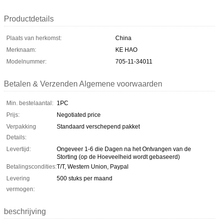
Productdetails
Plaats van herkomst:
China
Merknaam:
KE HAO
Modelnummer:
705-11-34011
Betalen & Verzenden Algemene voorwaarden
Min. bestelaantal:
1PC
Prijs:
Negotiated price
Verpakking
Standaard verschepend pakket
Details:
Levertijd:
Ongeveer 1-6 die Dagen na het Ontvangen van de
Storting (op de Hoeveelheid wordt gebaseerd)
Betalingscondities:
T/T, Western Union, Paypal
Levering
500 stuks per maand
vermogen:
beschrijving