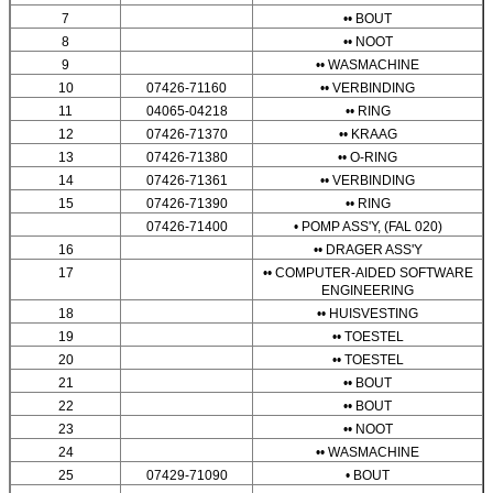
7
•• BOUT
8
•• NOOT
9
•• WASMACHINE
10
07426-71160
•• VERBINDING
11
04065-04218
•• RING
12
07426-71370
•• KRAAG
13
07426-71380
•• O-RING
14
07426-71361
•• VERBINDING
15
07426-71390
•• RING
07426-71400
• POMP ASS'Y, (FAL 020)
16
•• DRAGER ASS'Y
17
•• COMPUTER-AIDED SOFTWARE
ENGINEERING
18
•• HUISVESTING
19
•• TOESTEL
20
•• TOESTEL
21
•• BOUT
22
•• BOUT
23
•• NOOT
24
•• WASMACHINE
25
07429-71090
• BOUT