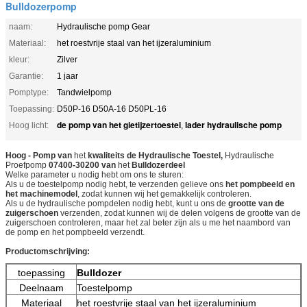
Bulldozerpomp
naam:
Hydraulische pomp Gear
Materiaal:
het roestvrije staal van het ijzeraluminium
kleur:
Zilver
Garantie:
1 jaar
Pomptype:
Tandwielpomp
Toepassing:
D50P-16 D50A-16 D50PL-16
de pomp van het gietijzertoestel
lader hydraulische pomp
Hoog licht:
,
Hoog - Pomp van
het
kwaliteits de Hydraulische Toestel,
Hydraulische
Proefpomp
07400-30200
van
het
Bulldozer
deel
Welke parameter u nodig hebt om ons te sturen:
Als u de toestelpomp nodig hebt, te verzenden gelieve ons
het pompbeeld en
het machinemodel
, zodat kunnen wij het gemakkelijk controleren.
Als u de hydraulische pompdelen nodig hebt, kunt u ons de
grootte van de
zuigerschoen
verzenden, zodat kunnen wij de delen volgens de grootte van
de
zuigerschoen controleren, maar het zal beter zijn als u me het naambord van
de pomp en het pompbeeld verzendt.
Productomschrijving:
toepassing
Bulldozer
Deelnaam
Toestelpomp
Materiaal
het roestvrije staal van het ijzeraluminium