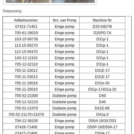
Toepassing:
Artikelnummer.
Nrs. van Pomp
Machine Nr.
07421-71401
Enige pomp
D20-5/6/7/8
705-61-28010
Enige pomp
D20PG-7A
103-15-00730
Enige pomp
D31p-1
113-15-00270
Enige pomp
D31p-1
113-15-00470
Enige pomp
D31p-1
14X-12-11102
Enige pomp
D31p-1
705-12-32110
Enige pomp
D31p-1
705-11-33012
Enige pomp
D31E-17
705-11-33013
Enige pomp
D31E-17
705-11-33016
Enige pomp
D31e-20
705-11-20010
Enige pomp
D31p-17d31q-20
705-52-21000
Dubbele pomp
D40
705-12-32210
Dubbele pomp
D40
705-52-21070
Dubbele pomp
D41E-6K
705-52-21170=21070
Dubbele pomp
D41q-3
704-12-38100
Enige pomp
D50A-16/18 D53
07426-71400
Enige pomp
D50P-16/D50A-17
07427-72400
Enige pomp
D50A-17