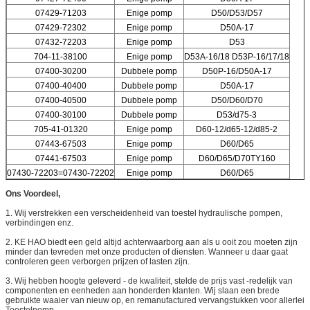
07429-71203
Enige pomp
D50/D53/D57
07429-72302
Enige pomp
D50A-17
07432-72203
Enige pomp
D53
704-11-38100
Enige pomp
D53A-16/18 D53P-16/17/18
07400-30200
Dubbele pomp
D50P-16/D50A-17
07400-40400
Dubbele pomp
D50A-17
07400-40500
Dubbele pomp
D50/D60/D70
07400-30100
Dubbele pomp
D53/d75-3
705-41-01320
Enige pomp
D60-12/d65-12/d85-2
07443-67503
Enige pomp
D60/D65
07441-67503
Enige pomp
D60/D65/D70TY160
07430-72203=07430-72202
Enige pomp
D60/D65
Ons Voordeel,
1. Wij verstrekken een verscheidenheid van toestel hydraulische pompen,
verbindingen enz.
2. KE HAO biedt een geld altijd achterwaarborg aan als u ooit zou moeten zijn
minder dan tevreden met onze producten of diensten. Wanneer u daar gaat
controleren geen verborgen prijzen of lasten zijn.
3. Wij hebben hoogte geleverd - de kwaliteit, stelde de prijs vast -redelijk van
componenten en eenheden aan honderden klanten. Wij slaan een brede
gebruikte waaier van nieuw op, en remanufactured vervangstukken voor allerlei
Toestelpomp.