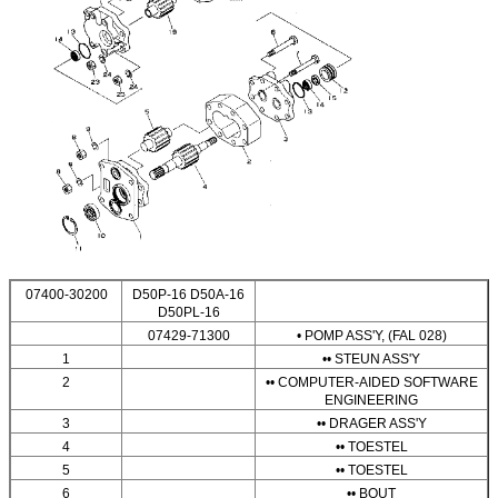
07400-30200
D50P-16 D50A-16
D50PL-16
07429-71300
• POMP ASS'Y, (FAL 028)
1
•• STEUN ASS'Y
2
•• COMPUTER-AIDED SOFTWARE
ENGINEERING
3
•• DRAGER ASS'Y
4
•• TOESTEL
5
•• TOESTEL
6
•• BOUT