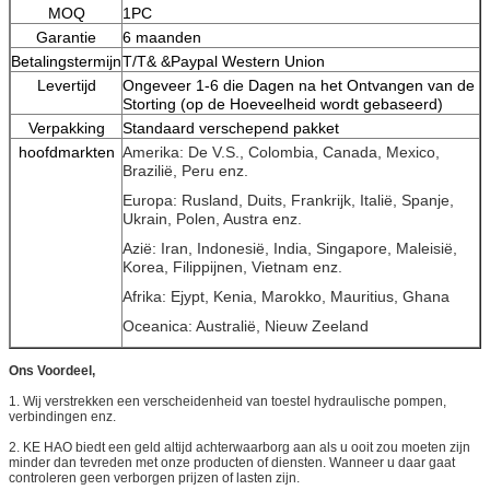
MOQ
1PC
Garantie
6 maanden
Betalingstermijn
T/T& &Paypal Western Union
Levertijd
Ongeveer 1-6 die Dagen na het Ontvangen van de
Storting (op de Hoeveelheid wordt gebaseerd)
Verpakking
Standaard verschepend pakket
hoofdmarkten
Amerika: De V.S., Colombia, Canada, Mexico,
Brazilië, Peru enz.
Europa: Rusland, Duits, Frankrijk, Italië, Spanje,
Ukrain, Polen, Austra enz.
Azië: Iran, Indonesië, India, Singapore, Maleisië,
Korea, Filippijnen, Vietnam enz.
Afrika: Ejypt, Kenia, Marokko, Mauritius, Ghana
Oceanica: Australië, Nieuw Zeeland
Ons Voordeel,
1. Wij verstrekken een verscheidenheid van toestel hydraulische pompen,
verbindingen enz.
2. KE HAO biedt een geld altijd achterwaarborg aan als u ooit zou moeten zijn
minder dan tevreden met onze producten of diensten. Wanneer u daar gaat
controleren geen verborgen prijzen of lasten zijn.