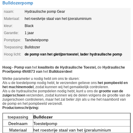
Bulldozerpomp
naam:
Hydraulische pomp Gear
Materiaal:
het roestvrije staal van het ijzeraluminium
kleur:
Black
Garantie:
1 jaar
Pomptype:
Tandwielpomp
Toepassing:
Bulldozer
de pomp van het gietijzertoestel
lader hydraulische pomp
Hoog licht:
,
Hoog - Pomp van
het
kwaliteits de Hydraulische Toestel,
de
Hydraulische
Proefpomp
4N4873
van
het
Bulldozer
deel
Welke parameter u nodig hebt om ons te sturen:
Als u de toestelpomp nodig hebt, te verzenden gelieve ons
het pompbeeld en
het machinemodel
, zodat kunnen wij het gemakkelijk controleren.
Als u de hydraulische pompdelen nodig hebt, kunt u ons de
grootte van de
zuigerschoen
verzenden, zodat kunnen wij de delen volgens de grootte van
de
zuigerschoen controleren, maar het zal beter zijn als u me het naambord van
de pomp en het pompbeeld verzendt.
Productomschrijving:
toepassing
Bulldozer
Deelnaam
Toestelpomp
Materiaal
het roestvrije staal van het ijzeraluminium