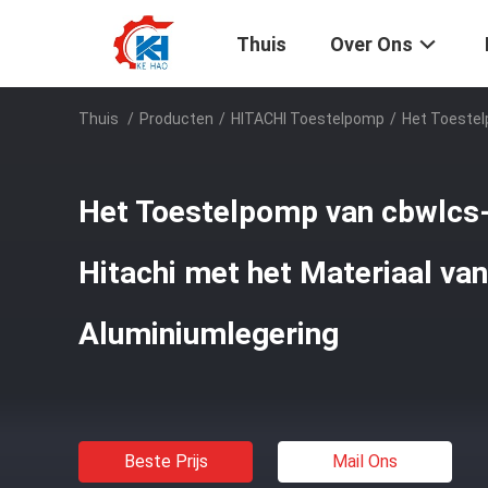
Thuis
Over Ons
Thuis
/
Producten
/
HITACHI Toestelpomp
/
Het Toestel
Het Toestelpomp van cbwlc
Hitachi met het Materiaal van
Aluminiumlegering
Beste Prijs
Mail Ons