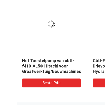
Het Toestelpomp van cbtl-
Cbtl-
de
f410-AL5Φ Hitachi voor
Driev
 het
Graafwerktuig/Bouwmachines
Hydra
ge
gemaa
Beste Prijs