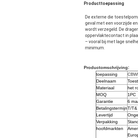
Producttoepassing
De externe die toestelpomp
geval met een voorzijde en 
wordt verzegeld. De drage
oppervlaktecontact in plaa
– vooral bij met lage snelh
minimum.
Productomschrijving:
toepassing
CBWL
Deelnaam
Toes
Materiaal
het r
MOQ
1PC
Garantie
6 ma
Betalingstermijn
T/T&
Levertijd
Ongev
Verpakking
Stan
hoofdmarkten
Ameri
Europ