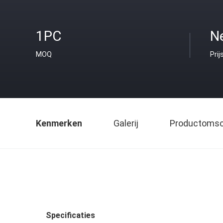
1PC
Ne
MOQ
Prij
Kenmerken
Galerij
Productomsch
Specificaties