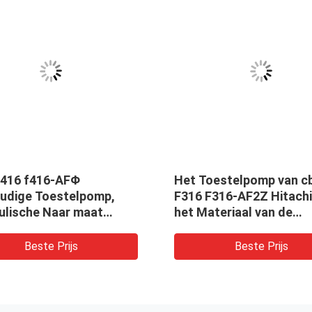
F416 f416-AFΦ
Het Toestelpomp van c
oudige Toestelpomp,
F316 F316-AF2Z Hitach
ulische Naar maat
het Materiaal van de
kte Toestelpomp
Aluminiumlegering
Beste Prijs
Beste Prijs