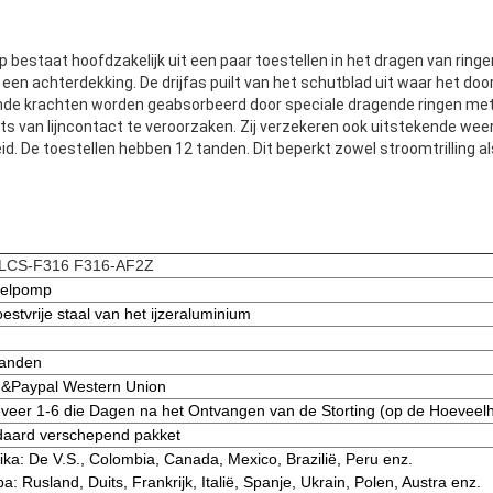
 bestaat hoofdzakelijk uit een paar toestellen in het dragen van ring
een achterdekking. De drijfas puilt van het schutblad uit waar het doo
nde krachten worden geabsorbeerd door speciale dragende ringen met 
ts van lijncontact te veroorzaken. Zij verzekeren ook uitstekende we
eid. De toestellen hebben 12 tanden. Dit beperkt zowel stroomtrilling al
CS-F316 F316-AF2Z
telpomp
oestvrije staal van het ijzeraluminium
anden
 &Paypal Western Union
eer 1-6 die Dagen na het Ontvangen van de Storting (op de Hoeveel
daard verschepend pakket
ka: De V.S., Colombia, Canada, Mexico, Brazilië, Peru enz.
a: Rusland, Duits, Frankrijk, Italië, Spanje, Ukrain, Polen, Austra enz.