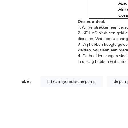
Azië:
Afrik
Ocean
Ons voordeel:
1.
Wij verstrekken een vers
2 .
KE HAO biedt een geld al
diensten. Wanneer u daar ga
3 .
Wij hebben hoogte geleve
klanten. Wij slaan een bre
4 .
De beelden vangen slechts
in opslag hebben wat u nodig
label:
hitachi hydraulische pomp
de pomp