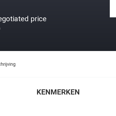
gotiated price
s
rijving
KENMERKEN