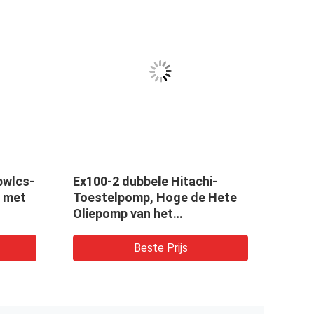
bwlcs-
Ex100-2 dubbele Hitachi-
i met
Toestelpomp, Hoge de Hete
Oliepomp van het
Viscositeitstoestel
Beste Prijs