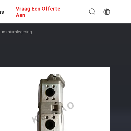
Vraag Een Offerte
ns
Aan
luminiumlegering