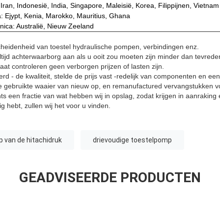
 Iran, Indonesië, India, Singapore, Maleisië, Korea, Filippijnen, Vietnam
a: Ejypt, Kenia, Marokko, Mauritius, Ghana
ica: Australië, Nieuw Zeeland
cheidenheid van toestel hydraulische pompen, verbindingen enz.
tijd achterwaarborg aan als u ooit zou moeten zijn minder dan tevred
at controleren geen verborgen prijzen of lasten zijn.
rd - de kwaliteit, stelde de prijs vast -redelijk van componenten en 
de gebruikte waaier van nieuw op, en remanufactured vervangstukken vo
 een fractie van wat hebben wij in opslag, zodat krijgen in aanraking 
 hebt, zullen wij het voor u vinden.
 van de hitachidruk
drievoudige toestelpomp
GEADVISEERDE PRODUCTEN