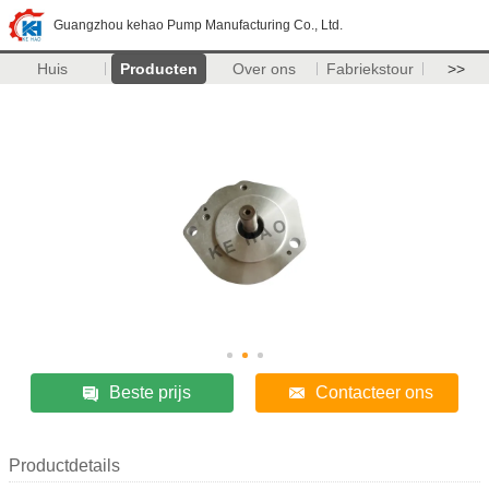
Guangzhou kehao Pump Manufacturing Co., Ltd.
Huis
Producten
Over ons
Fabriekstour
>>
Beste prijs
Contacteer ons
Productdetails