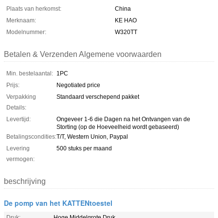
Plaats van herkomst:
China
Merknaam:
KE HAO
Modelnummer:
W320TT
Betalen & Verzenden Algemene voorwaarden
Min. bestelaantal:
1PC
Prijs:
Negotiated price
Verpakking
Standaard verschepend pakket
Details:
Levertijd:
Ongeveer 1-6 die Dagen na het Ontvangen van de
Storting (op de Hoeveelheid wordt gebaseerd)
Betalingscondities:
T/T, Western Union, Paypal
Levering
500 stuks per maand
vermogen:
beschrijving
De pomp van het KATTENtoestel
Druk:
Hoge Middelgrote Druk