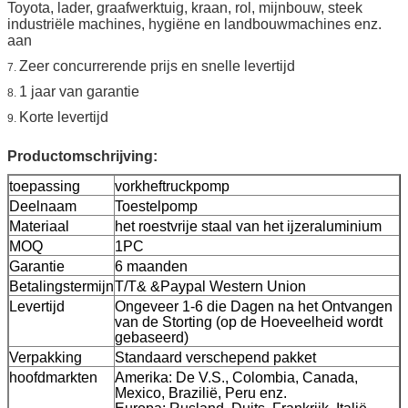
Toyota, lader, graafwerktuig, kraan, rol, mijnbouw, steek
industriële machines, hygiëne en landbouwmachines enz.
aan
Zeer concurrerende prijs en snelle levertijd
7.
1 jaar van garantie
8.
Korte levertijd
9.
Productomschrijving:
toepassing
vorkheftruckpomp
Deelnaam
Toestelpomp
Materiaal
het roestvrije staal van het ijzeraluminium
MOQ
1PC
Garantie
6 maanden
Betalingstermijn
T/T& &Paypal Western Union
Levertijd
Ongeveer 1-6 die Dagen na het Ontvangen
van de Storting (op de Hoeveelheid wordt
gebaseerd)
Verpakking
Standaard verschepend pakket
hoofdmarkten
Amerika: De V.S., Colombia, Canada,
Mexico, Brazilië, Peru enz.