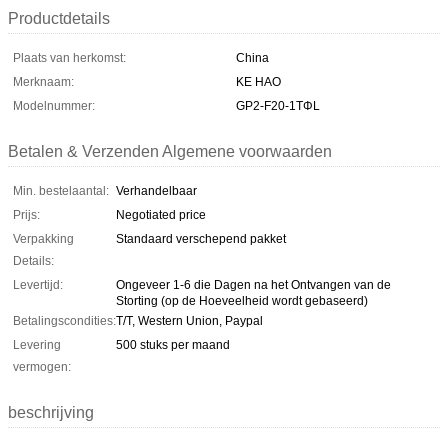
Productdetails
Plaats van herkomst:
China
Merknaam:
KE HAO
Modelnummer:
GP2-F20-1TΦL
Betalen & Verzenden Algemene voorwaarden
Min. bestelaantal:
Verhandelbaar
Prijs:
Negotiated price
Verpakking
Standaard verschepend pakket
Details:
Levertijd:
Ongeveer 1-6 die Dagen na het Ontvangen van de
Storting (op de Hoeveelheid wordt gebaseerd)
Betalingscondities:
T/T, Western Union, Paypal
Levering
500 stuks per maand
vermogen:
beschrijving