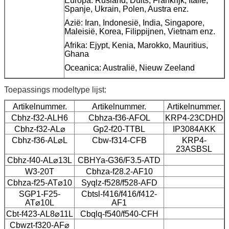
Europa: Rusland, Duits, Frankrijk, Italië,
Spanje, Ukrain, Polen, Austra enz.
Azië: Iran, Indonesië, India, Singapore,
Maleisië, Korea, Filippijnen, Vietnam enz.
Afrika: Ejypt, Kenia, Marokko, Mauritius,
Ghana
Oceanica: Australië, Nieuw Zeeland
Toepassings modeltype lijst:
Artikelnummer.
Artikelnummer.
Artikelnummer.
Cbhz-f32-ALH6
Cbhza-f36-AFOL
KRP4-23CDHD
Cbhz-f32-AL⌀
Gp2-f20-TTBL
IP3084AKK
Cbhz-f36-AL⌀L
Cbw-f314-CFB
KRP4-
23ASBSL
Cbhz-f40-AL⌀13L
CBHYa-G36/F3.5-ATD
W3-20T
Cbhza-f28.2-AF10
Cbhza-f25-AT⌀10
Syqlz-f528/f528-AFD
SGP1-F25-
Cbtsl-f416/f416/f412-
AT⌀10L
AF1
Cbt-f423-AL8⌀11L
Cbqlq-f540/f540-CFH
Cbwzt-f320-AF⌀