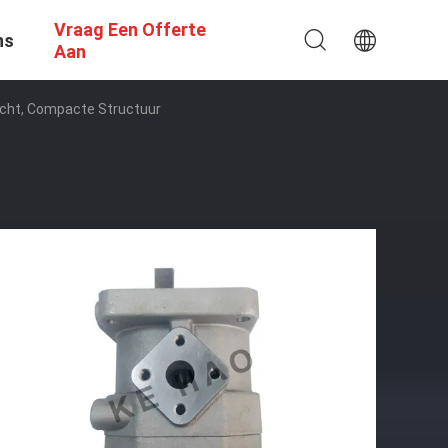
Vraag Een Offerte
ns
Aan
cht, Compacte Structuur