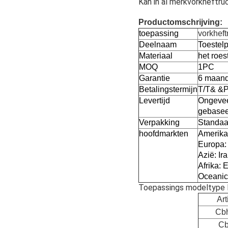
Kan in al merkvorkheftru
Productomschrijving:
toepassing
vorkhef
Deelnaam
Toestel
Materiaal
het roes
MOQ
1PC
Garantie
6 maan
Betalingstermijn
T/T& &P
Levertijd
Ongevee
gebasee
Verpakking
Standaa
hoofdmarkten
Amerika:
Europa: 
Azië: Ir
Afrika: 
Oceanic
Toepassings modeltype li
Ar
Cb
Cb