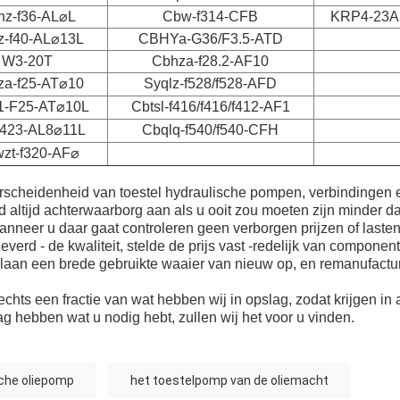
hz-f36-AL⌀L
Cbw-f314-CFB
KRP4-23
z-f40-AL⌀13L
CBHYa-G36/F3.5-ATD
W3-20T
Cbhza-f28.2-AF10
za-f25-AT⌀10
Syqlz-f528/f528-AFD
-F25-AT⌀10L
Cbtsl-f416/f416/f412-AF1
f423-AL8⌀11L
Cbqlq-f540/f540-CFH
zt-f320-AF⌀
erscheidenheid van toestel hydraulische pompen, verbindingen 
 altijd achterwaarborg aan als u ooit zou moeten zijn minder d
anneer u daar gaat controleren geen verborgen prijzen of lasten 
verd - de kwaliteit, stelde de prijs vast -redelijk van compon
slaan een brede gebruikte waaier van nieuw op, en remanufact
hts een fractie van wat hebben wij in opslag, zodat krijgen in
lag hebben wat u nodig hebt, zullen wij het voor u vinden.
sche oliepomp
het toestelpomp van de oliemacht