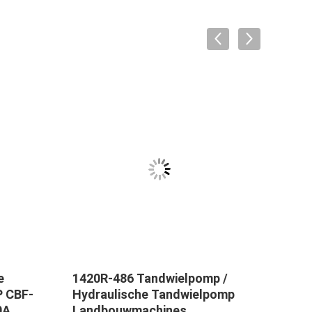
e
1420R-486 Tandwielpomp /
WA2
P CBF-
Hydraulische Tandwielpomp
50C
0A
Landbouwmachines
Hydr