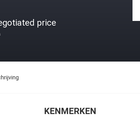
gotiated price
s
rijving
KENMERKEN