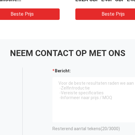
ellingspomp
Series Vorklift tandwi
ouwmachines
Aluminium legeringsmat
Beste Prijs
Beste Prijs
ulisch voor Komatsu-
elen Stuurinrichting
ervice
NEEM CONTACT OP MET ONS
Bericht:
Resterend aantal tekens(
20
/3000)