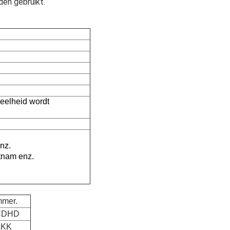
den gebruikt.
eelheid wordt
enz.
etnam enz.
mmer.
CDHD
AKK