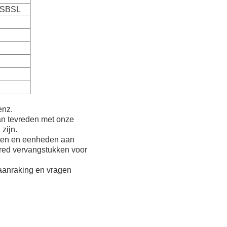
ASBSL
enz.
an tevreden met onze
zijn.
enten en eenheden aan
ured vervangstukken voor
 aanraking en vragen