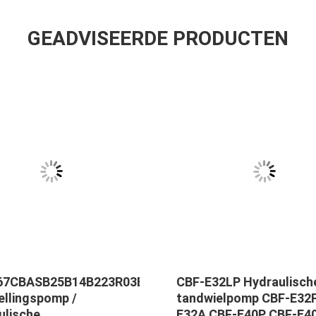
GEADVISEERDE PRODUCTEN
67CBASB25B14B223R03B100
CBF-E32LP Hydraulisch
ellingspomp /
tandwielpomp CBF-E32
ulische
E32A CBF-E40P CBF-E4