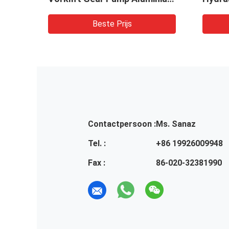
aar
legeringsmateriaal
versn
Landb
Beste Prijs
Hydra
onderd
OEM S
Contactpersoon :
Ms. Sanaz
Tel. :
+86 19926009948
Fax :
86-020-32381990