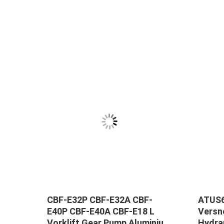
CBF-E32P CBF-E32A CBF-
ATUS
rne
E40P CBF-E40A CBF-E18 L
Versn
inium
Vorklift Gear Pump Aluminium
Hydra