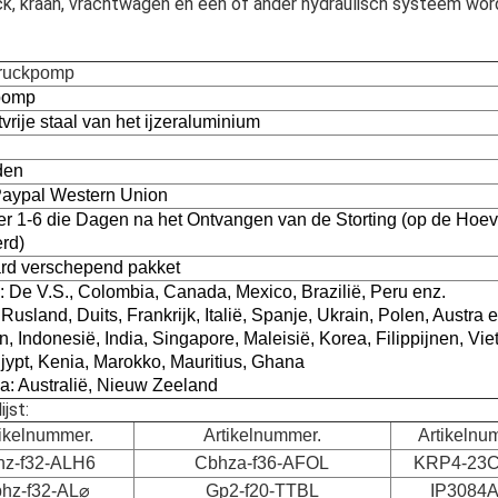
ck, kraan, vrachtwagen en één of ander hydraulisch systeem wor
truckpomp
pomp
tvrije staal van het ijzeraluminium
den
aypal Western Union
r 1-6 die Dagen na het Ontvangen van de Storting (op de Hoev
rd)
rd verschepend pakket
 De V.S., Colombia, Canada, Mexico, Brazilië, Peru enz.
Rusland, Duits, Frankrijk, Italië, Spanje, Ukrain, Polen, Austra 
an, Indonesië, India, Singapore, Maleisië, Korea, Filippijnen, Vi
Ejypt, Kenia, Marokko, Mauritius, Ghana
a: Australië, Nieuw Zeeland
jst:
tikelnummer.
Artikelnummer.
Artikelnu
hz-f32-ALH6
Cbhza-f36-AFOL
KRP4-23
hz-f32-AL⌀
Gp2-f20-TTBL
IP3084