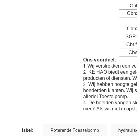
Cb
Cbh
Cbh
SGP1
Cbt-
Cbw
Ons voordeel:
Wij verstrekken een v
1.
KE HAO biedt een geld
2 .
producten of diensten. W
Wij hebben hoogte gele
3 .
honderden klanten. Wij 
allerlei Toestelpomp.
De beelden vangen slec
4 .
meer! Als wij niet in ops
label:
Roterende Toestelpomp
hydrauli