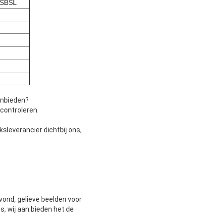
ASBSL
anbieden?
controleren.
sleverancier dichtbij ons,
 vond, gelieve beelden voor
s, wij aan:bieden het de