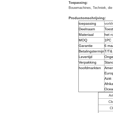
Toepassing:
Bouwmachines, Techniek, die 
Productomschrijving:
toepassing
vork
Deelnaam
Toes
Materiaal
het r
MOQ
1PC
Garantie
6 ma
Betalingstermijn
T/T&
Levertijd
Ongev
Verpakking
Stan
hoofdmarkten
Ameri
Europ
Azië:
Afrik
Ocean
Ar
Cb
C