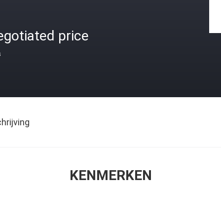
gotiated price
s
rijving
KENMERKEN