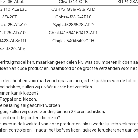
hz-f36-AL⌀L
Cbw-f314-CFB
KRP4-23
z-f40-AL⌀13L
CBHYa-G36/F3.5-ATD
W3-20T
Cbhza-f28.2-AF10
za-f25-AT⌀10
Syqlz-f528/f528-AFD
1-F25-AT⌀10L
Cbtsl-f416/f416/f412-AF1
-f423-AL8⌀11L
Cbqlq-f540/f540-CFH
wzt-f320-AF⌀
werktuigmodel ken, maar kan geen delen Nr., wat zou moeten ik doen a
eelden van oude producten, naambord of de grootte verzenden voor het 
ten, hebben voorraad voor bijna van hen, is het pakhuis van de fabriek
ad hebben, zullen wij u vóór u orde het vertellen.
ijnen kan ik kiezen?
Paypal enz. kiezen.
e betaling zal geschikt worden
ngen, zullen wij de verzending binnen 24 uren schikken;
rkeerd met de punten doen zijn?
rouwen in de kwaliteit van onze producten, als u werkelijk iets verkeerd
ullen controleren. _nadat het be*vestigen, gelieve terugkerenen aan on