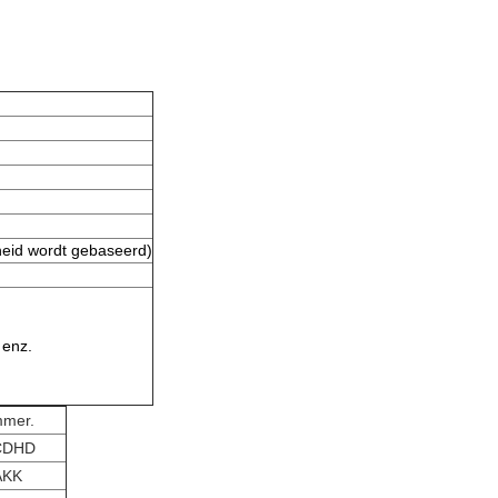
heid wordt gebaseerd)
 enz.
mmer.
CDHD
AKK