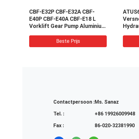
CBF-E32P CBF-E32A CBF-
ATUS
rne
E40P CBF-E40A CBF-E18 L
Versn
inium
Vorklift Gear Pump Aluminium
Hydra
aar
legeringsmateriaal
versn
Landb
Beste Prijs
Hydra
onderd
OEM S
Contactpersoon :
Ms. Sanaz
Tel. :
+86 19926009948
Fax :
86-020-32381990