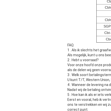
Cb
Cbh
Cbh
SGP
Cbt
Cb
FAQ
1 .
Als ik slechts het graaf
Als mogelijk, kunt u ons b
2 .
Hebt u voorraad?
Voor onze hoofd onze produc
als de delen wij geen voorra
3 .
Welk soort betalingsterm
U kunt T/T, Western Union, 
4 .
Wanneer de levering na d
Nadat wij de betaling ontvi
5 .
Hoe kan ik als er iets ve
Eerst en vooral, heb ik vert
ons te verstrekken en wij z
correct punt.