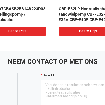
67CBASB25B14B223R03B100
CBF-E32LP Hydraulisch
ellingspomp /
tandwielpomp CBF-E32
ulische
E32A CBF-E40P CBF-E4
ellingspomp
Series Vorklift tandwi
ouwmachines
Aluminium legeringsmat
Beste Prijs
Beste Prijs
ulisch voor Komatsu-
elen Stuurinrichting
ervice
NEEM CONTACT OP MET ONS
Bericht: