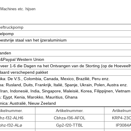
Machines etc. hijsen
heftruckpomp
telpomp
oestvrije staal van het ijzeraluminium
anden
 &Paypal Western Union
eer 1-6 die Dagen na het Ontvangen van de Storting (op de Hoeveel
daard verschepend pakket
ka: De V.S., Colombia, Canada, Mexico, Brazilië, Peru enz.
a: Rusland, Duits, Frankrijk, Italië, Spanje, Ukrain, Polen, Austra enz.
 Iran, Indonesië, India, Singapore, Maleisië, Korea, Filippijnen, Vietnam
a: Ejypt, Kenia, Marokko, Mauritius, Ghana
ica: Australië, Nieuw Zeeland
tikelnummer.
Artikelnummer.
Artikelnu
hz-f32-ALH6
Cbhza-f36-AFOL
KRP4-23
bhz-f32-AL⌀
Gp2-f20-TTBL
IP3084