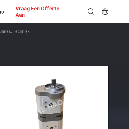
Vraag Een Offerte
ns
Aan
hines, Techniek