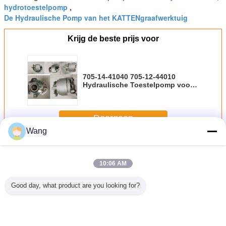
hydrotoestelpomp
,
De Hydraulische Pomp van het KATTENgraafwerktuig
Krijg de beste prijs voor
705-14-41040 705-12-44010
Hydraulische Toestelpomp voor
wa500-3 wa470-1 wa450-1
Doorgaan
Wang
Hydraulische pomp Gear
Meer
10:06 AM
Good day, what product are you looking for?
sbare
Hydraulische
NABCO Gear
NABCO
elpomp
tandwielpomp
Pump
tandwielpomp
lische
Hydraulische
Hydraulische
GN340-GN222-
pomp
motor H25V-17A
Pomp
GN215 met 13