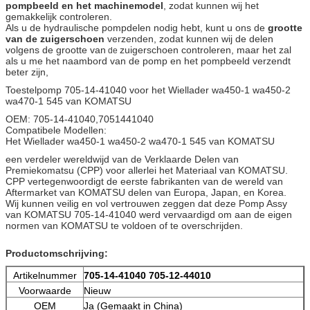
pompbeeld en het machinemodel
, zodat kunnen wij het
gemakkelijk controleren.
Als u de hydraulische pompdelen nodig hebt, kunt u ons de
grootte
van de zuigerschoen
verzenden, zodat kunnen wij de delen
volgens de grootte van
zuigerschoen controleren, maar het zal
de
als u me het naambord van de pomp en het pompbeeld verzendt
beter zijn,
Toestelpomp 705-14-41040 voor het Wiellader wa450-1 wa450-2
wa470-1 545 van KOMATSU
OEM: 705-14-41040,7051441040
Compatibele Modellen:
Het Wiellader wa450-1 wa450-2 wa470-1 545 van KOMATSU
een verdeler wereldwijd van de Verklaarde Delen van
Premiekomatsu (CPP) voor allerlei het Materiaal van KOMATSU.
CPP vertegenwoordigt de eerste fabrikanten van de wereld van
Aftermarket van KOMATSU delen van Europa, Japan, en Korea.
Wij kunnen veilig en vol vertrouwen zeggen dat deze Pomp Assy
van KOMATSU 705-14-41040 werd vervaardigd om aan de eigen
normen van KOMATSU te voldoen of te overschrijden.
Productomschrijving:
Artikelnummer
705-14-41040 705-12-44010
Voorwaarde
Nieuw
OEM
Ja (Gemaakt in China)