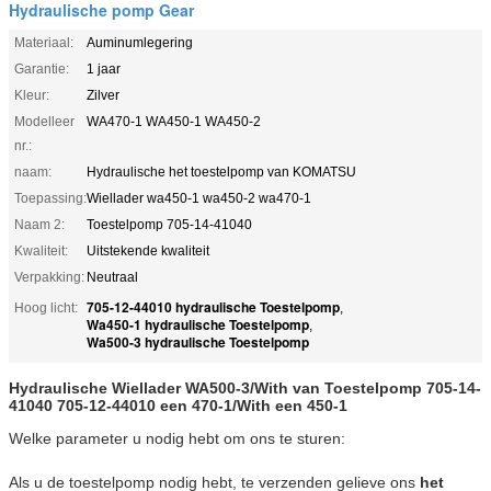
Hydraulische pomp Gear
Materiaal:
Auminumlegering
Garantie:
1 jaar
Kleur:
Zilver
Modelleer
WA470-1 WA450-1 WA450-2
nr.:
naam:
Hydraulische het toestelpomp van KOMATSU
Toepassing:
Wiellader wa450-1 wa450-2 wa470-1
Naam 2:
Toestelpomp 705-14-41040
Kwaliteit:
Uitstekende kwaliteit
Verpakking:
Neutraal
705-12-44010 hydraulische Toestelpomp
Hoog licht:
,
Wa450-1 hydraulische Toestelpomp
,
Wa500-3 hydraulische Toestelpomp
Hydraulische Wiellader WA500-3/With van Toestelpomp 705-14-
41040 705-12-44010 een 470-1/With een 450-1
Welke parameter u nodig hebt om ons te sturen:
Als u de toestelpomp nodig hebt, te verzenden gelieve ons
het