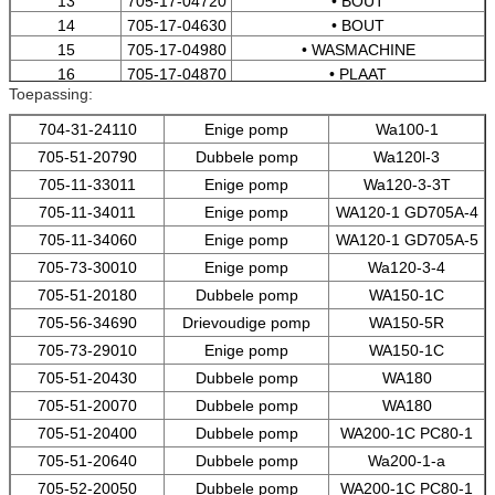
13
705-17-04720
• BOUT
14
705-17-04630
• BOUT
15
705-17-04980
• WASMACHINE
16
705-17-04870
• PLAAT
Toepassing:
17
704-17-05811
• VERBINDING, OLIE
17
704-17-05810
• VERBINDING, OLIE
704-31-24110
Enige pomp
Wa100-1
18
04065-06220
• RING, BREUK
705-51-20790
Dubbele pomp
Wa120l-3
705-11-33011
Enige pomp
Wa120-3-3T
705-11-34011
Enige pomp
WA120-1 GD705A-4
705-11-34060
Enige pomp
WA120-1 GD705A-5
705-73-30010
Enige pomp
Wa120-3-4
705-51-20180
Dubbele pomp
WA150-1C
705-56-34690
Drievoudige pomp
WA150-5R
705-73-29010
Enige pomp
WA150-1C
705-51-20430
Dubbele pomp
WA180
705-51-20070
Dubbele pomp
WA180
705-51-20400
Dubbele pomp
WA200-1C PC80-1
705-51-20640
Dubbele pomp
Wa200-1-a
705-52-20050
Dubbele pomp
WA200-1C PC80-1