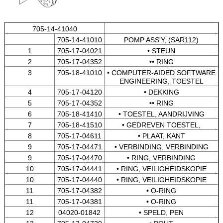
705-14-41040
705-14-41010
POMP ASS'Y, (SAR112)
1
705-17-04021
• STEUN
2
705-17-04352
•• RING
3
705-18-41010
• COMPUTER-AIDED SOFTWARE
ENGINEERING, TOESTEL
4
705-17-04120
• DEKKING
5
705-17-04352
•• RING
6
705-18-41410
• TOESTEL, AANDRIJVING
7
705-18-41510
• GEDREVEN TOESTEL,
8
705-17-04611
• PLAAT, KANT
9
705-17-04471
• VERBINDING, VERBINDING
9
705-17-04470
• RING, VERBINDING
10
705-17-04441
• RING, VEILIGHEIDSKOPIE
10
705-17-04440
• RING, VEILIGHEIDSKOPIE
11
705-17-04382
• O-RING
11
705-17-04381
• O-RING
12
04020-01842
• SPELD, PEN