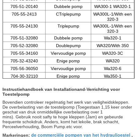
705-51-20140
Dubbele pomp
WA300-1 WA320-1
705-55-2413
CTriplepump
WA300L-1/With een
320-3
705-55-24130
Triplepump
WA300L-1/With een
320-3
705-51-32080
Dubbele pomp
Wa320-1
705-52-32080
Doublepump
WA320/With 350
705-55-34160
Viervoudige pomp
WA320-3C
705-32-43240
Enige pomp
WA320
705-56-36050
Viervoudige pomp
Wa320-6
704-30-32110
Enige pomp
Wa350-1
705-52-30190
Dubbele pomp
WA350-1M
Instructiehandboek van Installationand-Verrichting voor
Toestelpomp
Bovendien controleer regelmatig het werk van veiligheidskleppen.
De overbelasting van de toestelpomp (Toegestaan 1,15 keer onder
geschat van druk onmiddellijke overbelasting over 1
mins). Gebruik nooit safty te hoge kleppen (Jam) en gebeurde
frequente schokdruk. Anders, komt het lekolie, brak schacht,
Perceelverhouding, Boom Pump.etc voor.
de commerciële pompen van het hydraulioestel
Markeringen:
,