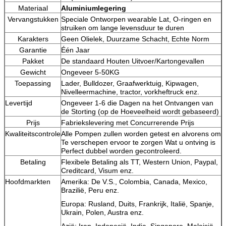
Materiaal
Aluminiumlegering
Vervangstukken
Speciale Ontworpen wearable Lat, O-ringen en
struiken om lange levensduur te duren
Karakters
Geen Olielek, Duurzame Schacht, Echte Norm
Garantie
Één Jaar
Pakket
De standaard Houten Uitvoer/Kartongevallen
Gewicht
Ongeveer 5-50KG
Toepassing
Lader, Bulldozer, Graafwerktuig, Kipwagen,
Nivelleermachine, tractor, vorkheftruck enz.
Levertijd
Ongeveer 1-6 die Dagen na het Ontvangen van
de Storting (op de Hoeveelheid wordt gebaseerd)
Prijs
Fabriekslevering met Concurrerende Prijs
Kwaliteitscontrole
Alle Pompen zullen worden getest en alvorens om
Te verschepen ervoor te zorgen Wat u ontving is
Perfect dubbel worden gecontroleerd.
Betaling
Flexibele Betaling als TT, Western Union, Paypal,
Creditcard, Visum enz.
Hoofdmarkten
Amerika: De V.S., Colombia, Canada, Mexico,
Brazilië, Peru enz.
Europa: Rusland, Duits, Frankrijk, Italië, Spanje,
Ukrain, Polen, Austra enz.
Azië: Iran, Indonesië, India, Singapore, Maleisië,