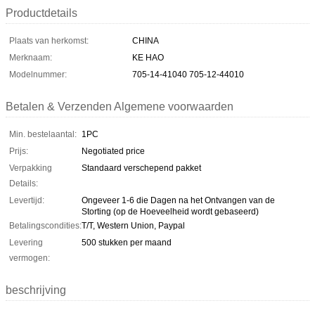
Productdetails
Plaats van herkomst:
CHINA
Merknaam:
KE HAO
Modelnummer:
705-14-41040 705-12-44010
Betalen & Verzenden Algemene voorwaarden
Min. bestelaantal:
1PC
Prijs:
Negotiated price
Verpakking
Standaard verschepend pakket
Details:
Levertijd:
Ongeveer 1-6 die Dagen na het Ontvangen van de
Storting (op de Hoeveelheid wordt gebaseerd)
Betalingscondities:
T/T, Western Union, Paypal
Levering
500 stukken per maand
vermogen:
beschrijving