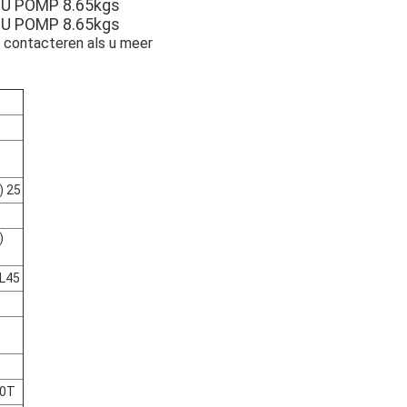
U POMP 8.65kgs
U POMP 8.65kgs
e contacteren als u meer
) 25
)
L45
10T