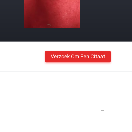
Verzoek Om Een Citaat