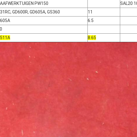
AAFWERKTUIGEN PW150
SAL20 1
31RC, GD600R, GD605A, GS360
11
605A
6.5
0
511A
8.65