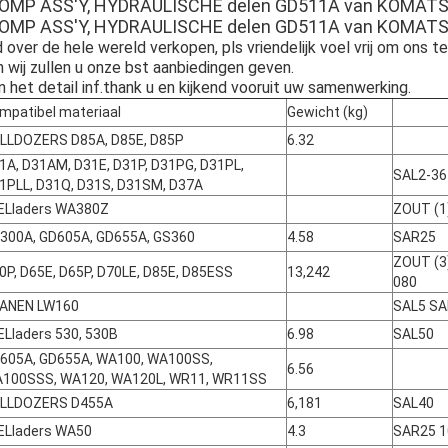
POMP ASS'Y, HYDRAULISCHE delen GD511A van KOMATS
POMP ASS'Y, HYDRAULISCHE delen GD511A van KOMATS
over de hele wereld verkopen, pls vriendelijk voel vrij om ons t
n wij zullen u onze bst aanbiedingen geven.
en het detail inf.thank u en kijkend vooruit uw samenwerking.
mpatibel materiaal
Gewicht (kg)
LLDOZERS D85A, D85E, D85P
6.32
1A, D31AM, D31E, D31P, D31PG, D31PL,
SAL2-36
1PLL, D31Q, D31S, D31SM, D37A
ELladers WA380Z
ZOUT (1
300A, GD605A, GD655A, GS360
4.58
SAR25
ZOUT (3
0P, D65E, D65P, D70LE, D85E, D85ESS
13,242
080
ANEN LW160
SAL5 SA
ELladers 530, 530B
6.98
SAL50
605A, GD655A, WA100, WA100SS,
6.56
100SSS, WA120, WA120L, WR11, WR11SS
LLDOZERS D455A
6,181
SAL40
ELladers WA50
4.3
SAR25 