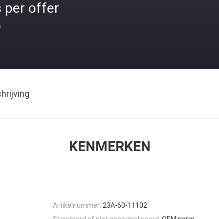
 per offer
s
rijving
KENMERKEN
Artikelnummer:
23A-60-11102
Standaard of niet genormaliseerd:
OEM norm