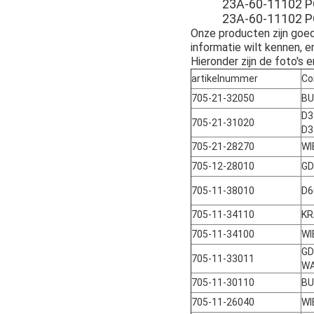
23A-60-11102 
23A-60-11102 
Onze producten zijn goed 
informatie wilt kennen, e
Hieronder zijn de foto's 
artikelnummer
Co
705-21-32050
BU
D3
705-21-31020
D3
705-21-28270
WI
705-12-28010
GD
705-11-38010
D6
705-11-34110
KR
705-11-34100
WI
GD
705-11-33011
WA
705-11-30110
BU
705-11-26040
WI