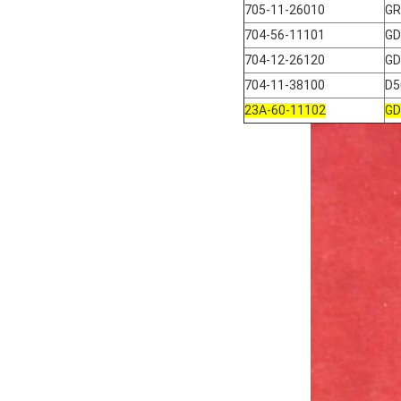
705-11-26010
GR
704-56-11101
GD
704-12-26120
GD
704-11-38100
D5
23A-60-11102
GD