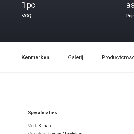
1pc
as
MOQ
Prij
Kenmerken
Galerij
Productomsch
Specificaties
Merk:
Kehao
Materiaal:
Ijzer en Aluminium