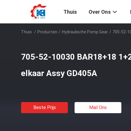
Thuis
Over Ons
Thuis
/
Producten
/
Hydraulische Pomp Gear
/
705-52-1
705-52-10030 BAR18+18 1+2
elkaar Assy GD405A
Beste Prijs
Mail Ons