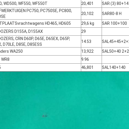
, WD500, WF550, WF550T
20,401
SAR (3) 80+14
WERKTUIGEN PC750, PC750SE, PC800,
20,102
SAR80-8 H
0SE
TPLAATSvrachtwagens HD465, HD605
29,6 kg
SAR 100+100
DOZERS D155A, D155AX
29
OZERS, CRN D60P, D65E, D65EX, D65P,
14.53
SAL45+45+2+
, D70LE, D85E, D85ESS
aders WA250
13,922
SAL50+40 2+2
, WR8
9.96
5
46,801
SAL140+140