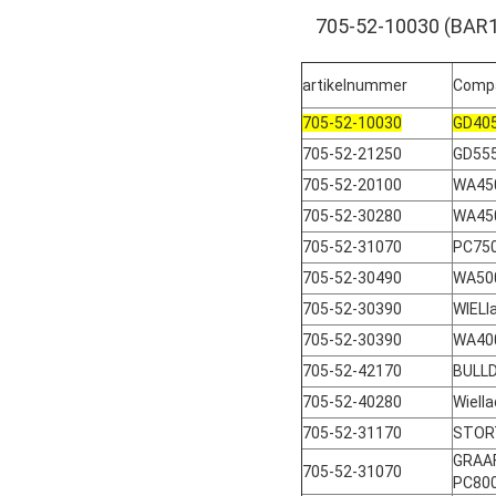
705-52-10030 (BA
artikelnummer
Compa
705-52-10030
GD40
705-52-21250
GD555
705-52-20100
WA45
705-52-30280
WA450
705-52-31070
PC750
705-52-30490
WA500
705-52-30390
WIEL
705-52-30390
WA40
705-52-42170
BULL
705-52-40280
Wiell
705-52-31170
STOR
GRAA
705-52-31070
PC80