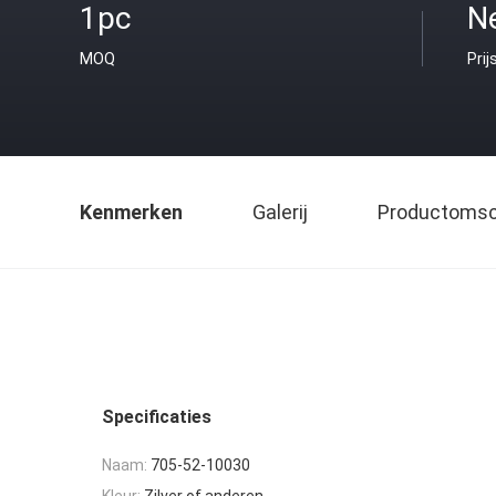
1pc
Ne
MOQ
Prij
Kenmerken
Galerij
Productomsch
Specificaties
Naam:
705-52-10030
Kleur:
Zilver of anderen