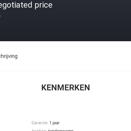
gotiated price
s
rijving
KENMERKEN
Garantie:
1 jaar
Appliion:
tandempomp