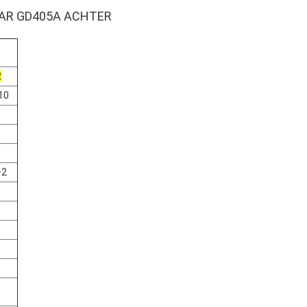
AAR GD405A ACHTER
2
10
+2