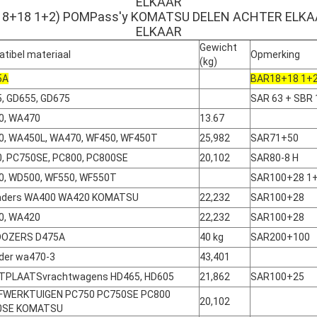
ELKAAR
R18+18 1+2) POMPass'y KOMATSU DELEN ACHTER ELK
ELKAAR
Gewicht
tibel materiaal
Opmerking
(kg)
5A
BAR18+18 1+
, GD655, GD675
SAR 63 + SBR 
0, WA470
13.67
, WA450L, WA470, WF450, WF450T
25,982
SAR71+50
, PC750SE, PC800, PC800SE
20,102
SAR80-8 H
, WD500, WF550, WF550T
SAR100+28 1
laders WA400 WA420 KOMATSU
22,232
SAR100+28
0, WA420
22,232
SAR100+28
DOZERS D475A
40 kg
SAR200+100
ader wa470-3
43,401
TPLAATSvrachtwagens HD465, HD605
21,862
SAR100+25
FWERKTUIGEN PC750 PC750SE PC800
20,102
0SE KOMATSU