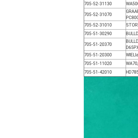
705-52-31130
WA500
GRAAF
705-52-31070
PC80
705-52-31010
STOR
705-51-30290
BULL
BULLD
705-51-20370
D65PX
705-51-20300
WIELl
705-51-11020
WA70
705-51-42010
HD78