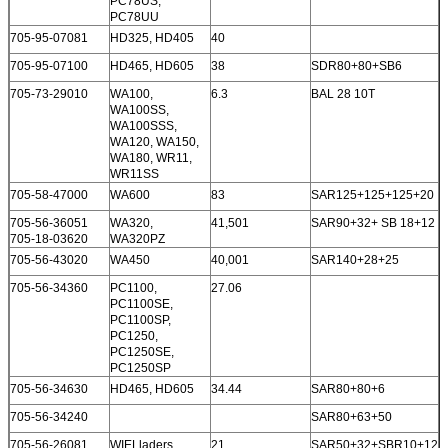
PC78US,
PC78UU
705-95-07081
HD325, HD405
40
705-95-07100
HD465, HD605
38
SDR80+80+SB6
705-73-29010
WA100,
6.3
BAL 28 10T
WA100SS,
WA100SSS,
WA120, WA150,
WA180, WR11,
WR11SS
705-58-47000
WA600
83
SAR125+125+125+20
705-56-36051
WA320,
41,501
SAR90+32+ SB 18+12
705-18-03620
WA320PZ
705-56-43020
WA450
40,001
SAR140+28+25
705-56-34360
PC1100,
27.06
PC1100SE,
PC1100SP,
PC1250,
PC1250SE,
PC1250SP
705-56-34630
HD465, HD605
34.44
SAR80+80+6
705-56-34240
SAR80+63+50
705-56-26081
WIELladers
21
SAR50+32+SBR10+12