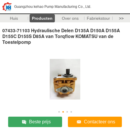
Guangzhou kehao Pump Manufacturing Co., Ltd.
Huis
Producten
Over ons
Fabriekstour
>>
07433-71103 Hydraulische Delen D135A D150A D155A
D155C D155S D85A van Torqflow KOMATSU van de
Toestelpomp
Beste prijs
Contacteer ons