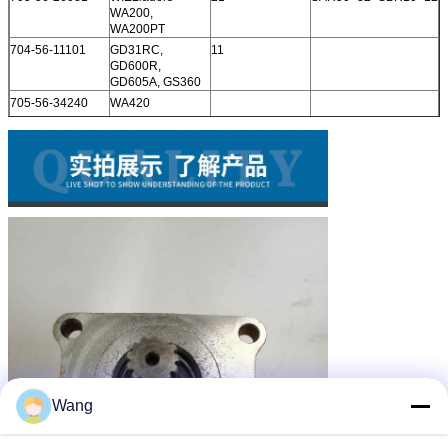
WA200,
WA200PT
704-56-11101
GD31RC,
11
GD600R,
GD605A, GS360
705-56-34240
WA420
705-56-34590
HM350
34.62
SAR80+80+8
705-56-26081
WIELladers
21
WA200 WA200PT
KOMATSU
705-55-42110
LW250-
6.5
SAL28+28+25
5H/LW250-5X
705-55-34190
WIELladers
44.9
SAL80+36+50+22
WA380
705-55-34180
WIELladers
53
SAL100+50+36+25
WA350, WA380
705-55-34160
WIELladers
45.3
SAL71+32+32+20
WA300, WA320
705-55-34000
WIELladers 560B
46
ZOUT 100+050+063
705-55-13020
KRANEN LW100
14,352
SAL25+6+22
Wang
705-55-34560
FORKLIT FD250
42
705-55-43040
WA600, WD600
48
SAL160+100+32 H