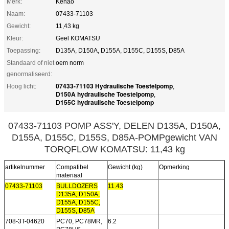
Merk:
Kehao
Naam:
07433-71103
Gewicht:
11,43 kg
Kleur:
Geel KOMATSU
Toepassing:
D135A, D150A, D155A, D155C, D155S, D85A
Standaard of niet
oem norm
genormaliseerd:
07433-71103 Hydraulische Toestelpomp
Hoog licht:
,
D150A hydraulische Toestelpomp
,
D155C hydraulische Toestelpomp
07433-71103 POMP ASS'Y, DELEN D135A, D150A,
D155A, D155C, D155S, D85A-POMPgewicht VAN
TORQFLOW KOMATSU: 11,43 kg
artikelnummer
Compatibel
Gewicht (kg)
Opmerking
materiaal
07433-71103
BULLDOZERS
11.43
D135A, D150A,
D155A, D155C,
D155S, D85A
708-3T-04620
PC70, PC78MR,
6.2