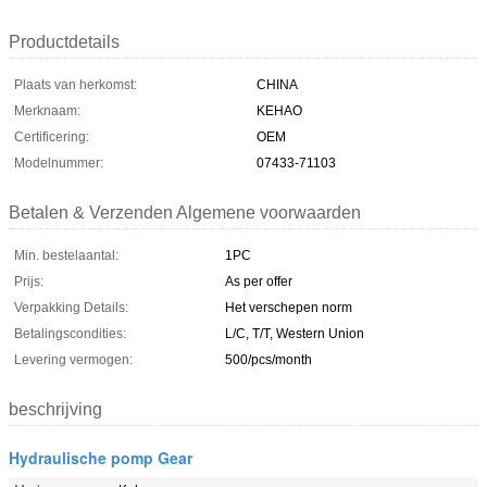
Productdetails
Plaats van herkomst:
CHINA
Merknaam:
KEHAO
Certificering:
OEM
Modelnummer:
07433-71103
Betalen & Verzenden Algemene voorwaarden
Min. bestelaantal:
1PC
Prijs:
As per offer
Verpakking Details:
Het verschepen norm
Betalingscondities:
L/C, T/T, Western Union
Levering vermogen:
500/pcs/month
beschrijving
Hydraulische pomp Gear