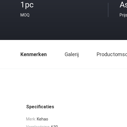
1pc
As
MOQ
Prij
Kenmerken
Galerij
Productomsch
Specificaties
Merk:
Kehao
Verplaatsing:
630