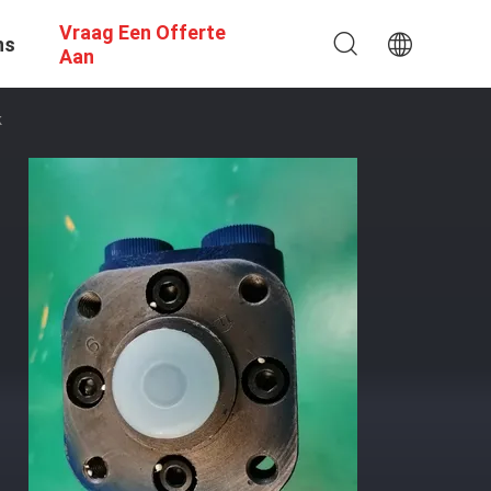
Vraag Een Offerte
ns
Aan
k