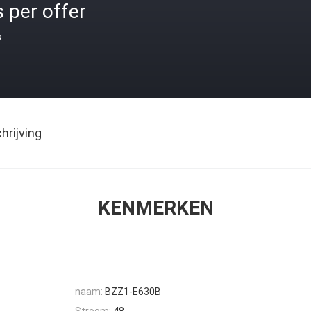
 per offer
s
rijving
KENMERKEN
naam:
BZZ1-E630B
Stroom:
48