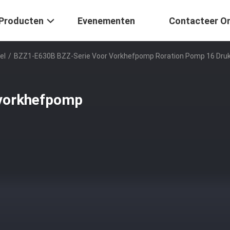
Producten
Evenementen
Contacteer O
el
/
BZZ1-E630B BZZ-Serie Voor Vorkhefpomp Roration Pomp 16 Dru
 vorkhefpomp