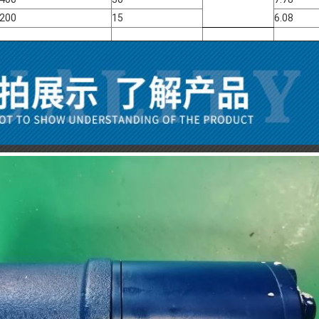
200
15
6.08