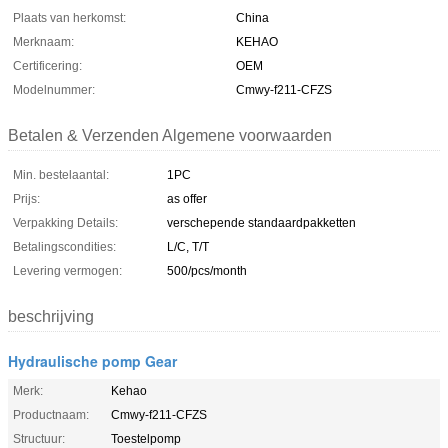
Plaats van herkomst:
China
Merknaam:
KEHAO
Certificering:
OEM
Modelnummer:
Cmwy-f211-CFZS
Betalen & Verzenden Algemene voorwaarden
Min. bestelaantal:
1PC
Prijs:
as offer
Verpakking Details:
verschepende standaardpakketten
Betalingscondities:
L/C, T/T
Levering vermogen:
500/pcs/month
beschrijving
Hydraulische pomp Gear
Merk:
Kehao
Productnaam:
Cmwy-f211-CFZS
Structuur:
Toestelpomp