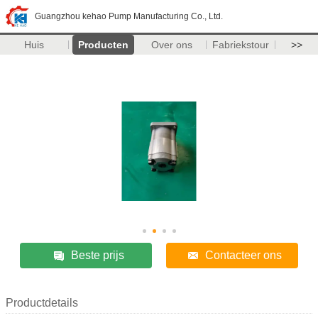
Guangzhou kehao Pump Manufacturing Co., Ltd.
Huis
Producten
Over ons
Fabriekstour
>>
Beste prijs
Contacteer ons
Productdetails