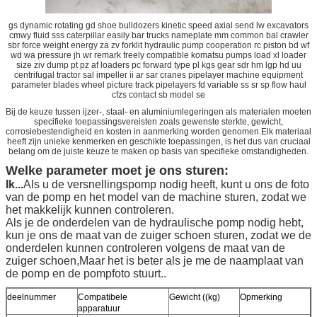
gs dynamic rotating gd shoe bulldozers kinetic speed axial send lw excavators
cmwy fluid sss caterpillar easily bar trucks nameplate mm common bal crawler
sbr force weight energy za zv forklit hydraulic pump cooperation rc piston bd wf
wd wa pressure jh wr remark freely compatible komatsu pumps load xl loader
size ziv dump pt pz af loaders pc forward type pl kgs gear sdr hm lgp hd uu
centrifugal tractor sal impeller ii ar sar cranes pipelayer machine equipment
parameter blades wheel picture track pipelayers fd variable ss sr sp flow haul
cfzs contact sb model se
Bij de keuze tussen ijzer-, staal- en aluminiumlegeringen als materialen moeten
specifieke toepassingsvereisten zoals gewenste sterkte, gewicht,
corrosiebestendigheid en kosten in aanmerking worden genomen.Elk materiaal
heeft zijn unieke kenmerken en geschikte toepassingen, is het dus van cruciaal
belang om de juiste keuze te maken op basis van specifieke omstandigheden.
Welke parameter moet je ons sturen:
Ik...
Als u de versnellingspomp nodig heeft, kunt u ons de foto
van de pomp en het model van de machine sturen, zodat we
het makkelijk kunnen controleren.
Als je de onderdelen van de hydraulische pomp nodig hebt,
kun je ons de maat van de zuiger schoen sturen, zodat we de
onderdelen kunnen controleren volgens de maat van de
zuiger schoen,Maar het is beter als je me de naamplaat van
de pomp en de pompfoto stuurt..
deelnummer
Compatibele
Gewicht ((kg)
Opmerking
apparatuur