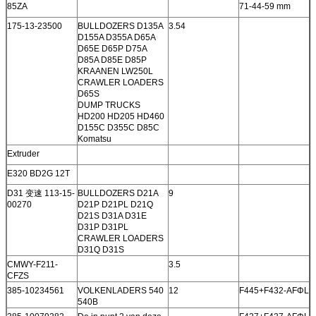
85ZA
71-44-59 mm
175-13-23500
BULLDOZERS D135A
3.54
D155A D355A D65A
D65E D65P D75A
D85A D85E D85P
KRAANEN LW250L
CRAWLER LOADERS
D65S
DUMP TRUCKS
HD200 HD205 HD460
D155C D355C D85C
Komatsu
Extruder
E320 BD2G 12T
D31 变速 113-15-
BULLDOZERS D21A
9
00270
D21P D21PL D21Q
D21S D31A D31E
D31P D31PL
CRAWLER LOADERS
D31Q D31S
CMWY-F211-
3.5
CFZS
385-10234561
VOLKENLADERS 540
12
F445+F432-AFΦL
540B