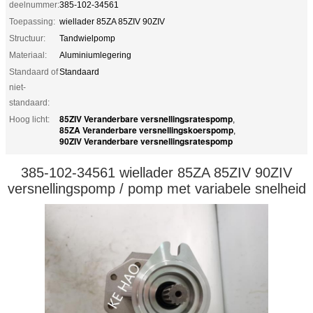
deelnummer:
385-102-34561
Toepassing:
wiellader 85ZA 85ZIV 90ZIV
Structuur:
Tandwielpomp
Materiaal:
Aluminiumlegering
Standaard of
Standaard
niet-
standaard:
85ZIV Veranderbare versnellingsratespomp
Hoog licht:
,
85ZA Veranderbare versnellingskoerspomp
,
90ZIV Veranderbare versnellingsratespomp
385-102-34561
wiellader 85ZA 85ZIV 90ZIV
versnellingspomp / pomp met variabele snelheid