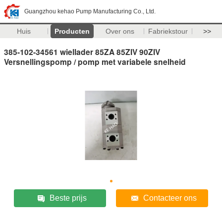
Guangzhou kehao Pump Manufacturing Co., Ltd.
Huis
Producten
Over ons
Fabriekstour
>>
385-102-34561 wiellader 85ZA 85ZIV 90ZIV
Versnellingspomp / pomp met variabele snelheid
Beste prijs
Contacteer ons