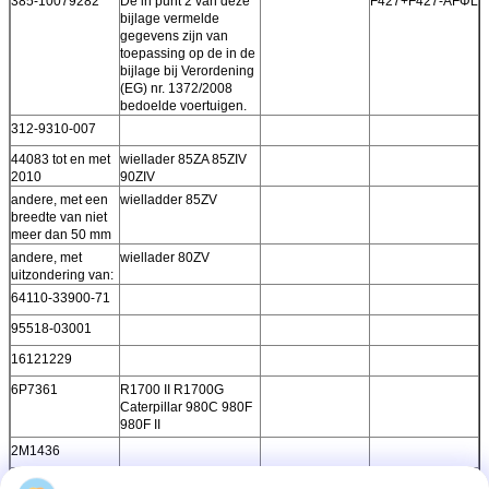
385-10079282
De in punt 2 van deze
F427+F427-AFΦL
bijlage vermelde
gegevens zijn van
toepassing op de in de
bijlage bij Verordening
(EG) nr. 1372/2008
bedoelde voertuigen.
312-9310-007
44083 tot en met
wiellader 85ZA 85ZIV
2010
90ZIV
andere, met een
wielladder 85ZV
breedte van niet
meer dan 50 mm
andere, met
wiellader 80ZV
uitzondering van:
64110-33900-71
95518-03001
16121229
6P7361
R1700 II R1700G
Caterpillar 980C 980F
980F II
2M1436
2P32-16AR