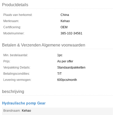
Productdetails
Plaats van herkomst:
China
Merknaam:
Kehao
Certificering:
OEM
Modelnummer:
385-102-34561
Betalen & Verzenden Algemene voorwaarden
Min. bestelaantal:
1pc
Prijs:
As per offer
Verpakking Details:
Standaardpakketten
Betalingscondities:
T/T
Levering vermogen:
600pcs/month
beschrijving
Hydraulische pomp Gear
Brandnaam:
Kehao