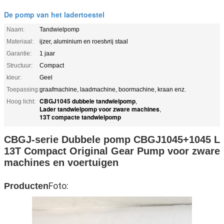
De pomp van het ladertoestel
Naam:
Tandwielpomp
Materiaal:
ijzer, aluminium en roestvrij staal
Garantie:
1 jaar
Structuur:
Compact
kleur:
Geel
Toepassing:
graafmachine, laadmachine, boormachine, kraan enz.
CBGJ1045 dubbele tandwielpomp
Hoog licht:
,
Lader tandwielpomp voor zware machines
,
13T compacte tandwielpomp
CBGJ-serie Dubbele pomp CBGJ1045+1045 L
13T Compact Original Gear Pump voor zware
machines en voertuigen
Foto:
Producten