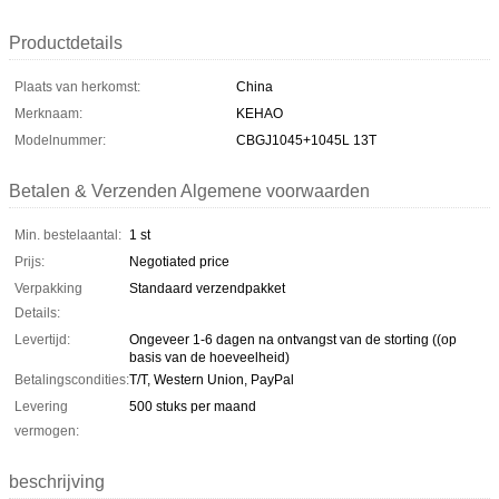
Productdetails
Plaats van herkomst:
China
Merknaam:
KEHAO
Modelnummer:
CBGJ1045+1045L 13T
Betalen & Verzenden Algemene voorwaarden
Min. bestelaantal:
1 st
Prijs:
Negotiated price
Verpakking
Standaard verzendpakket
Details:
Levertijd:
Ongeveer 1-6 dagen na ontvangst van de storting ((op
basis van de hoeveelheid)
Betalingscondities:
T/T, Western Union, PayPal
Levering
500 stuks per maand
vermogen:
beschrijving