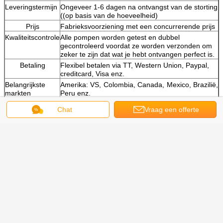
Productbeschrijving:
Deel nr.
CBGJ1045+1045 L 13T
Voorwaarde
Nieuw
OEM-producten
Ja, gemaakt in China.
Chat
Vraag een offerte
Materiaal
IJzer Aluminium Roestvrij staal
Spareonderdelen
Speciaal ontworpen draagbare Spline, O-ringen
aan
en struiken voor een lange levensduur
De personages
Geen olielekt, duurzame schacht, echte
standaard
Garantie
Eén jaar
Pakket
Standard export houten/kartonnen behuizingen
Gewicht
Ongeveer 5 tot 50 kilo.
Toepassing
Verpakkingsmachines, dozer, graafmachine,
dumper, klasser, tractor, vorkheftruck enz.
Leveringstermijn
Ongeveer 1-6 dagen na ontvangst van de storting