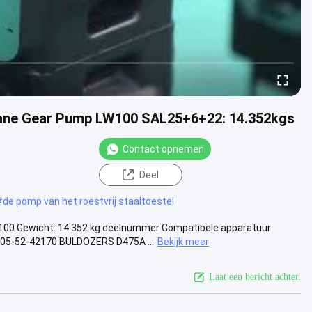
ne Gear Pump LW100 SAL25+6+22: 14.352kgs
Contact opnemen
Deel
#
de pomp van het roestvrij staaltoestel
0 Gewicht: 14.352 kg deelnummer Compatibele apparatuur
05-52-42170 BULDOZERS D475A ...
Bekijk meer
Laat een bericht achter.