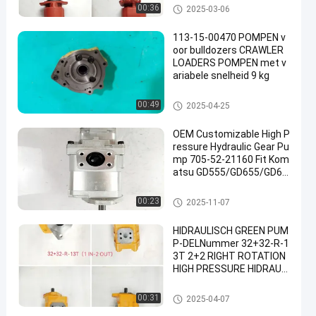
Hydraulische pomp Gear
00:36
2025-03-06
113-15-00470 POMPEN v
oor bulldozers CRAWLER
LOADERS POMPEN met v
ariabele snelheid 9 kg
Bulldozerpomp
00:49
2025-04-25
OEM Customizable High P
ressure Hydraulic Gear Pu
mp 705-52-21160 Fit Kom
atsu GD555/GD655/GD67
5 Grader High Quality
Hydraulische pomp Gear
00:23
2025-11-07
HIDRAULISCH GREEN PUM
P-DELNummer 32+32-R-1
3T 2+2 RIGHT ROTATION
HIGH PRESSURE HIDRAULI
SCH GREEN PUMP
Hydraulische pomp Gear
00:31
2025-04-07