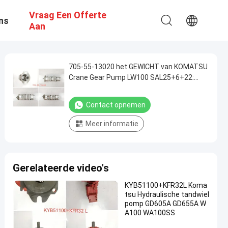
Vraag Een Offerte
ns
Aan
705-55-13020 het GEWICHT van KOMATSU
Crane Gear Pump LW100 SAL25+6+22:
14.352kgs
Contact opnemen
Meer informatie
Gerelateerde video's
KYB51100+KFR32L Koma
tsu Hydraulische tandwiel
pomp GD605A GD655A W
A100 WA100SS