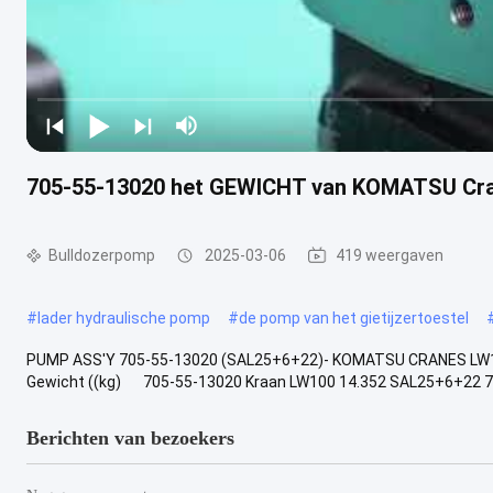
705-55-13020 het GEWICHT van KOMATSU Cra
Bulldozerpomp
2025-03-06
419 weergaven
#
lader hydraulische pomp
#
de pomp van het gietijzertoestel
PUMP ASS'Y 705-55-13020 (SAL25+6+22)- KOMATSU CRANES LW10
Gewicht ((kg) 705-55-13020 Kraan LW100 14.352 SAL25+6+22 7
Berichten van bezoekers