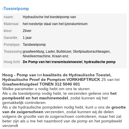
-Toestelpomp
naam:
Hydraulische het toestelpomp van
Materiaal:
het roestvrije staal van het ijzeraluminium
kleur:
Zilver
Garantie:
1 jaar
Pomptype:
Tandwielpomp
Toepassing:
graafwerktuig, Lader, Bulldozer, Stortplaatsvrachtwagen,
Nivelleermachine, Kraan enz.
De Pomp van het transmissietoestel
hydraulische pomp
Hoog licht:
,
Hoog - Pomp van
kwaliteits de Hydraulische Toestel,
het
Hydraulische Proef de Pomp
tcm VORKHEFTRUCK
25 van
het
Graafwerktuigdeel
TONEN 312 5040 001
Welke parameter u nodig hebt om ons te sturen:
Als u de toestelpomp nodig hebt, te verzenden gelieve ons
het
pompbeeld en het machinemodel
, zodat kunnen wij het
gemakkelijk controleren.
Als u de hydraulische pompdelen nodig hebt, kunt u ons de
grootte
van de zuigerschoen
verzenden, zodat kunnen wij de delen
volgens de grootte van
zuigerschoen controleren, maar het zal
de
beter zijn als u me het naambord van de pomp en het pompbeeld
verzendt