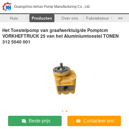
Guangzhou kehao Pump Manufacturing Co., Ltd.
Huis
Producten
Over ons
Fabriekstour
>>
Het Toestelpomp van graafwerktuig/de Pomptcm
VORKHEFTRUCK 25 van het Aluminiumtoestel TONEN
312 5040 001
Beste prijs
Contacteer ons