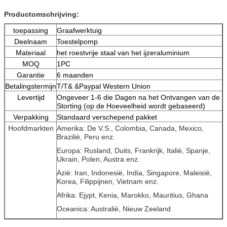
Productomschrijving:
toepassing
Graafwerktuig
Deelnaam
Toestelpomp
Materiaal
het roestvrije staal van het ijzeraluminium
MOQ
1PC
Garantie
6 maanden
Betalingstermijn
T/T& &Paypal Western Union
Levertijd
Ongeveer 1-6 die Dagen na het Ontvangen van de
Storting (op de Hoeveelheid wordt gebaseerd)
Verpakking
Standaard verschepend pakket
Hoofdmarkten
Amerika: De V.S., Colombia, Canada, Mexico,
Brazilië, Peru enz.
Europa: Rusland, Duits, Frankrijk, Italië, Spanje,
Ukrain, Polen, Austra enz.
Azië: Iran, Indonesië, India, Singapore, Maleisië,
Korea, Filippijnen, Vietnam enz.
Afrika: Ejypt, Kenia, Marokko, Mauritius, Ghana
Oceanica: Australië, Nieuw Zeeland