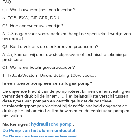
FAQ
Wat is uw termijnen van levering?
Q1 .
FOB- EXW, CIF CFR, DDU.
A .
Hoe ongeveer uw levertijd?
Q2 .
2-3 dagen voor voorraaddelen, hangt de specifieke levertijd van
A .
uw orde af.
Kunt u volgens de steekproeven produceren?
Q3 .
Ja, kunnen wij door uw steekproeven of technische tekeningen
A .
produceren.
Wat is uw betalingsvoorwaarden?
Q4 .
T/Bank/Western Union, Betaling 100% vooraf.
T .
Is een toestelpomp een centrifugaalpomp?
De drijvende kracht van de pomp roteert binnen de huisvesting en
vermindert druk bij de inham. … Het belangrijkste verschil tussen
deze types van pompen en centrifuge is dat de positieve
verplaatsingspompen vloeistof bij dezelfde snelheid ongeacht de
druk op het inhameind zullen bewegen en de centrifugaalpompen
niet zullen.
hydraulische pomp
Markeringen:
,
De Pomp van het aluminiumtoestel
,
De Pomp van het transmissietoestel