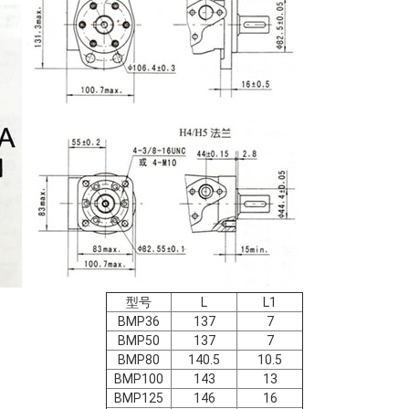
型号
L
L1
BMP36
137
7
BMP50
137
7
BMP80
140.5
10.5
BMP100
143
13
BMP125
146
16