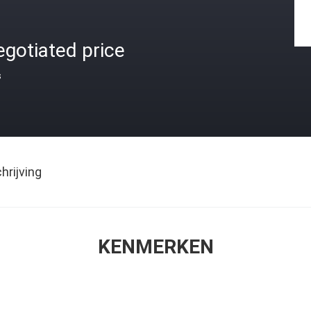
gotiated price
s
rijving
KENMERKEN