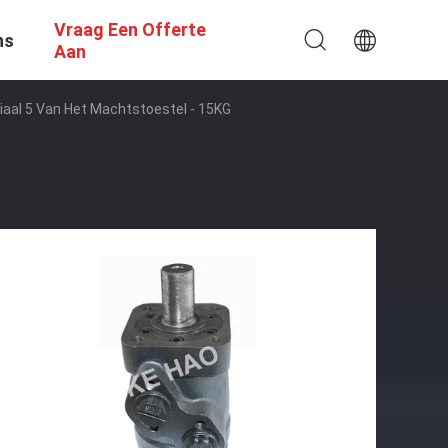
Vraag Een Offerte
ns
Aan
iaal 5 Van Het Machtstoestel - 15KG