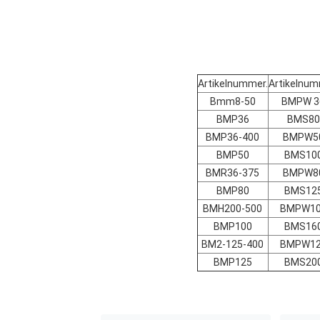
Artikelnummer.
Artikelnum
Bmm8-50
BMPW 3
BMP36
BMS80
BMP36-400
BMPW5
BMP50
BMS10
BMR36-375
BMPW8
BMP80
BMS12
BMH200-500
BMPW1
BMP100
BMS16
BM2-125-400
BMPW1
BMP125
BMS20