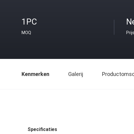
1PC
Ne
MOQ
Prij
Kenmerken
Galerij
Productomsch
Specificaties