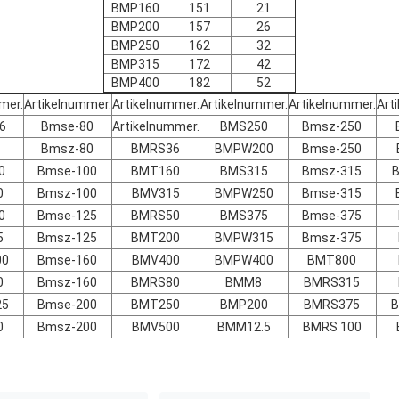
BMP160
151
21
BMP200
157
26
BMP250
162
32
BMP315
172
42
BMP400
182
52
mer.
Artikelnummer.
Artikelnummer.
Artikelnummer.
Artikelnummer.
Art
6
Bmse-80
Artikelnummer.
BMS250
Bmsz-250
Bmsz-80
BMRS36
BMPW200
Bmse-250
0
Bmse-100
BMT160
BMS315
Bmsz-315
0
Bmsz-100
BMV315
BMPW250
Bmse-315
0
Bmse-125
BMRS50
BMS375
Bmse-375
5
Bmsz-125
BMT200
BMPW315
Bmsz-375
00
Bmse-160
BMV400
BMPW400
BMT800
0
Bmsz-160
BMRS80
BMM8
BMRS315
25
Bmse-200
BMT250
BMP200
BMRS375
B
0
Bmsz-200
BMV500
BMM12.5
BMRS 100