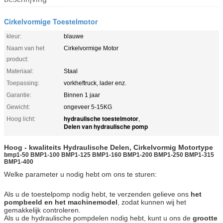
Cirkelvormige Toestelmotor
kleur:
blauwe
Naam van het
Cirkelvormige Motor
product:
Materiaal:
Staal
Toepassing:
vorkheftruck, lader enz.
Garantie:
Binnen 1 jaar
Gewicht:
ongeveer 5-15KG
hydraulische toestelmotor
Hoog licht:
,
Delen van hydraulische pomp
Hoog - kwaliteits Hydraulische Delen,
Cirkelvormig Motor
type
bmp1-50 BMP1-100 BMP1-125 BMP1-160 BMP1-200 BMP1-250 BMP1-315
BMP1-400
Welke parameter u nodig hebt om ons te sturen:
Als u de toestelpomp nodig hebt, te verzenden gelieve ons
het
pompbeeld en het machinemodel
, zodat kunnen wij het
gemakkelijk controleren.
Als u de hydraulische pompdelen nodig hebt, kunt u ons de
grootte