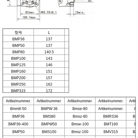
型号
L
L1
BMP36
137
7
BMP50
137
7
BMP80
140.5
10.5
BMP100
143
13
BMP125
146
16
BMP160
151
21
BMP200
157
26
BMP250
162
32
BMP315
172
42
BMP400
182
52
Artikelnummer.
Artikelnummer.
Artikelnummer.
Artikelnummer.
Artik
Bmm8-50
BMPW 36
Bmse-80
Artikelnummer.
B
BMP36
BMS80
Bmsz-80
BMRS36
BM
BMP36-400
BMPW50
Bmse-100
BMT160
B
BMP50
BMS100
Bmsz-100
BMV315
BM