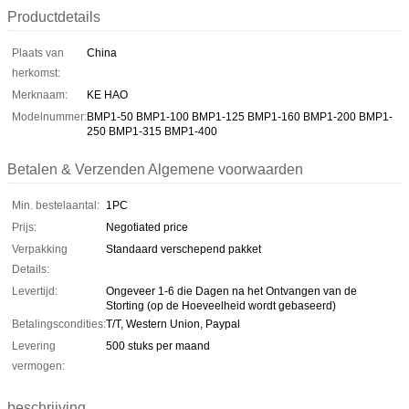
Productdetails
Plaats van
China
herkomst:
Merknaam:
KE HAO
Modelnummer:
BMP1-50 BMP1-100 BMP1-125 BMP1-160 BMP1-200 BMP1-
250 BMP1-315 BMP1-400
Betalen & Verzenden Algemene voorwaarden
Min. bestelaantal:
1PC
Prijs:
Negotiated price
Verpakking
Standaard verschepend pakket
Details:
Levertijd:
Ongeveer 1-6 die Dagen na het Ontvangen van de
Storting (op de Hoeveelheid wordt gebaseerd)
Betalingscondities:
T/T, Western Union, Paypal
Levering
500 stuks per maand
vermogen:
beschrijving