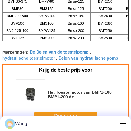
BMR36-375
BMPW80
Bmse-125
BMRS50
B
BMP80
BMS125
Bmsz-125
BMT200
BM
BMH200-500
BMPW100
Bmse-160
BMV400
BM
BMP100
BMS160
Bmsz-160
BMRS80
BM2-125-400
BMPW125
Bmse-200
BMT250
B
BMP125
BMS200
Bmsz-200
BMV500
B
De Delen van de toestelpomp
Markeringen:
,
hydraulische toestelmotor
Delen van hydraulische pomp
,
Krijg de beste prijs voor
Het Toestelmotor van BMP1-160
BMP1-200 de
Cirkelvormige/Toestel Blauwe
Kleur van Pompdelen
Doorgaan
Wang