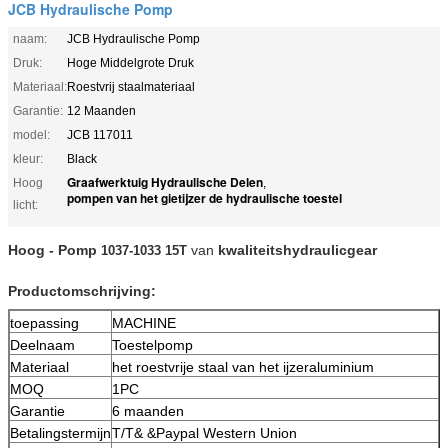
JCB Hydraulische Pomp
naam:
JCB Hydraulische Pomp
Druk:
Hoge Middelgrote Druk
Materiaal:
Roestvrij staalmateriaal
Garantie:
12 Maanden
model:
JCB 117011
kleur:
Black
Graafwerktuig Hydraulische Delen
Hoog
,
pompen van het gietijzer de hydraulische toestel
licht:
Hoog -
Pomp
van
kwaliteits
hydraulicgear
1037-1033 15T
Productomschrijving:
toepassing
MACHINE
Deelnaam
Toestelpomp
Materiaal
het roestvrije staal van het ijzeraluminium
MOQ
1PC
Garantie
6 maanden
Betalingstermijn
T/T& &Paypal Western Union