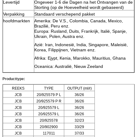
Levertijd
Ongeveer 1-6 die Dagen na het Ontvangen van de
Storting (op de Hoeveelheid wordt gebaseerd)
Verpakking
Standaard verschepend pakket
hoofdmarkten
Amerika: De V.S., Colombia, Canada, Mexico,
Brazilië, Peru enz.
Europa: Rusland, Duits, Frankrijk, Italië, Spanje,
Ukrain, Polen, Austra enz.
Azië: Iran, Indonesië, India, Singapore, Maleisië,
Korea, Filippijnen, Vietnam enz.
Afrika: Ejypt, Kenia, Marokko, Mauritius, Ghana
Oceanica: Australië, Nieuw Zeeland
Producttype:
REEKS
TYPE
OUTPUT (ml/r)
JCB
20/925579 P L
36/26
JCB
20/925579 P R
36/26
JCB
20/925579 L
36/26
JCB
20/925579 L
36/26
JCB
20/925578
32/23
JCB
20/902900
33/29
JCB
117011
37/33