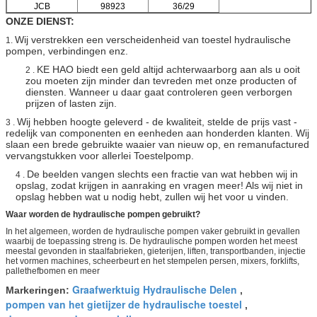
JCB
98923
36/29
ONZE DIENST:
Wij verstrekken een verscheidenheid van toestel hydraulische
1.
pompen, verbindingen enz.
KE HAO biedt een geld altijd achterwaarborg aan als u ooit
2 .
zou moeten zijn minder dan tevreden met onze producten of
diensten. Wanneer u daar gaat controleren geen verborgen
prijzen of lasten zijn.
Wij hebben hoogte geleverd - de kwaliteit, stelde de prijs vast -
3 .
redelijk van componenten en eenheden aan honderden klanten. Wij
slaan een brede gebruikte waaier van nieuw op, en remanufactured
vervangstukken voor allerlei Toestelpomp.
De beelden vangen slechts een fractie van wat hebben wij in
4 .
opslag, zodat krijgen in aanraking en vragen meer! Als wij niet in
opslag hebben wat u nodig hebt, zullen wij het voor u vinden.
Waar worden de hydraulische pompen gebruikt?
In het algemeen, worden de hydraulische pompen vaker gebruikt in gevallen
waarbij de toepassing streng is. De hydraulische pompen worden het meest
meestal gevonden in staalfabrieken, gieterijen, liften, transportbanden, injectie
het vormen machines, scheerbeurt en het stempelen persen, mixers, forklifts,
pallethefbomen en meer
Graafwerktuig Hydraulische Delen
Markeringen:
,
pompen van het gietijzer de hydraulische toestel
,