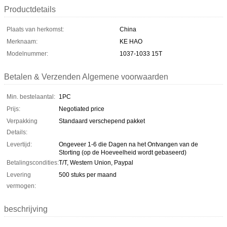
Productdetails
Plaats van herkomst:
China
Merknaam:
KE HAO
Modelnummer:
1037-1033 15T
Betalen & Verzenden Algemene voorwaarden
Min. bestelaantal:
1PC
Prijs:
Negotiated price
Verpakking
Standaard verschepend pakket
Details:
Levertijd:
Ongeveer 1-6 die Dagen na het Ontvangen van de
Storting (op de Hoeveelheid wordt gebaseerd)
Betalingscondities:
T/T, Western Union, Paypal
Levering
500 stuks per maand
vermogen:
beschrijving