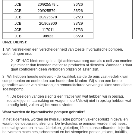
JCB
20/925579 L
36/26
JCB
20/925579 L
36/26
JCB
20/925578
32/23
JCB
20/902900
33/29
JCB
117011
37/33
JCB
98923
36/29
ONZE DIENST:
1. Wij verstrekken een verscheidenheid van toestel hydraulische pompen,
verbindingen enz.
2 . KE HAO biedt een geld altijd achterwaarborg aan als u ooit zou moeten
zijn minder dan tevreden met onze producten of diensten. Wanneer u daar
gaat controleren geen verborgen prijzen of lasten zijn.
3 . Wij hebben hoogte geleverd - de kwaliteit, stelde de prijs vast -redelijk van
componenten en eenheden aan honderden klanten. Wij slaan een brede
gebruikte waaier van nieuw op, en remanufactured vervangstukken voor allerlei
Toestelpomp.
4 . De beelden vangen slechts een fractie van wat hebben wij in opslag,
zodat krijgen in aanraking en vragen meer! Als wij niet in opslag hebben wat
u nodig hebt, zullen wij het voor u vinden.
Waar worden de hydraulische pompen gebruikt?
In het algemeen, worden de hydraulische pompen vaker gebruikt in gevallen
waarbij de toepassing streng is. De hydraulische pompen worden het meest
meestal gevonden in staalfabrieken, gieterijen, liften, transportbanden, injectie
het vormen machines, scheerbeurt en het stempelen persen, mixers, forklifts,