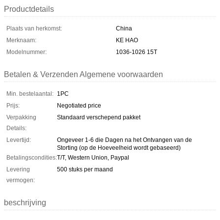
Productdetails
Plaats van herkomst:
China
Merknaam:
KE HAO
Modelnummer:
1036-1026 15T
Betalen & Verzenden Algemene voorwaarden
Min. bestelaantal:
1PC
Prijs:
Negotiated price
Verpakking
Standaard verschepend pakket
Details:
Levertijd:
Ongeveer 1-6 die Dagen na het Ontvangen van de
Storting (op de Hoeveelheid wordt gebaseerd)
Betalingscondities:
T/T, Western Union, Paypal
Levering
500 stuks per maand
vermogen:
beschrijving