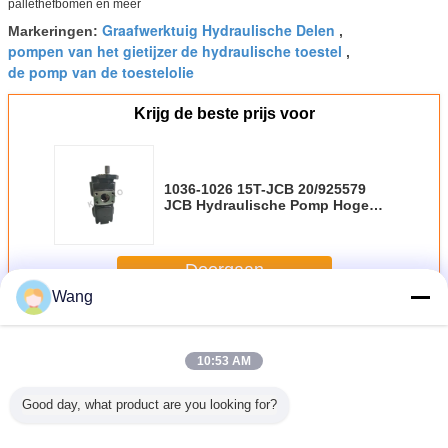
pallethefbomen en meer
Graafwerktuig Hydraulische Delen
Markeringen:
,
pompen van het gietijzer de hydraulische toestel
,
de pomp van de toestelolie
Krijg de beste prijs voor
1036-1026 15T-JCB 20/925579
JCB Hydraulische Pomp Hoge
Middelgrote Druk
Doorgaan
Wang
JCB Hydraulische Pomp
Meer
10:53 AM
Good day, what product are you looking for?
aulische
1036-1026 15T-
1036-1026 JCB
Naar maat
JCB-p