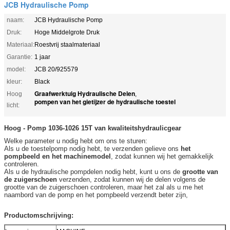
JCB Hydraulische Pomp
naam:
JCB Hydraulische Pomp
Druk:
Hoge Middelgrote Druk
Materiaal:
Roestvrij staalmateriaal
Garantie:
1 jaar
model:
JCB 20/925579
kleur:
Black
Graafwerktuig Hydraulische Delen
Hoog
,
pompen van het gietijzer de hydraulische toestel
licht:
Hoog -
Pomp 1036-1026 15T van
kwaliteits
hydraulicgear
Welke parameter u nodig hebt om ons te sturen:
Als u de toestelpomp nodig hebt, te verzenden gelieve ons
het
pompbeeld en het machinemodel
, zodat kunnen wij het gemakkelijk
controleren.
Als u de hydraulische pompdelen nodig hebt, kunt u ons de
grootte van
de zuigerschoen
verzenden, zodat kunnen wij de delen volgens de
grootte van
de
zuigerschoen controleren, maar het zal als u me het
naambord van de pomp en het pompbeeld verzendt beter zijn,
Productomschrijving: