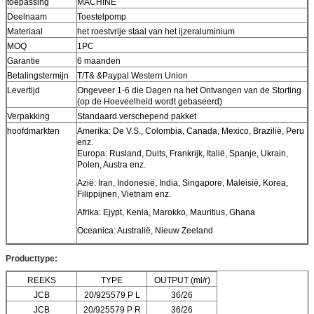
toepassing
MACHINE
Deelnaam
Toestelpomp
Materiaal
het roestvrije staal van het ijzeraluminium
MOQ
1PC
Garantie
6 maanden
Betalingstermijn
T/T& &Paypal Western Union
Levertijd
Ongeveer 1-6 die Dagen na het Ontvangen van de Storting
(op de Hoeveelheid wordt gebaseerd)
Verpakking
Standaard verschepend pakket
hoofdmarkten
Amerika: De V.S., Colombia, Canada, Mexico, Brazilië, Peru
enz.
Europa: Rusland, Duits, Frankrijk, Italië, Spanje, Ukrain,
Polen, Austra enz.
Azië: Iran, Indonesië, India, Singapore, Maleisië, Korea,
Filippijnen, Vietnam enz.
Afrika: Ejypt, Kenia, Marokko, Mauritius, Ghana
Oceanica: Australië, Nieuw Zeeland
Producttype:
REEKS
TYPE
OUTPUT (ml/r)
JCB
20/925579 P L
36/26
JCB
20/925579 P R
36/26