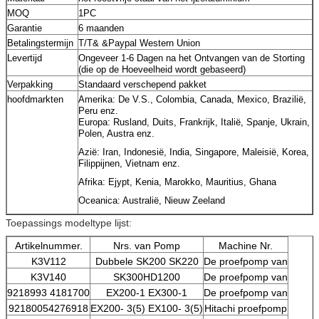
MOQ
1PC
Garantie
6 maanden
Betalingstermijn
T/T& &Paypal Western Union
Levertijd
Ongeveer 1-6 Dagen na het Ontvangen van de Storting
(die op de Hoeveelheid wordt gebaseerd)
Verpakking
Standaard verschepend pakket
hoofdmarkten
Amerika: De V.S., Colombia, Canada, Mexico, Brazilië,
Peru enz.
Europa: Rusland, Duits, Frankrijk, Italië, Spanje, Ukrain,
Polen, Austra enz.
Azië: Iran, Indonesië, India, Singapore, Maleisië, Korea,
Filippijnen, Vietnam enz.
Afrika: Ejypt, Kenia, Marokko, Mauritius, Ghana
Oceanica: Australië, Nieuw Zeeland
Toepassings modeltype lijst:
Artikelnummer.
Nrs. van Pomp
Machine Nr.
K3V112
Dubbele SK200 SK220
De proefpomp van
K3V140
SK300HD1200
De proefpomp van
9218993 4181700
EX200-1 EX300-1
De proefpomp van
92180054276918
EX200- 3(5) EX100- 3(5)
Hitachi proefpomp