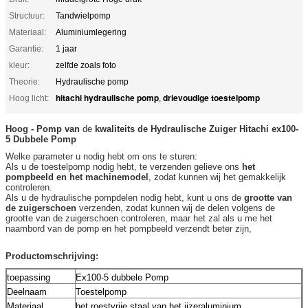
Structuur:
Tandwielpomp
Materiaal:
Aluminiumlegering
Garantie:
1 jaar
kleur:
zelfde zoals foto
Theorie:
Hydraulische pomp
hitachi hydraulische pomp
drievoudige toestelpomp
Hoog licht:
,
Hoog - Pomp van
de
kwaliteits de Hydraulische Zuiger
Hitachi ex100-
5 Dubbele Pomp
Welke parameter u nodig hebt om ons te sturen:
Als u de toestelpomp nodig hebt, te verzenden gelieve ons
het
pompbeeld en het machinemodel
, zodat kunnen wij het gemakkelijk
controleren.
Als u de hydraulische pompdelen nodig hebt, kunt u ons de
grootte van
de zuigerschoen
verzenden, zodat kunnen wij de delen volgens de
grootte van
de
zuigerschoen controleren, maar het zal als u me het
naambord van de pomp en het pompbeeld verzendt beter zijn,
Productomschrijving:
toepassing
Ex100-5 dubbele Pomp
Deelnaam
Toestelpomp
Materiaal
het roestvrije staal van het ijzeraluminium