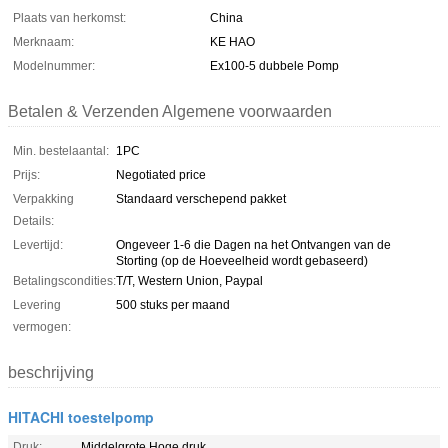
Plaats van herkomst:
China
Merknaam:
KE HAO
Modelnummer:
Ex100-5 dubbele Pomp
Betalen & Verzenden Algemene voorwaarden
Min. bestelaantal:
1PC
Prijs:
Negotiated price
Verpakking
Standaard verschepend pakket
Details:
Levertijd:
Ongeveer 1-6 die Dagen na het Ontvangen van de
Storting (op de Hoeveelheid wordt gebaseerd)
Betalingscondities:
T/T, Western Union, Paypal
Levering
500 stuks per maand
vermogen:
beschrijving
HITACHI toestelpomp
Druk:
Middelgrote Hoge druk