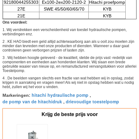
92180044255303
Ex100-2ex200-2120-2
Hitachi proefpomp
27E
SWE 45/50/60/65/70
KYB
21E
KYB
Ons voordeel:
1.
Wij verstrekken een verscheidenheid van toestel hydraulische pompen,
verbindingen enz.
2 .
KE HAO biedt een geld altijd achterwaarborg aan als u ooit zou moeten zijn
minder dan tevreden met onze producten of diensten. Wanneer u daar gaat
controleren geen verborgen prijzen of lasten zijn.
3 .
Wij hebben hoogte geleverd - de kwaliteit, stelde de prijs vast -redelijk van
componenten en eenheden aan honderden klanten. Wij slaan een brede
gebruikte waaier van nieuw op, en remanufactured vervangstukken voor allerlei
Toestelpomp.
4 .
De beelden vangen slechts een fractie van wat hebben wij in opslag, zodat
krijgen in aanraking en vragen meer! Als wij niet in opslag hebben wat u nodig
hebt, zullen wij het voor u vinden.
hitachi hydraulische pomp
Markeringen:
,
de pomp van de hitachidruk
drievoudige toestelpomp
,
Krijg de beste prijs voor