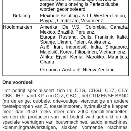
zorgen Wat u ontving is Perfect dubbel
worden gecontroleerd.
Betaling
Flexibele Betaling als TT, Western Union,
Paypal, Creditcard, Visum enz.
Hoofdmarkten
Amerika: De V.S., Colombia, Canada,
Mexico, Brazilië, Peru enz.
Europa: Rusland, Duits, Frankrijk, Italië,
Spanje, Ukrain, Polen, Austra enz.
Azië: Iran, Indonesië, India, Singapore,
Maleisië, Korea, Filippijnen, Vietnam enz.
Afrika: Ejypt, Kenia, Marokko, Mauritius,
Ghana
Oceanica: Australië, Nieuw Zeeland
Ons voordeel:
Het bedrijf specialiseert zich in: CBG, CBGJ, CBZ, CBY,
CBK, JHP, band-KP, cm (G) Z, CBQL, het CITIZENSE BAND
(m) de enige, dubbele, drievoudige, viervoudige en andere
toestelpompen van Z, toestelmotoren, hydraulische kleppen
meer dan 2000 reeks meer dan 2000 specifiiemodellen,
worden de producten van het bedrijf wijd gebruikt op de
speciale voertuigen van bouwmachines, aardoliemachines,
kolenmijngraafwerktuigen, slakken vormende machines,