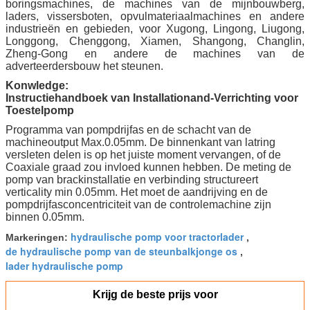
boringsmachines, de machines van de mijnbouwberg,
laders, vissersboten, opvulmateriaalmachines en andere
industrieën en gebieden, voor Xugong, Lingong, Liugong,
Longgong, Chenggong, Xiamen, Shangong, Changlin,
Zheng-Gong en andere de machines van de
adverteerdersbouw het steunen.
Konwledge:
Instructiehandboek van Installationand-Verrichting voor
Toestelpomp
Programma van pompdrijfas en de schacht van de
machineoutput Max.0.05mm. De binnenkant van latring
versleten delen is op het juiste moment vervangen, of de
Coaxiale graad zou invloed kunnen hebben. De meting de
pomp van brackinstallatie en verbinding structureert
verticality min 0.05mm. Het moet de aandrijving en de
pompdrijfasconcentriciteit van de controlemachine zijn
binnen 0.05mm.
hydraulische pomp voor tractorlader
Markeringen:
,
de hydraulische pomp van de steunbalkjonge os
,
lader hydraulische pomp
Krijg de beste prijs voor