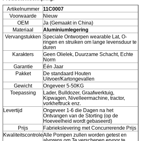
Artikelnummer
11C0007
Voorwaarde
Nieuw
OEM
Ja (Gemaakt in China)
Materiaal
Aluminiumlegering
Vervangstukken
Speciale Ontworpen wearable Lat, O-
ringen en struiken om lange levensduur te
duren
Karakters
Geen Olielek, Duurzame Schacht, Echte
Norm
Garantie
Één Jaar
Pakket
De standaard Houten
Uitvoer/Kartongevallen
Gewicht
Ongeveer 5-50KG
Toepassing
Lader, Bulldozer, Graafwerktuig,
Kipwagen, Nivelleermachine, tractor,
vorkheftruck enz.
Levertijd
Ongeveer 1-6 die Dagen na het
Ontvangen van de Storting (op de
Hoeveelheid wordt gebaseerd)
Prijs
Fabriekslevering met Concurrerende Prijs
Kwaliteitscontrole
Alle Pompen zullen worden getest en
alvorens om Te verschepen ervoor te