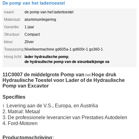
De pomp van het ladertoestel
naam:
de pomp van het ladertoestel
Materiaal:
aluminiumlegering
Garantie:
1 jaar
Structuur:
Compact
kleur:
Zilver
Toepassing:
Nivelleermachine gd605a-1 gd600r-1 gs360-1
lader hydraulische pomp
Hoog licht:
,
de hydraulische pomp van de steunbalkjonge os
11C0007 de middelgrote Pomp van
Hoge druk
het
Hydraulische Toestel voor Lader of de
Hydraulische
Pomp van
Excavtor
Specifiies
Levering aan de V.S., Europa, en Austrilia
1.
2. Matrial: Metaal
3. De professionele leverancier van Prestaties Autodelen
4. Ford-Motoren
Productomschrijving: