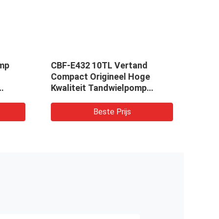
omp
CBF-E432 10TL Vertand
PUMP
Compact Origineel Hoge
KOMA
Kwaliteit Tandwielpomp
WA2
etc.
Hydraulische pomp Machines
en Voertuigen
Beste Prijs
pomp