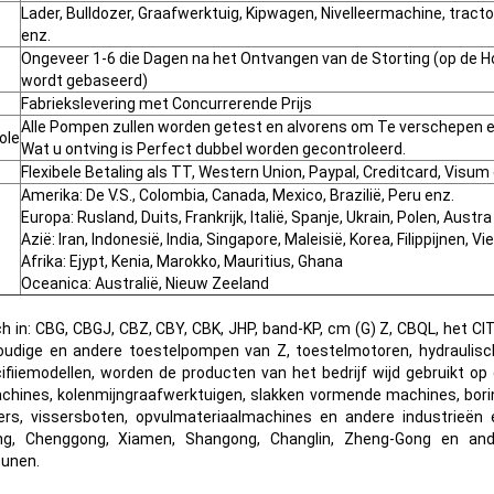
Lader, Bulldozer, Graafwerktuig, Kipwagen, Nivelleermachine, tracto
enz.
Ongeveer 1-6 die Dagen na het Ontvangen van de Storting (op de H
wordt gebaseerd)
Fabriekslevering met Concurrerende Prijs
Alle Pompen zullen worden getest en alvorens om Te verschepen e
ole
Wat u ontving is Perfect dubbel worden gecontroleerd.
Flexibele Betaling als TT, Western Union, Paypal, Creditcard, Visum
Amerika: De V.S., Colombia, Canada, Mexico, Brazilië, Peru enz.
Europa: Rusland, Duits, Frankrijk, Italië, Spanje, Ukrain, Polen, Austra
Azië: Iran, Indonesië, India, Singapore, Maleisië, Korea, Filippijnen, V
Afrika: Ejypt, Kenia, Marokko, Mauritius, Ghana
Oceanica: Australië, Nieuw Zeeland
ich in: CBG, CBGJ, CBZ, CBY, CBK, JHP, band-KP, cm (G) Z, CBQL, het 
rvoudige en andere toestelpompen van Z, toestelmotoren, hydrauli
fiiemodellen, worden de producten van het bedrijf wijd gebruikt op 
chines, kolenmijngraafwerktuigen, slakken vormende machines, bor
ers, vissersboten, opvulmateriaalmachines en andere industrieën 
ong, Chenggong, Xiamen, Shangong, Changlin, Zheng-Gong en a
eunen.