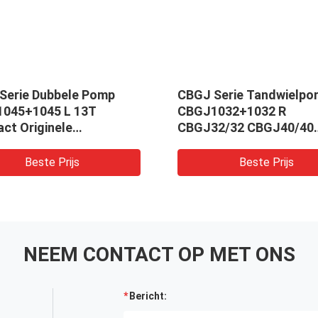
Serie Dubbele Pomp
CBGJ Serie Tandwielp
045+1045 L 13T
CBGJ1032+1032 R
ct Originele
CBGJ32/32 CBGJ40/40
ielpomp Voor Zware
CBGJ50/50 CBGJ63/63 
nes En Voertuigen
Compacte Originele
Beste Prijs
Beste Prijs
Hydraulische Tandwiel
Voor Bouwmachines
NEEM CONTACT OP MET ONS
Bericht: