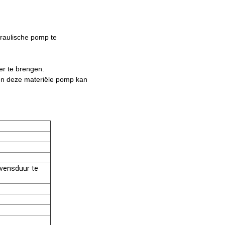
draulische pomp te
er te brengen.
 en deze materiële pomp kan
evensduur te