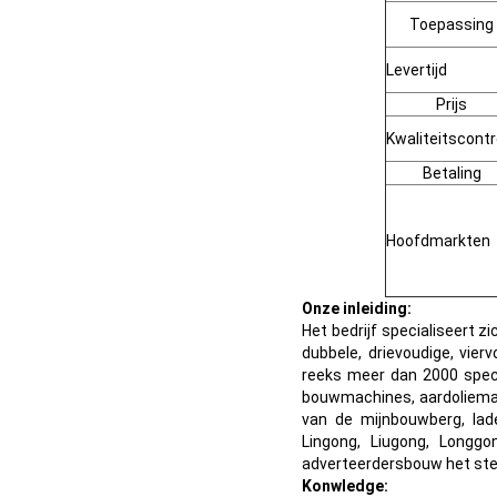
Toepassing
Levertijd
Prijs
Kwaliteitscontr
Betaling
Hoofdmarkten
Onze inleiding:
Het bedrijf specialiseert z
dubbele, drievoudige, vie
reeks meer dan 2000 speci
bouwmachines, aardoliema
van de mijnbouwberg, lad
Lingong, Liugong, Longg
adverteerdersbouw het st
Konwledge: