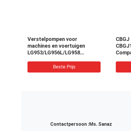
che
Verstelpompen voor
CBGJ 
r
machines en voertuigen
CBGJ1
LG953/LG956L/LG958
Compa
en
Hydraulische oliepompen
Tandw
voor graafmachines
Machi
Beste Prijs
Contactpersoon :
Ms. Sanaz