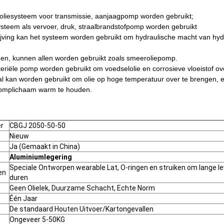
 oliesysteem voor transmissie, aanjaagpomp worden gebruikt;
systeem als vervoer, druk, straalbrandstofpomp worden gebruikt
ijving kan het systeem worden gebruikt om hydraulische macht van hy
eden, kunnen allen worden gebruikt zoals smeeroliepomp.
teriële pomp worden gebruikt om voedselolie en corrosieve vloeistof ov
al kan worden gebruikt om olie op hoge temperatuur over te brengen,
 pomplichaam warm te houden.
r
CBGJ 2050-50-50
Nieuw
Ja (Gemaakt in China)
Aluminiumlegering
Speciale Ontworpen wearable Lat, O-ringen en struiken om lange l
en
duren
Geen Olielek, Duurzame Schacht, Echte Norm
Één Jaar
De standaard Houten Uitvoer/Kartongevallen
Ongeveer 5-50KG