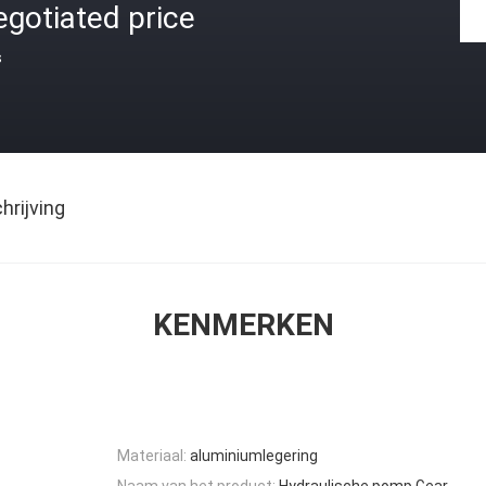
gotiated price
s
rijving
KENMERKEN
Materiaal:
aluminiumlegering
Naam van het product:
Hydraulische pomp Gear