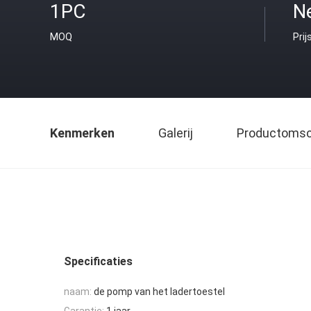
1PC
Ne
MOQ
Prij
Kenmerken
Galerij
Productomsch
Specificaties
naam:
de pomp van het ladertoestel
Garantie:
1 jaar