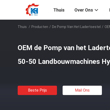
Thuis
Over Ons
Thuis
/
Producten
/
De Pomp Van Het Ladertoestel
/
OEM
OEM de Pomp van het Ladert
50-50 Landbouwmachines Hyd
Beste Prijs
Mail Ons