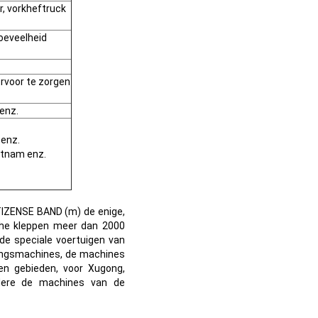
r, vorkheftruck
oeveelheid
rvoor te zorgen
 enz.
 enz.
ietnam enz.
CITIZENSE BAND (m) de enige,
sche kleppen meer dan 2000
de speciale voertuigen van
ingsmachines, de machines
en gebieden, voor Xugong,
ndere de machines van de