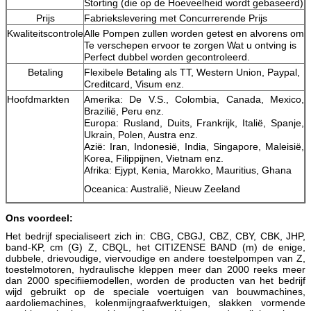
Storting (die op de Hoeveelheid wordt gebaseerd)
Prijs
Fabriekslevering met Concurrerende Prijs
Kwaliteitscontrole
Alle Pompen zullen worden getest en alvorens om
Te verschepen ervoor te zorgen Wat u ontving is
Perfect dubbel worden gecontroleerd.
Betaling
Flexibele Betaling als TT, Western Union, Paypal,
Creditcard, Visum enz.
Hoofdmarkten
Amerika: De V.S., Colombia, Canada, Mexico,
Brazilië, Peru enz.
Europa: Rusland, Duits, Frankrijk, Italië, Spanje,
Ukrain, Polen, Austra enz.
Azië: Iran, Indonesië, India, Singapore, Maleisië,
Korea, Filippijnen, Vietnam enz.
Afrika: Ejypt, Kenia, Marokko, Mauritius, Ghana
Oceanica: Australië, Nieuw Zeeland
Ons voordeel:
Het bedrijf specialiseert zich in: CBG, CBGJ, CBZ, CBY, CBK, JHP,
band-KP, cm (G) Z, CBQL, het CITIZENSE BAND (m) de enige,
dubbele, drievoudige, viervoudige en andere toestelpompen van Z,
toestelmotoren, hydraulische kleppen meer dan 2000 reeks meer
dan 2000 specifiiemodellen, worden de producten van het bedrijf
wijd gebruikt op de speciale voertuigen van bouwmachines,
aardoliemachines, kolenmijngraafwerktuigen, slakken vormende