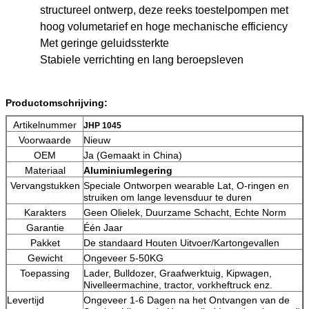
structureel ontwerp, deze reeks toestelpompen met
hoog volumetarief en hoge mechanische efficiency
Met geringe geluidssterkte
Stabiele verrichting en lang beroepsleven
Productomschrijving:
Artikelnummer
JHP 1045
Voorwaarde
Nieuw
OEM
Ja (Gemaakt in China)
Materiaal
Aluminiumlegering
Vervangstukken
Speciale Ontworpen wearable Lat, O-ringen en
struiken om lange levensduur te duren
Karakters
Geen Olielek, Duurzame Schacht, Echte Norm
Garantie
Één Jaar
Pakket
De standaard Houten Uitvoer/Kartongevallen
Gewicht
Ongeveer 5-50KG
Toepassing
Lader, Bulldozer, Graafwerktuig, Kipwagen,
Nivelleermachine, tractor, vorkheftruck enz.
Levertijd
Ongeveer 1-6 Dagen na het Ontvangen van de