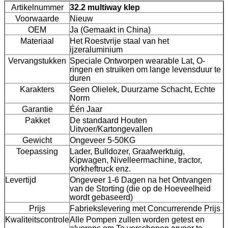
Artikelnummer
32.2 multiway klep
Voorwaarde
Nieuw
OEM
Ja (Gemaakt in China)
Materiaal
Het Roestvrije staal van het
ijzeraluminium
Vervangstukken
Speciale Ontworpen wearable Lat, O-
ringen en struiken om lange levensduur te
duren
Karakters
Geen Olielek, Duurzame Schacht, Echte
Norm
Garantie
Één Jaar
Pakket
De standaard Houten
Uitvoer/Kartongevallen
Gewicht
Ongeveer 5-50KG
Toepassing
Lader, Bulldozer, Graafwerktuig,
Kipwagen, Nivelleermachine, tractor,
vorkheftruck enz.
Levertijd
Ongeveer 1-6 Dagen na het Ontvangen
van de Storting (die op de Hoeveelheid
wordt gebaseerd)
Prijs
Fabriekslevering met Concurrerende Prijs
Kwaliteitscontrole
Alle Pompen zullen worden getest en