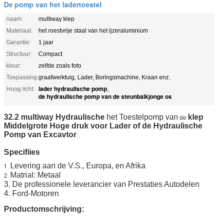
De pomp van het ladertoestel
naam:
multiway klep
Materiaal:
het roestvrije staal van het ijzeraluminium
Garantie:
1 jaar
Structuur:
Compact
kleur:
zelfde zoals foto
Toepassing:
graafwerktuig, Lader, Boringsmachine, Kraan enz.
lader hydraulische pomp
Hoog licht:
,
de hydraulische pomp van de steunbalkjonge os
32.2 multiway
Hydraulische
het Toestelpomp van
klep
de
Middelgrote Hoge druk voor Lader of de
Hydraulische
Pomp van
Excavtor
Specifiies
Levering aan de V.S., Europa, en
Afrika
1.
Matrial: Metaal
2.
3. De professionele leverancier van Prestaties Autodelen
4. Ford-Motoren
Productomschrijving: