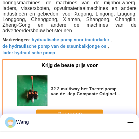
boringsmachines, de machines van de mijnbouwberg,
laders, vissersboten, opvulmateriaalmachines en andere
industrieën en gebieden, voor Xugong, Lingong, Liugong,
Longgong, Chenggong, Xiamen, Shangong, Changlin,
Zheng-Gong en andere de machines van de
adverteerdersbouw het steunen.
hydraulische pomp voor tractorlader
Markeringen:
,
de hydraulische pomp van de steunbalkjonge os
,
lader hydraulische pomp
Krijg de beste prijs voor
32.2 multiway het Toestelpomp
van de klep Compacte Originele
Lader voor Techniekmachines en
Voertuig
Doorgaan
Wang
De pomp van het ladertoestel
Meer