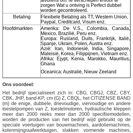
alvorens om Te verschepen ervoor te
zorgen Wat u ontving is Perfect dubbel
worden gecontroleerd.
Betaling
Flexibele Betaling als TT, Western Union,
Paypal, Creditcard, Visum enz.
Hoofdmarkten
Amerika: De V.S., Colombia, Canada,
Mexico, Brazilië, Peru enz.
Europa: Rusland, Duits, Frankrijk, Italië,
Spanje, Ukrain, Polen, Austra enz.
Azië: Iran, Indonesië, India, Singapore,
Maleisië, Korea, Filippijnen, Vietnam enz.
Afrika: Ejypt, Kenia, Marokko, Mauritius,
Ghana
Oceanica: Australië, Nieuw Zeeland
Ons voordeel:
Het bedrijf specialiseert zich in: CBG, CBGJ, CBZ, CBY,
CBK, JHP, band-KP, cm (G) Z, CBQL, het CITIZENSE BAND
(m) de enige, dubbele, drievoudige, viervoudige en andere
toestelpompen van Z, toestelmotoren, hydraulische kleppen
meer dan 2000 reeks meer dan 2000 specifiiemodellen,
worden de producten van het bedrijf wijd gebruikt op de
speciale voertuigen van bouwmachines, aardoliemachines,
kolenmijngraafwerktuigen, slakken vormende machines,