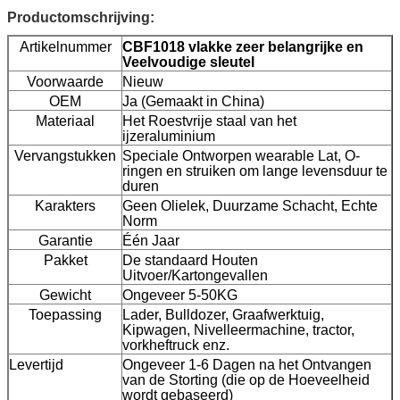
Productomschrijving:
Artikelnummer
CBF1018 vlakke zeer belangrijke en
Veelvoudige sleutel
Voorwaarde
Nieuw
OEM
Ja (Gemaakt in China)
Materiaal
Het Roestvrije staal van het
ijzeraluminium
Vervangstukken
Speciale Ontworpen wearable Lat, O-
ringen en struiken om lange levensduur te
duren
Karakters
Geen Olielek, Duurzame Schacht, Echte
Norm
Garantie
Één Jaar
Pakket
De standaard Houten
Uitvoer/Kartongevallen
Gewicht
Ongeveer 5-50KG
Toepassing
Lader, Bulldozer, Graafwerktuig,
Kipwagen, Nivelleermachine, tractor,
vorkheftruck enz.
Levertijd
Ongeveer 1-6 Dagen na het Ontvangen
van de Storting (die op de Hoeveelheid
wordt gebaseerd)