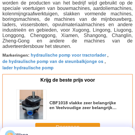
worden de producten van het bedrijf wijd gebruikt op de
speciale voertuigen van bouwmachines, aardoliemachines,
kolenmijngraafwerktuigen, slakken vormende machines,
boringsmachines, de machines van de mijnbouwberg,
laders, vissersboten, opvulmateriaalmachines en andere
industrieën en gebieden, voor Xugong, Lingong, Liugong,
Longgong, Chenggong, Xiamen, Shangong, Changlin,
Zheng-Gong en andere de machines van de
adverteerdersbouw het steunen.
hydraulische pomp voor tractorlader
Markeringen:
,
de hydraulische pomp van de steunbalkjonge os
,
lader hydraulische pomp
Krijg de beste prijs voor
CBF1018 vlakke zeer belangrijke
en Veelvoudige zeer belangrijke
Compacte Originele Toestelpomp
voor Techniekmachines en
Voertuig
Doorgaan