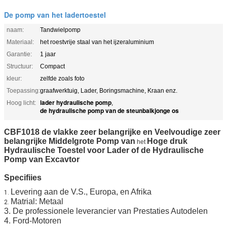
De pomp van het ladertoestel
naam:
Tandwielpomp
Materiaal:
het roestvrije staal van het ijzeraluminium
Garantie:
1 jaar
Structuur:
Compact
kleur:
zelfde zoals foto
Toepassing:
graafwerktuig, Lader, Boringsmachine, Kraan enz.
lader hydraulische pomp
Hoog licht:
,
de hydraulische pomp van de steunbalkjonge os
CBF1018 de vlakke zeer belangrijke en Veelvoudige zeer
belangrijke
Middelgrote Pomp van
Hoge druk
het
Hydraulische Toestel voor Lader of de
Hydraulische
Pomp van
Excavtor
Specifiies
Levering aan de V.S., Europa, en
Afrika
1.
Matrial: Metaal
2.
3. De professionele leverancier van Prestaties Autodelen
4. Ford-Motoren