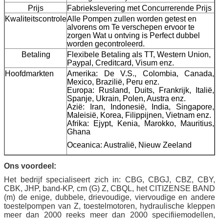
Prijs
Fabriekslevering met Concurrerende Prijs
Kwaliteitscontrole
Alle Pompen zullen worden getest en
alvorens om Te verschepen ervoor te
zorgen Wat u ontving is Perfect dubbel
worden gecontroleerd.
Betaling
Flexibele Betaling als TT, Western Union,
Paypal, Creditcard, Visum enz.
Hoofdmarkten
Amerika: De V.S., Colombia, Canada,
Mexico, Brazilië, Peru enz.
Europa: Rusland, Duits, Frankrijk, Italië,
Spanje, Ukrain, Polen, Austra enz.
Azië: Iran, Indonesië, India, Singapore,
Maleisië, Korea, Filippijnen, Vietnam enz.
Afrika: Ejypt, Kenia, Marokko, Mauritius,
Ghana
Oceanica: Australië, Nieuw Zeeland
Ons voordeel:
Het bedrijf specialiseert zich in: CBG, CBGJ, CBZ, CBY,
CBK, JHP, band-KP, cm (G) Z, CBQL, het CITIZENSE BAND
(m) de enige, dubbele, drievoudige, viervoudige en andere
toestelpompen van Z, toestelmotoren, hydraulische kleppen
meer dan 2000 reeks meer dan 2000 specifiiemodellen,