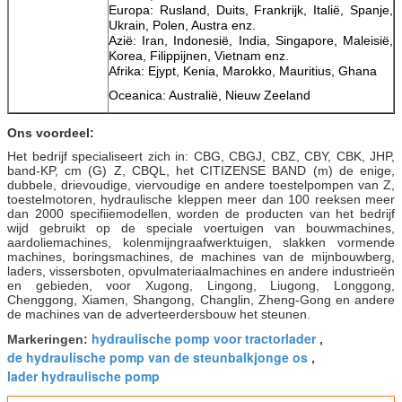
Europa: Rusland, Duits, Frankrijk, Italië, Spanje,
Ukrain, Polen, Austra enz.
Azië: Iran, Indonesië, India, Singapore, Maleisië,
Korea, Filippijnen, Vietnam enz.
Afrika: Ejypt, Kenia, Marokko, Mauritius, Ghana
Oceanica: Australië, Nieuw Zeeland
Ons voordeel:
Het bedrijf specialiseert zich in: CBG, CBGJ, CBZ, CBY, CBK, JHP,
band-KP, cm (G) Z, CBQL, het CITIZENSE BAND (m) de enige,
dubbele, drievoudige, viervoudige en andere toestelpompen van Z,
toestelmotoren, hydraulische kleppen meer dan 100 reeksen meer
dan 2000 specifiiemodellen, worden de producten van het bedrijf
wijd gebruikt op de speciale voertuigen van bouwmachines,
aardoliemachines, kolenmijngraafwerktuigen, slakken vormende
machines, boringsmachines, de machines van de mijnbouwberg,
laders, vissersboten, opvulmateriaalmachines en andere industrieën
en gebieden, voor Xugong, Lingong, Liugong, Longgong,
Chenggong, Xiamen, Shangong, Changlin, Zheng-Gong en andere
de machines van de adverteerdersbouw het steunen.
hydraulische pomp voor tractorlader
Markeringen:
,
de hydraulische pomp van de steunbalkjonge os
,
lader hydraulische pomp