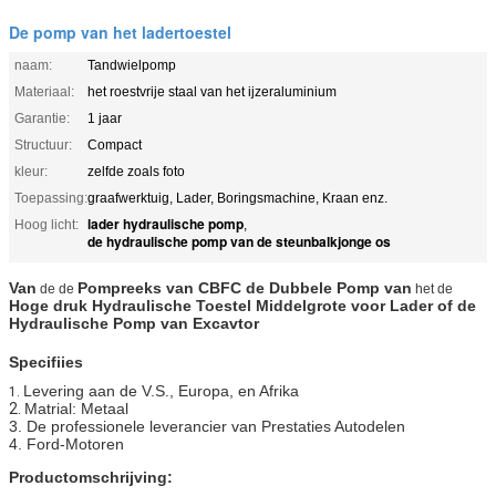
De pomp van het ladertoestel
naam:
Tandwielpomp
Materiaal:
het roestvrije staal van het ijzeraluminium
Garantie:
1 jaar
Structuur:
Compact
kleur:
zelfde zoals foto
Toepassing:
graafwerktuig, Lader, Boringsmachine, Kraan enz.
lader hydraulische pomp
Hoog licht:
,
de hydraulische pomp van de steunbalkjonge os
Van
Pompreeks van CBFC de Dubbele
Pomp van
de de
het de
Hoge druk Hydraulische Toestel Middelgrote voor Lader of de
Hydraulische Pomp van
Excavtor
Specifiies
Levering aan de V.S., Europa, en
Afrika
1.
2.
Matrial: Metaal
3. De professionele leverancier van Prestaties Autodelen
4. Ford-Motoren
Productomschrijving: