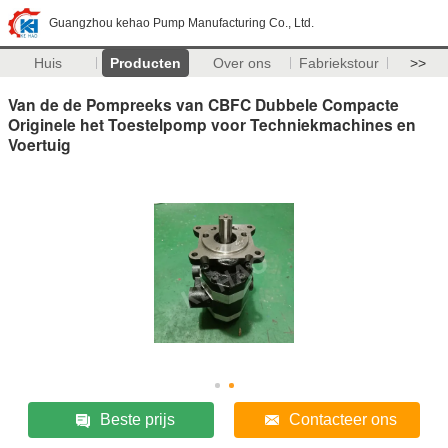
Guangzhou kehao Pump Manufacturing Co., Ltd.
Huis
Producten
Over ons
Fabriekstour
>>
Van de de Pompreeks van CBFC Dubbele Compacte
Originele het Toestelpomp voor Techniekmachines en
Voertuig
Beste prijs
Contacteer ons