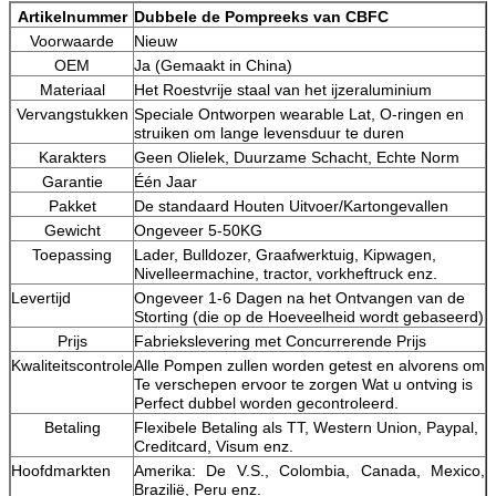
Artikelnummer
Dubbele de Pompreeks van CBFC
Voorwaarde
Nieuw
OEM
Ja (Gemaakt in China)
Materiaal
Het Roestvrije staal van het ijzeraluminium
Vervangstukken
Speciale Ontworpen wearable Lat, O-ringen en
struiken om lange levensduur te duren
Karakters
Geen Olielek, Duurzame Schacht, Echte Norm
Garantie
Één Jaar
Pakket
De standaard Houten Uitvoer/Kartongevallen
Gewicht
Ongeveer 5-50KG
Toepassing
Lader, Bulldozer, Graafwerktuig, Kipwagen,
Nivelleermachine, tractor, vorkheftruck enz.
Levertijd
Ongeveer 1-6 Dagen na het Ontvangen van de
Storting (die op de Hoeveelheid wordt gebaseerd)
Prijs
Fabriekslevering met Concurrerende Prijs
Kwaliteitscontrole
Alle Pompen zullen worden getest en alvorens om
Te verschepen ervoor te zorgen Wat u ontving is
Perfect dubbel worden gecontroleerd.
Betaling
Flexibele Betaling als TT, Western Union, Paypal,
Creditcard, Visum enz.
Hoofdmarkten
Amerika: De V.S., Colombia, Canada, Mexico,
Brazilië, Peru enz.