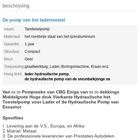
beschrijving
De pomp van het ladertoestel
naam:
Tandwielpomp
Materiaal:
het roestvrije staal van het ijzeraluminium
Garantie:
1 jaar
Structuur:
Compact
kleur:
Geel
Toepassing:
graafwerktuig, Lader, Boringsmachine, Kraan enz.
lader hydraulische pomp
Hoog licht:
,
de hydraulische pomp van de steunbalkjonge os
Van
Pompreeks van CBG Enige van
dekkings
de de
de de
Middelgrote Hoge druk
Vierkante
Hydraulische het
Toestelpomp voor Lader of de
Hydraulische Pomp van
Excavtor
Specifiies
Levering aan de V.S., Europa, en
Afrika
1.
2.
Matrial: Metaal
3. De professionele leverancier van Prestaties Autodelen