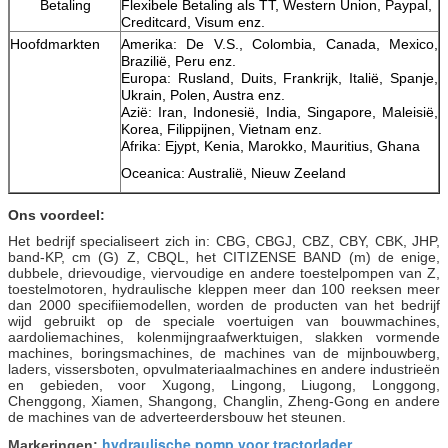
Betaling
Flexibele Betaling als TT, Western Union, Paypal,
Creditcard, Visum enz.
Hoofdmarkten
Amerika: De V.S., Colombia, Canada, Mexico,
Brazilië, Peru enz.
Europa: Rusland, Duits, Frankrijk, Italië, Spanje,
Ukrain, Polen, Austra enz.
Azië: Iran, Indonesië, India, Singapore, Maleisië,
Korea, Filippijnen, Vietnam enz.
Afrika: Ejypt, Kenia, Marokko, Mauritius, Ghana
Oceanica: Australië, Nieuw Zeeland
Ons voordeel:
Het bedrijf specialiseert zich in: CBG, CBGJ, CBZ, CBY, CBK, JHP,
band-KP, cm (G) Z, CBQL, het CITIZENSE BAND (m) de enige,
dubbele, drievoudige, viervoudige en andere toestelpompen van Z,
toestelmotoren, hydraulische kleppen meer dan 100 reeksen meer
dan 2000 specifiiemodellen, worden de producten van het bedrijf
wijd gebruikt op de speciale voertuigen van bouwmachines,
aardoliemachines, kolenmijngraafwerktuigen, slakken vormende
machines, boringsmachines, de machines van de mijnbouwberg,
laders, vissersboten, opvulmateriaalmachines en andere industrieën
en gebieden, voor Xugong, Lingong, Liugong, Longgong,
Chenggong, Xiamen, Shangong, Changlin, Zheng-Gong en andere
de machines van de adverteerdersbouw het steunen.
hydraulische pomp voor tractorlader
Markeringen:
,