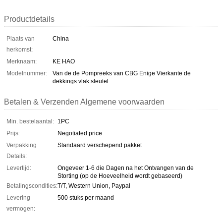
Productdetails
Plaats van
China
herkomst:
Merknaam:
KE HAO
Modelnummer:
Van de de Pompreeks van CBG Enige Vierkante de
dekkings vlak sleutel
Betalen & Verzenden Algemene voorwaarden
Min. bestelaantal:
1PC
Prijs:
Negotiated price
Verpakking
Standaard verschepend pakket
Details:
Levertijd:
Ongeveer 1-6 die Dagen na het Ontvangen van de
Storting (op de Hoeveelheid wordt gebaseerd)
Betalingscondities:
T/T, Western Union, Paypal
Levering
500 stuks per maand
vermogen: