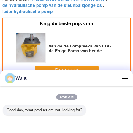
de hydraulische pomp van de steunbalkjonge os
,
lader hydraulische pomp
Krijg de beste prijs voor
Van de de Pompreeks van CBG
de Enige Pomp van het de
dekkings vlak zeer belangrijke
Compacte Originele Toestel
Vierkante voor
Doorgaan
Techniekmachines en Voertuig
Wang
De pomp van het ladertoestel
Meer
4:58 AM
Good day, what product are you looking for?
r Gear
Tandwielpomp
Verstelpompen
CBGJ Serie
PUMP ASS
XP0-40L
Hydraulische
voor machines en
Dubbele Pomp
56-26
me pomp
Pomp voor Zware
voertuigen
CBGJ1045+1045
KOMA
sche olie
Dumper Machines
LG953/LG956L/LG958
L 13T Compact
wiellader