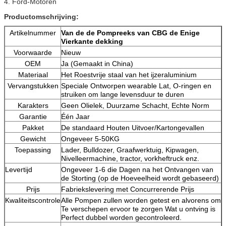
4. Ford-Motoren
Productomschrijving:
Artikelnummer
Van de de Pompreeks van CBG de Enige
Vierkante dekking
Voorwaarde
Nieuw
OEM
Ja (Gemaakt in China)
Materiaal
Het Roestvrije staal van het ijzeraluminium
Vervangstukken
Speciale Ontworpen wearable Lat, O-ringen en
struiken om lange levensduur te duren
Karakters
Geen Olielek, Duurzame Schacht, Echte Norm
Garantie
Één Jaar
Pakket
De standaard Houten Uitvoer/Kartongevallen
Gewicht
Ongeveer 5-50KG
Toepassing
Lader, Bulldozer, Graafwerktuig, Kipwagen,
Nivelleermachine, tractor, vorkheftruck enz.
Levertijd
Ongeveer 1-6 die Dagen na het Ontvangen van
de Storting (op de Hoeveelheid wordt gebaseerd)
Prijs
Fabriekslevering met Concurrerende Prijs
Kwaliteitscontrole
Alle Pompen zullen worden getest en alvorens om
Te verschepen ervoor te zorgen Wat u ontving is
Perfect dubbel worden gecontroleerd.