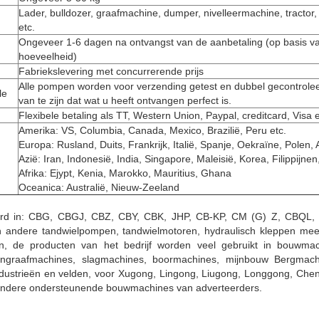
Lader, bulldozer, graafmachine, dumper, nivelleermachine, tractor,
etc.
Ongeveer 1-6 dagen na ontvangst van de aanbetaling (op basis v
hoeveelheid)
Fabriekslevering met concurrerende prijs
Alle pompen worden voor verzending getest en dubbel gecontrole
le
van te zijn dat wat u heeft ontvangen perfect is.
Flexibele betaling als TT, Western Union, Paypal, creditcard, Visa e
Amerika: VS, Columbia, Canada, Mexico, Brazilië, Peru etc.
Europa: Rusland, Duits, Frankrijk, Italië, Spanje, Oekraïne, Polen, 
Azië: Iran, Indonesië, India, Singapore, Maleisië, Korea, Filippijne
Afrika: Ejypt, Kenia, Marokko, Mauritius, Ghana
Oceanica: Australië, Nieuw-Zeeland
seerd in: CBG, CBGJ, CBZ, CBY, CBK, JHP, CB-KP, CM (G) Z, CBQL,
en andere tandwielpompen, tandwielmotoren, hydraulisch kleppen me
n, de producten van het bedrijf worden veel gebruikt in bouwmac
jngraafmachines, slagmachines, boormachines, mijnbouw Bergmachi
dustrieën en velden, voor Xugong, Lingong, Liugong, Longgong, Ch
andere ondersteunende bouwmachines van adverteerders.