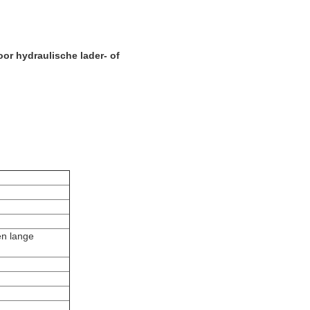
oor
hydraulische
lader- of
en lange