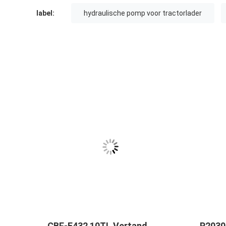
label:
hydraulische pomp voor tractorlader
p
CBF-E432 10TL Vertand
P2030