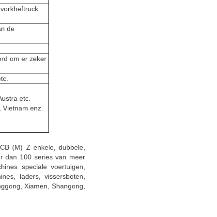
 vorkheftruck
an de
erd om er zeker
tc.
Austra etc.
n, Vietnam enz.
 CB (M) Z enkele, dubbele,
er dan 100 series van meer
hines speciale voertuigen,
nes, laders, vissersboten,
enggong, Xiamen, Shangong,