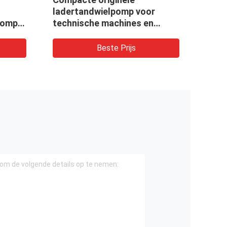
ladertandwielpomp voor
KOMA
pomp
technische machines en
WA2
er,
voertuigen CBKUL-
F427+F427-AFΦL
Beste Prijs