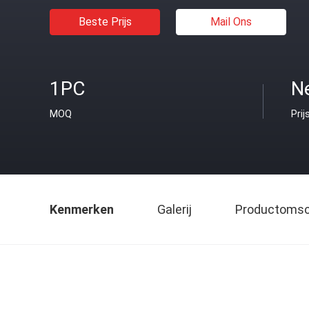
Beste Prijs
Mail Ons
1PC
Ne
MOQ
Prij
Kenmerken
Galerij
Productomsch