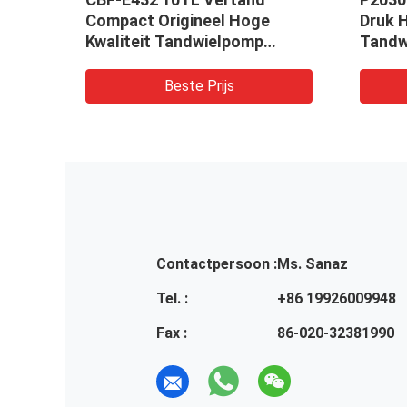
Compact Origineel Hoge
Druk 
Kwaliteit Tandwielpomp
Tandw
tc.
Hydraulische pomp Machines
Gebrui
en Voertuigen
Lader,
Beste Prijs
omp
Contactpersoon :
Ms. Sanaz
Tel. :
+86 19926009948
Fax :
86-020-32381990