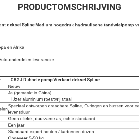
PRODUCTOMSCHRIJVING
nt deksel Spline
Medium hogedruk hydraulische tandwielpomp v
opa en
Afrika
 Auto-onderdelen leverancier
r
CBGJ Dubbele pomp Vierkant deksel Spline
Nieuw
Ja (gemaakt in China)
IJzer aluminium roestvrij staal
Speciaal ontworpen draagbare Spline, O-ringen en bussen voor e
elen
levensduur
Geen olielek, duurzame as, echte standaard
Een jaar
Standaard export houten / kartonnen dozen
Ongeveer 5-50 kg