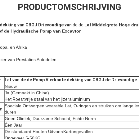
PRODUCTOMSCHRIJVING
dekking van CBGJ Drievoudige van
de de
Lat
Middelgrote Hoge dru
of de
Hydraulische Pomp van
Excavtor
ropa, en
Afrika
cier van Prestaties Autodelen
r
Lat van de de Pomp Vierkante dekking van CBGJ de Drievoudige
Nieuw
Ja (Gemaakt in China)
Het Roestvrije staal van het ijzeraluminium
Speciale Ontworpen wearable Lat, O-ringen en struiken om lange le
en
duren
Geen Olielek, Duurzame Schacht, Echte Norm
Één Jaar
De standaard Houten Uitvoer/Kartongevallen
Ongeveer 5-50KG