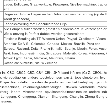
Lader, Bulldozer, Graafwerktuig, Kipwagen, Nivelleermachine, tractor
enz.
Ongeveer 1-6 die Dagen na het Ontvangen van de Storting (op de 
wordt gebaseerd)
Fabriekslevering met Concurrerende Prijs
Alle Pompen zullen worden getest en alvorens om Te verschepen er
le
Wat u ontving is Perfect dubbel worden gecontroleerd.
Flexibele Betaling als TT, Western Union, Paypal, Creditcard, Visum
Amerika: De V.S., Colombia, Canada, Mexico, Brazilië, Peru enz.
Europa: Rusland, Duits, Frankrijk, Italië, Spanje, Ukrain, Polen, Aust
Azië: Iran, Indonesië, India, Singapore, Maleisië, Korea, Filippijnen,
Afrika: Ejypt, Kenia, Marokko, Mauritius, Ghana
Oceanica: Australië, Nieuw Zeeland
 zich in: CBG, CBGJ, CBZ, CBY, CBK, JHP, band-KP, cm (G) Z, CBQL,
ge, viervoudige en andere toestelpompen van Z, toestelmotoren, hyd
specifiiemodellen, worden de producten van het bedrijf wijd gebruik
liemachines, kolenmijngraafwerktuigen, slakken vormende machi
erg, laders, vissersboten, opvulmateriaalmachines en andere ind
, Longgong, Chenggong, Xiamen, Shangong, Changlin, Zheng-Gong 
steunen.