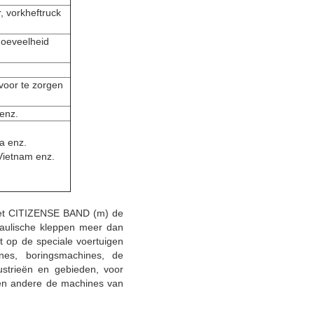
, vorkheftruck
Hoeveelheid
voor te zorgen
 enz.
ra enz.
 Vietnam enz.
 het CITIZENSE BAND (m) de
raulische kleppen meer dan
t op de speciale voertuigen
nes, boringsmachines, de
ustrieën en gebieden, voor
en andere de machines van