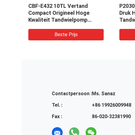
p
CBF-E432 10TL Vertand
P2030
Compact Origineel Hoge
Druk 
Kwaliteit Tandwielpomp
Tandw
tc.
Hydraulische pomp Machines
Gebrui
en Voertuigen
Lader,
Beste Prijs
omp
Contactpersoon :
Ms. Sanaz
Tel. :
+86 19926009948
Fax :
86-020-32381990