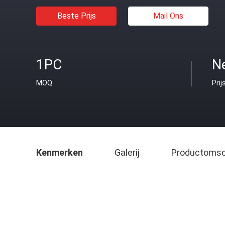
Beste Prijs
Mail Ons
1PC
Ne
MOQ
Prij
Kenmerken
Galerij
Productomsch