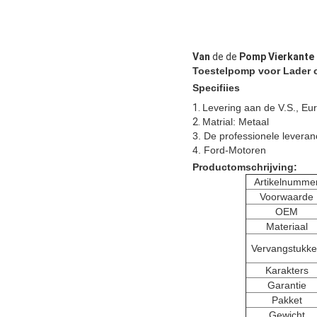
Van
de de
Pomp Vierkante 
Toestelpomp voor Lader 
Specifiies
1.
Levering aan de V.S., Eu
2.
Matrial: Metaal
3. De professionele leveran
4. Ford-Motoren
Productomschrijving:
Artikelnumme
Voorwaarde
OEM
Materiaal
Vervangstukk
Karakters
Garantie
Pakket
Gewicht