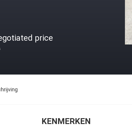
gotiated price
s
rijving
KENMERKEN