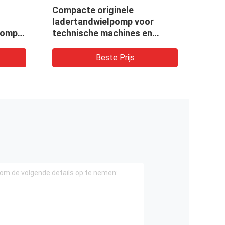
Compacte originele
PUMP
ladertandwielpomp voor
KOMA
pomp
technische machines en
WA2
er,
voertuigen CBKUL-
F427+F427-AFΦL
Beste Prijs