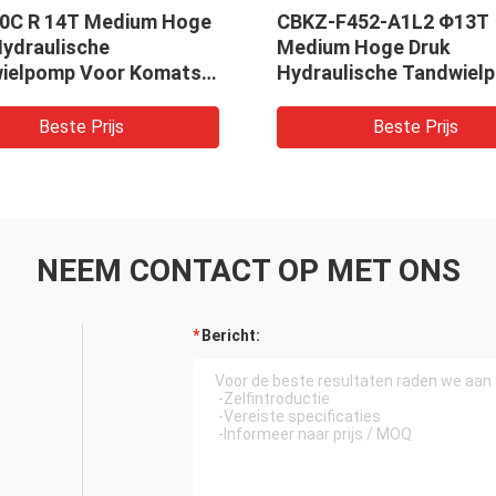
0C R 14T Medium Hoge
CBKZ-F452-A1L2 Φ13T
Hydraulische
Medium Hoge Druk
ielpomp Voor Komatsu
Hydraulische Tandwiel
kt in Graafmachine,
Voor Graafmachine, Lad
 Boor, Kraan
Boor, Kraan
Beste Prijs
Beste Prijs
NEEM CONTACT OP MET ONS
Bericht: