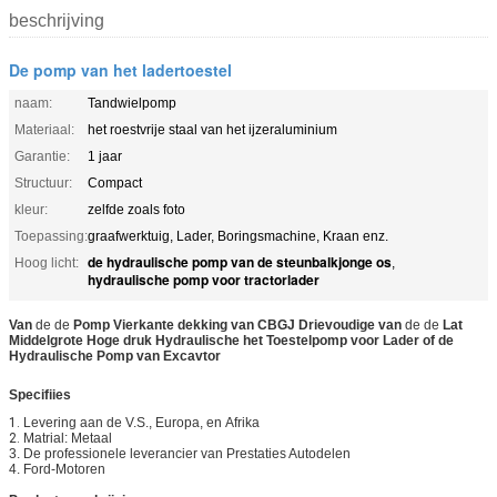
beschrijving
De pomp van het ladertoestel
naam:
Tandwielpomp
Materiaal:
het roestvrije staal van het ijzeraluminium
Garantie:
1 jaar
Structuur:
Compact
kleur:
zelfde zoals foto
Toepassing:
graafwerktuig, Lader, Boringsmachine, Kraan enz.
de hydraulische pomp van de steunbalkjonge os
Hoog licht:
,
hydraulische pomp voor tractorlader
Van
de de
Pomp Vierkante dekking van CBGJ Drievoudige van
de de
Lat
Middelgrote Hoge druk Hydraulische het Toestelpomp voor Lader of de
Hydraulische Pomp van
Excavtor
Specifiies
1.
Levering aan de V.S., Europa, en
Afrika
2.
Matrial: Metaal
3. De professionele leverancier van Prestaties Autodelen
4. Ford-Motoren