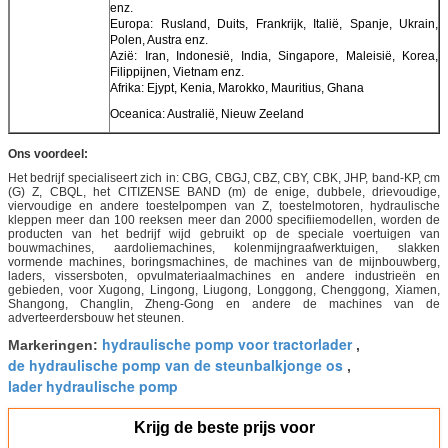
enz.
Europa: Rusland, Duits, Frankrijk, Italië, Spanje, Ukrain,
Polen, Austra enz.
Azië: Iran, Indonesië, India, Singapore, Maleisië, Korea,
Filippijnen, Vietnam enz.
Afrika: Ejypt, Kenia, Marokko, Mauritius, Ghana
Oceanica: Australië, Nieuw Zeeland
Ons voordeel:
Het bedrijf specialiseert zich in: CBG, CBGJ, CBZ, CBY, CBK, JHP, band-KP, cm
(G) Z, CBQL, het CITIZENSE BAND (m) de enige, dubbele, drievoudige,
viervoudige en andere toestelpompen van Z, toestelmotoren, hydraulische
kleppen meer dan 100 reeksen meer dan 2000 specifiiemodellen, worden de
producten van het bedrijf wijd gebruikt op de speciale voertuigen van
bouwmachines, aardoliemachines, kolenmijngraafwerktuigen, slakken
vormende machines, boringsmachines, de machines van de mijnbouwberg,
laders, vissersboten, opvulmateriaalmachines en andere industrieën en
gebieden, voor Xugong, Lingong, Liugong, Longgong, Chenggong, Xiamen,
Shangong, Changlin, Zheng-Gong en andere de machines van de
adverteerdersbouw het steunen.
hydraulische pomp voor tractorlader
Markeringen:
,
de hydraulische pomp van de steunbalkjonge os
,
lader hydraulische pomp
Krijg de beste prijs voor