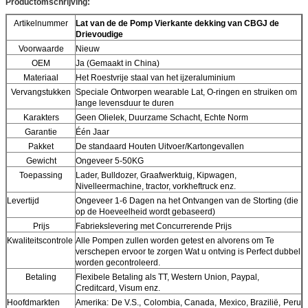
Productomschrijving:
Artikelnummer
Lat van de de Pomp Vierkante dekking van CBGJ de
Drievoudige
Voorwaarde
Nieuw
OEM
Ja (Gemaakt in China)
Materiaal
Het Roestvrije staal van het ijzeraluminium
Vervangstukken
Speciale Ontworpen wearable Lat, O-ringen en struiken om
lange levensduur te duren
Karakters
Geen Olielek, Duurzame Schacht, Echte Norm
Garantie
Één Jaar
Pakket
De standaard Houten Uitvoer/Kartongevallen
Gewicht
Ongeveer 5-50KG
Toepassing
Lader, Bulldozer, Graafwerktuig, Kipwagen,
Nivelleermachine, tractor, vorkheftruck enz.
Levertijd
Ongeveer 1-6 Dagen na het Ontvangen van de Storting (die
op de Hoeveelheid wordt gebaseerd)
Prijs
Fabriekslevering met Concurrerende Prijs
Kwaliteitscontrole
Alle Pompen zullen worden getest en alvorens om Te
verschepen ervoor te zorgen Wat u ontving is Perfect dubbel
worden gecontroleerd.
Betaling
Flexibele Betaling als TT, Western Union, Paypal,
Creditcard, Visum enz.
Hoofdmarkten
Amerika: De V.S., Colombia, Canada, Mexico, Brazilië, Peru