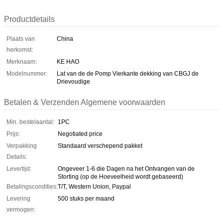
Productdetails
Plaats van
China
herkomst:
Merknaam:
KE HAO
Modelnummer:
Lat van de de Pomp Vierkante dekking van CBGJ de
Drievoudige
Betalen & Verzenden Algemene voorwaarden
Min. bestelaantal:
1PC
Prijs:
Negotiated price
Verpakking
Standaard verschepend pakket
Details:
Levertijd:
Ongeveer 1-6 die Dagen na het Ontvangen van de
Storting (op de Hoeveelheid wordt gebaseerd)
Betalingscondities:
T/T, Western Union, Paypal
Levering
500 stuks per maand
vermogen: