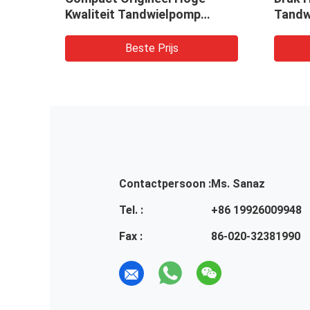
Kwaliteit Tandwielpomp
Tandw
tc.
Hydraulische pomp Machines
Gebrui
en Voertuigen
Lader,
Beste Prijs
omp
Contactpersoon :
Ms. Sanaz
Tel. :
+86 19926009948
Fax :
86-020-32381990