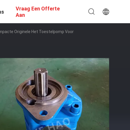
Vraag Een Offerte
ns
Aan
mpacte Originele Het Toestelpomp Voor