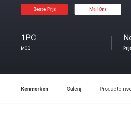
Beste Prijs
Mail Ons
1PC
Ne
MOQ
Prij
Kenmerken
Galerij
Productomsch