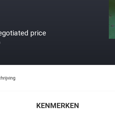
gotiated price
s
rijving
KENMERKEN