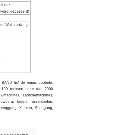
ck enz.
 wordt gebaseerd)
gen Wat u ontving
.
SE BAND (m) de enige, dubbele,
an 100 reeksen meer dan 2000
uwmachines, aardoliemachines,
wberg, laders, vissersboten,
Chenggong, Xiamen, Shangong,