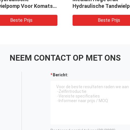
ielpomp Voor Komatsu
Hydraulische Tandwiel
kt in Graafmachine,
Voor Graafmachine, Lad
 Boor, Kraan
Boor, Kraan
Beste Prijs
Beste Prijs
NEEM CONTACT OP MET ONS
Bericht: