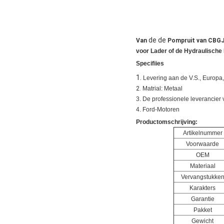
de de
Van
Pompruit van CBGJ
voor Lader of de
Hydraulische
Specifiies
1.
Levering aan de V.S., Europa
2.
Matrial: Metaal
3. De professionele leverancier 
4. Ford-Motoren
Productomschrijving:
Artikelnummer
Voorwaarde
OEM
Materiaal
Vervangstukke
Karakters
Garantie
Pakket
Gewicht