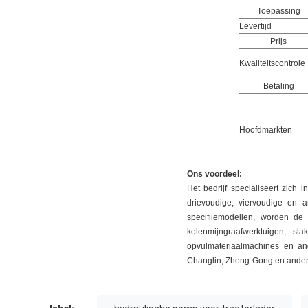
Toepassing
Levertijd
Prijs
Kwaliteitscontrole
Betaling
Hoofdmarkten
Ons voordeel:
Het bedrijf specialiseert zic
drievoudige, viervoudige en
specifiiemodellen, worden de
kolenmijngraafwerktuigen, s
opvulmateriaalmachines en a
Changlin, Zheng-Gong en ander