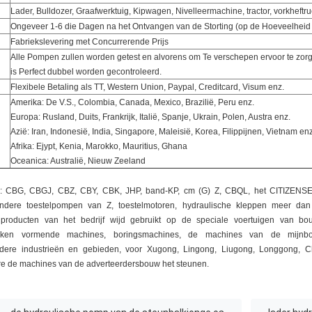
Lader, Bulldozer, Graafwerktuig, Kipwagen, Nivelleermachine, tractor, vorkheftru
Ongeveer 1-6 die Dagen na het Ontvangen van de Storting (op de Hoeveelheid
Fabriekslevering met Concurrerende Prijs
Alle Pompen zullen worden getest en alvorens om Te verschepen ervoor te zor
is Perfect dubbel worden gecontroleerd.
Flexibele Betaling als TT, Western Union, Paypal, Creditcard, Visum enz.
Amerika: De V.S., Colombia, Canada, Mexico, Brazilië, Peru enz.
Europa: Rusland, Duits, Frankrijk, Italië, Spanje, Ukrain, Polen, Austra enz.
Azië: Iran, Indonesië, India, Singapore, Maleisië, Korea, Filippijnen, Vietnam enz
Afrika: Ejypt, Kenia, Marokko, Mauritius, Ghana
Oceanica: Australië, Nieuw Zeeland
h in: CBG, CBGJ, CBZ, CBY, CBK, JHP, band-KP, cm (G) Z, CBQL, het CITIZEN
 andere toestelpompen van Z, toestelmotoren, hydraulische kleppen meer d
 producten van het bedrijf wijd gebruikt op de speciale voertuigen van bo
lakken vormende machines, boringsmachines, de machines van de mijnbou
ndere industrieën en gebieden, voor Xugong, Lingong, Liugong, Longgong, 
e de machines van de adverteerdersbouw het steunen.