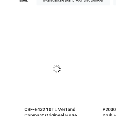
label:
hydraulische pomp voor tractorlader
p
CBF-E432 10TL Vertand
P2030
Compact Origineel Hoge
Druk 