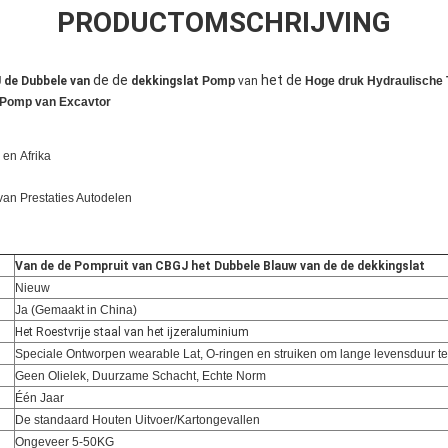
PRODUCTOMSCHRIJVING
de de
het de
 de Dubbele van
dekkingslat
Pomp
van
Hoge druk Hydraulische 
 Pomp van
Excavtor
, en
Afrika
van Prestaties Autodelen
Van de de Pompruit van CBGJ het Dubbele Blauw van de de dekkingslat
Nieuw
Ja (Gemaakt in China)
Het Roestvrije staal van het ijzeraluminium
n
Speciale Ontworpen wearable Lat, O-ringen en struiken om lange levensduur t
Geen Olielek, Duurzame Schacht, Echte Norm
Één Jaar
De standaard Houten Uitvoer/Kartongevallen
Ongeveer 5-50KG