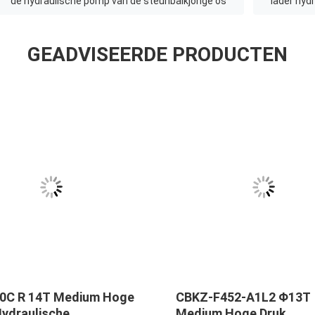
de hydraulische pomp van de steunbalkjonge os
lader hyd
GEADVISEERDE PRODUCTEN
0C R 14T Medium Hoge
CBKZ-F452-A1L2 Φ13T
Hydraulische
Medium Hoge Druk