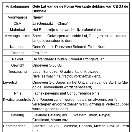
Artikelnummer
Gele Lat van de de Pomp Vierkante dekking van CBGJ de
Dubbele
Voorwaarde
Nieuw
OEM
Ja (Gemaakt in China)
Materiaal
Het Roestvrije staal van het ijzeraluminium
Vervangstukken
Speciale Ontworpen wearable Lat, O-ringen en struiken om
lange levensduur te duren
Karakters
Geen Olielek, Duurzame Schacht, Echte Norm
Garantie
Één Jaar
Pakket
De standaard Houten Uitvoer/Kartongevallen
Gewicht
Ongeveer 5-50KG
Toepassing
Lader, Bulldozer, Graafwerktuig, Kipwagen,
Nivelleermachine, tractor, vorkheftruck enz.
Levertijd
Ongeveer 1-6 Dagen na het Ontvangen van de Storting (die
op de Hoeveelheid wordt gebaseerd)
Prijs
Fabriekslevering met Concurrerende Prijs
Kwaliteitscontrole
Alle Pompen zullen worden getest en alvorens om Te
verschepen ervoor te zorgen Wat u ontving is Perfect dubbel
worden gecontroleerd.
Betaling
Flexibele Betaling als TT, Western Union, Paypal,
Creditcard, Visum enz.
Hoofdmarkten
Amerika: De V.S., Colombia, Canada, Mexico, Brazilië, Peru
enz.