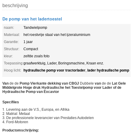
beschrijving
De pomp van het ladertoestel
naam:
Tandwielpomp
Materiaal:
het roestvrije staal van het ijzeraluminium
Garantie:
1 jaar
Structuur:
Compact
kleur:
zelfde zoals foto
Toepassing:
graafwerktuig, Lader, Boringsmachine, Kraan enz.
hydraulische pomp voor tractorlader
lader hydraulische pomp
Hoog licht:
,
Van
de de
Pomp Vierkante dekking van CBGJ
Dubbele
van
de de
Lat Gele
Middelgrote Hoge druk Hydraulische het Toestelpomp voor Lader of de
Hydraulische Pomp van Excavtor
Specifiies
1.
Levering aan de V.S., Europa, en
Afrika
2.
Matrial: Metaal
3. De professionele leverancier van Prestaties Autodelen
4. Ford-Motoren
Productomschrijving: