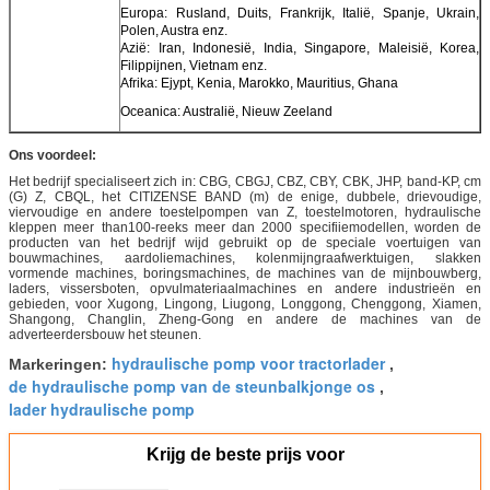
Europa: Rusland, Duits, Frankrijk, Italië, Spanje, Ukrain,
Polen, Austra enz.
Azië: Iran, Indonesië, India, Singapore, Maleisië, Korea,
Filippijnen, Vietnam enz.
Afrika: Ejypt, Kenia, Marokko, Mauritius, Ghana
Oceanica: Australië, Nieuw Zeeland
Ons voordeel:
Het bedrijf specialiseert zich in: CBG, CBGJ, CBZ, CBY, CBK, JHP, band-KP, cm
(G) Z, CBQL, het CITIZENSE BAND (m) de enige, dubbele, drievoudige,
viervoudige en andere toestelpompen van Z, toestelmotoren, hydraulische
kleppen meer than100-reeks meer dan 2000 specifiiemodellen, worden de
producten van het bedrijf wijd gebruikt op de speciale voertuigen van
bouwmachines, aardoliemachines, kolenmijngraafwerktuigen, slakken
vormende machines, boringsmachines, de machines van de mijnbouwberg,
laders, vissersboten, opvulmateriaalmachines en andere industrieën en
gebieden, voor Xugong, Lingong, Liugong, Longgong, Chenggong, Xiamen,
Shangong, Changlin, Zheng-Gong en andere de machines van de
adverteerdersbouw het steunen.
hydraulische pomp voor tractorlader
Markeringen:
,
de hydraulische pomp van de steunbalkjonge os
,
lader hydraulische pomp
Krijg de beste prijs voor